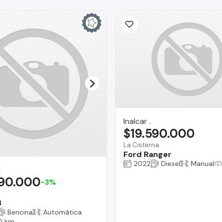
Inalcar .
$19.590.000
La Cisterna
Ford Ranger
2022
Diesel
Manual
I
290.000
-3%
8
Bencina
Automática
0 km