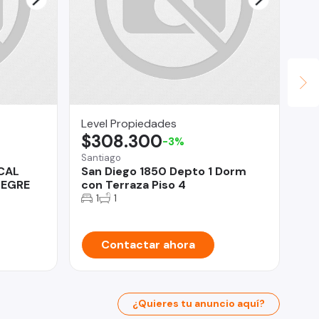
Level Propiedades
Ce
$308.300
U
-3%
Santiago
Alg
CAL
San Diego 1850 Depto 1 Dorm
De
LEGRE
con Terraza Piso 4
Ma
1
1
Contactar ahora
¿Quieres tu anuncio aquí?