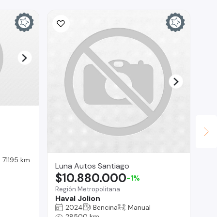
71195 km
Luna Autos Santiago
Te
$10.880.000
$
-1%
Región Metropolitana
Reg
Haval Jolion
Ra
2024
Bencina
Manual
28500 km