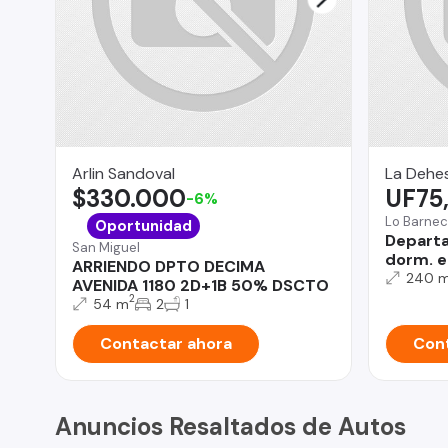
Arlin Sandoval
La Dehe
$330.000
UF75
-6%
Lo Barne
Oportunidad
Departa
San Miguel
dorm. e
ARRIENDO DPTO DECIMA
240 
AVENIDA 1180 2D+1B 50% DSCTO
2
54 m
2
1
Contactar ahora
Cont
Anuncios Resaltados de Autos