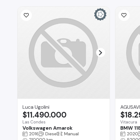
Luca Ugolini
AGUSAV
$11.490.000
$18.
Las Condes
Vitacura
Volkswagen Amarok
BMW 11
2016
Diesel
Manual
2020
210000 km
5200