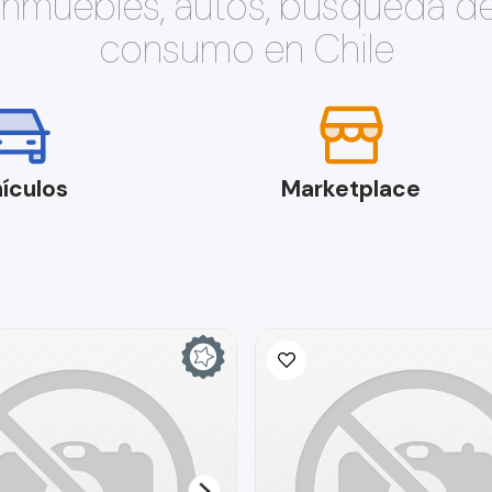
 inmuebles, autos, búsqueda d
consumo en Chile
ículos
Marketplace