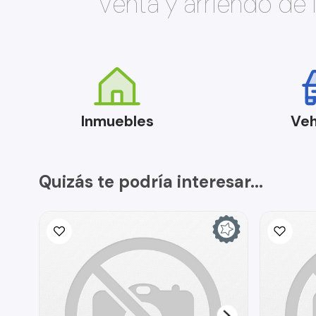
Venta y arriendo de
Inmuebles
Veh
Quizás te podría interesar...