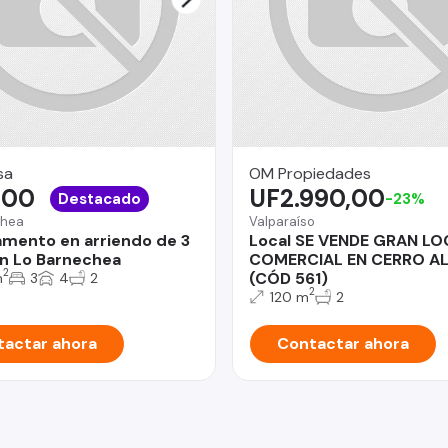
sa
OM Propiedades
,00
UF2.990,00
Destacado
-23%
chea
Valparaíso
mento en arriendo de 3
Local SE VENDE GRAN LO
n Lo Barnechea
COMERCIAL EN CERRO A
2
(CÓD 561)
m
3
4
2
2
120 m
2
actar ahora
Contactar ahora