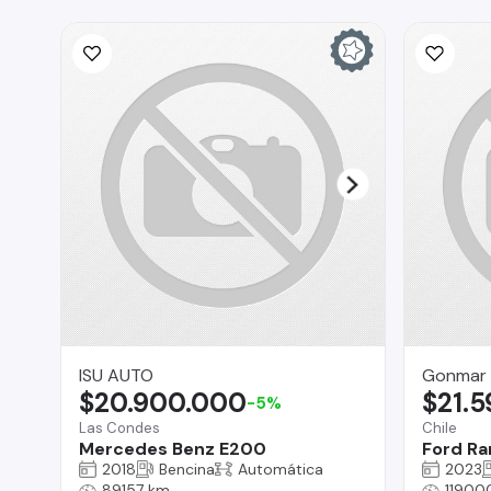
ISU AUTO
Gonmar 
$20.900.000
$21.
-5%
Las Condes
Chile
Mercedes Benz E200
Ford Ra
2018
Bencina
Automática
2023
89157 km
11900