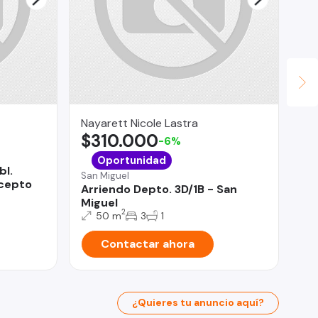
Nayarett Nicole Lastra
Ur
$310.000
U
-6%
La 
Oportunidad
bl.
Ca
San Miguel
acepto
CE
Arriendo Depto. 3D/1B - San
Miguel
2
50 m
3
1
Contactar ahora
¿Quieres tu anuncio aquí?