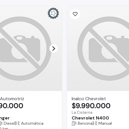
Automotriz
Inalco Chevrolet
590.000
$9.990.000
La Cisterna
nger
Chevrolet N400
Diesel
Automática
Bencina
Manual
0 km