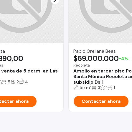
eta
Pablo Orellana Beas
.390,00
$69.000.000
-4%
es
Recoleta
 venta de 5 dorm. en Las
Amplio en tercer piso Po
Santa Mónica Recoleta 
2
subsidio Ds 1
5
2
4
2
55 m
3
1
1
actar ahora
Contactar ahora