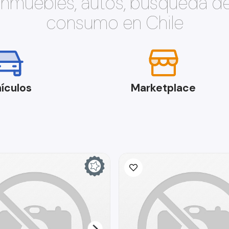
 inmuebles, autos, búsqueda d
consumo en Chile
ículos
Marketplace