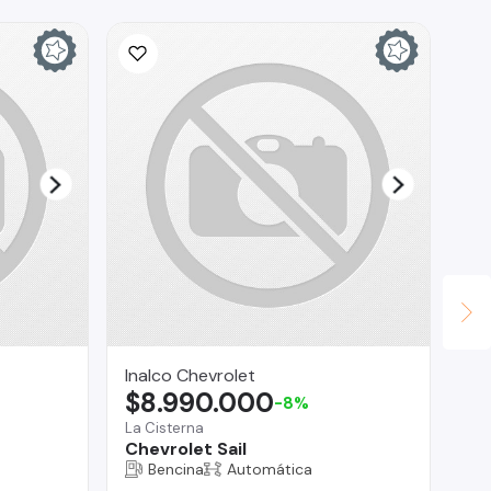
Inalco Chevrolet
Au
$8.990.000
$
-8%
La Cisterna
Vit
Chevrolet Sail
Ki
Bencina
Automática