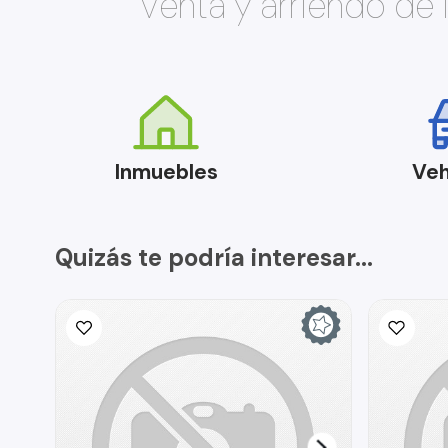
Venta y arriendo de
Inmuebles
Veh
Quizás te podría interesar...