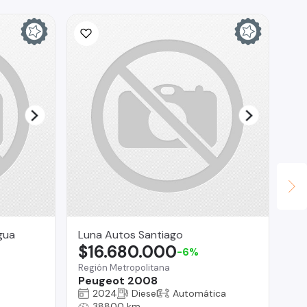
gua
Luna Autos Santiago
Br
$16.680.000
$
-6%
Región Metropolitana
Reg
Peugeot 2008
Gr
2024
Diesel
Automática
38800 km