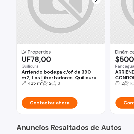
LV Properties
Dinámic
UF78,00
$500
Quilicura
Rancagu
Arriendo bodega c/of de 390
ARRIEN
m2, Los Libertadores. Quilicura.
CONDOM
2
425 m
2
3
2
1
Contactar ahora
Cont
Anuncios Resaltados de Autos