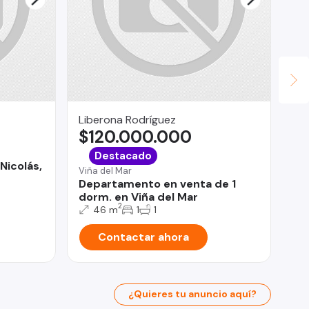
Liberona Rodríguez
Le
$120.000.000
$
San
Destacado
Nicolás,
Pe
Viña del Mar
co
Departamento en venta de 1
dorm. en Viña del Mar
2
46 m
1
1
Contactar ahora
¿Quieres tu anuncio aquí?