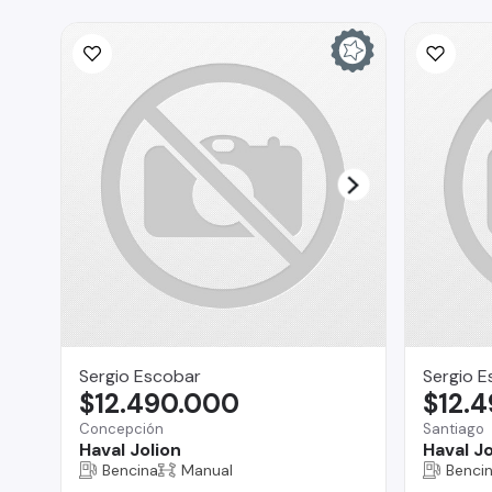
Sergio Escobar
Sergio E
$12.490.000
$12.
Concepción
Santiago
Haval Jolion
Haval Jo
Bencina
Manual
Benci