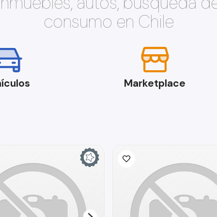
 inmuebles, autos, búsqueda d
consumo en Chile
ículos
Marketplace