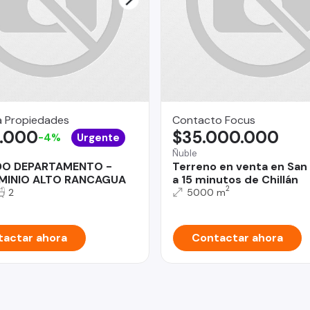
a Propiedades
Contacto Focus
.000
$35.000.000
-4%
Urgente
a
Ñuble
DO DEPARTAMENTO -
Terreno en venta en San 
INIO ALTO RANCAGUA
a 15 minutos de Chillán
2
2
5000 m
actar ahora
Contactar ahora