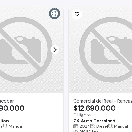
scobar
Comercial del Real - Ranca
490.000
$12.690.000
O'Higgins
lion
ZX Auto Terralord
na
Manual
2024
Diesel
Manual
21962 km