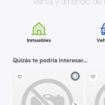
Venta y arriendo de
Inmuebles
Veh
Quizás te podría interesar...