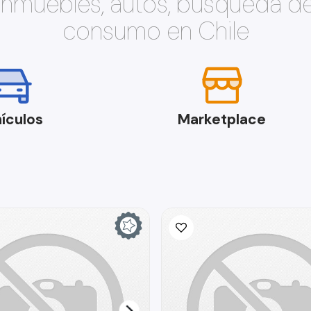
 inmuebles, autos, búsqueda d
consumo en Chile
ículos
Marketplace