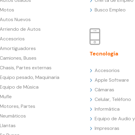
Autos Usados
Oferta de Empleo
Motos
Busco Empleo
Autos Nuevos
Arriendo de Autos
Accesorios
Amortiguadores
Tecnología
Camiones, Buses
Chasis, Partes externas
Accesorios
Equipo pesado, Maquinaria
Apple Software
Equipo de Música
Cámaras
Mufle
Celular, Teléfono
Motores, Partes
Informática
Neumáticos
Equipo de Audio y
Llantas
Impresoras