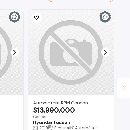
Automotora RPM Concon
Au
$13.990.000
$
Concón
Pue
Hyundai Tucson
Vo
2019
Bencina
Automática