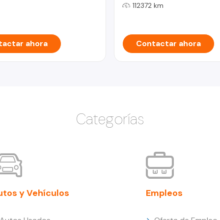
112372 km
actar ahora
Contactar ahora
Categorías
utos y Vehículos
Empleos