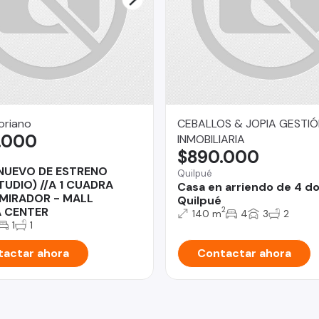
oriano
CEBALLOS & JOPIA GESTI
.000
INMOBILIARIA
$890.000
NUEVO DE ESTRENO
Quilpué
TUDIO) //A 1 CUADRA
Casa en arriendo de 4 d
MIRADOR - MALL
Quilpué
A CENTER
2
140 m
4
3
2
1
1
actar ahora
Contactar ahora