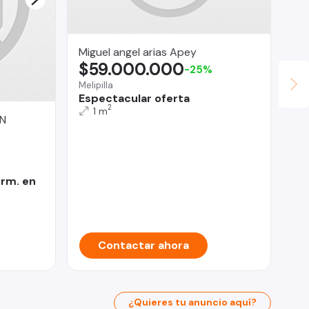
Miguel angel arias Apey
$59.000.000
-25%
Melipilla
Espectacular oferta
2
1 m
ÓN
Ab
U
Rec
Lo
55
orm. en
Contactar ahora
¿Quieres tu anuncio aquí?