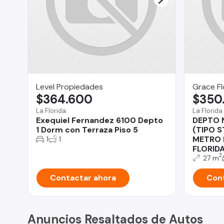
Level Propiedades
Grace Fl
$364.600
$350
La Florida
La Florida
Exequiel Fernandez 6100 Depto
DEPTO 
1 Dorm con Terraza Piso 5
(TIPO S
METRO 
1
1
FLORID
2
27 m
Contactar ahora
Cont
Anuncios Resaltados de Autos