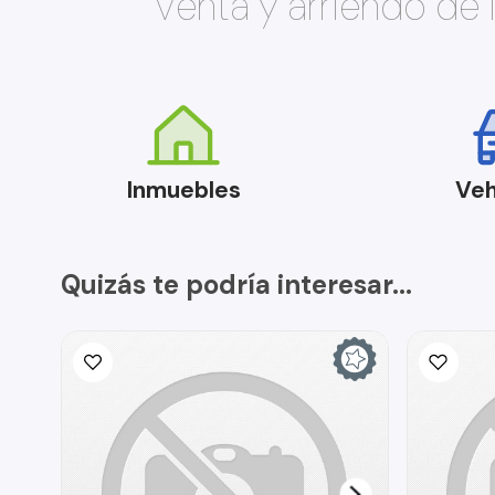
Venta y arriendo de
Inmuebles
Veh
Quizás te podría interesar...