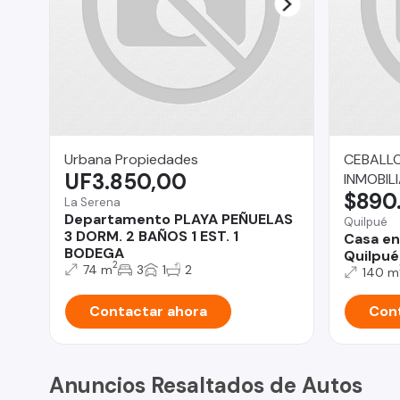
Urbana Propiedades
CEBALLO
UF3.850,00
INMOBILI
$890
La Serena
Departamento PLAYA PEÑUELAS
Quilpué
3 DORM. 2 BAÑOS 1 EST. 1
Casa en
BODEGA
Quilpué
2
74 m
3
1
2
140 m
Contactar ahora
Cont
Anuncios Resaltados de Autos