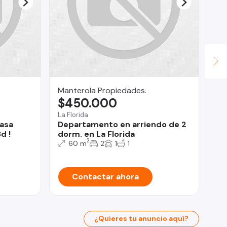
Manterola Propiedades.
Ci
$450.000
$
La Florida
Tal
Casa
Departamento en arriendo de 2
AR
d !
dorm. en La Florida
EQ
2
TA
60 m
2
1
1
Contactar ahora
¿Quieres tu anuncio aquí?