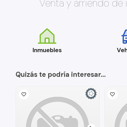
Venta y arriendo de
Inmuebles
Veh
Quizás te podría interesar...