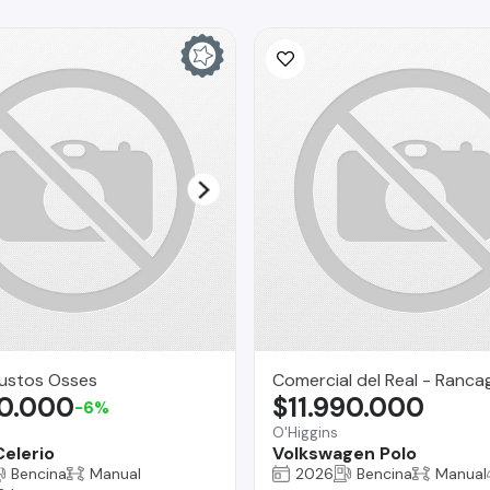
Bustos Osses
Comercial del Real - Ranca
00.000
$11.990.000
-6%
O'Higgins
Celerio
Volkswagen Polo
Bencina
Manual
2026
Bencina
Manual