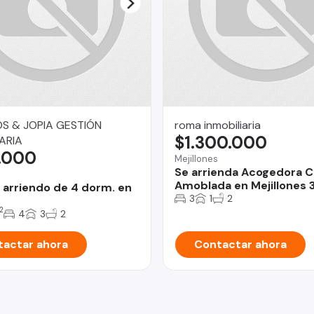
S & JOPIA GESTIÓN
roma inmobiliaria
$1.300.000
ARIA
.000
Mejillones
Se arrienda Acogedora 
Amoblada en Mejillones 3
 arriendo de 4 dorm. en
3
1
2
2
4
3
2
actar ahora
Contactar ahora