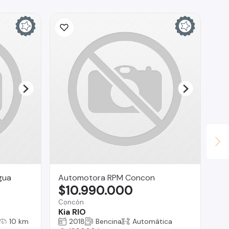
Ina
$
La 
Fo
gua
Automotora RPM Concon
$10.990.000
Concón
Kia RIO
10 km
2018
Bencina
Automática