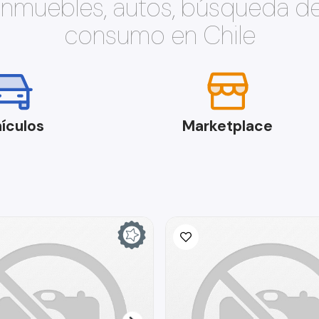
 inmuebles, autos, búsqueda d
consumo en Chile
ículos
Marketplace