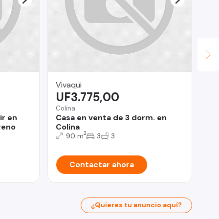
Vivaqui
Ma
UF3.775,00
U
Colina
Tal
ir en
Casa en venta de 3 dorm. en
Ca
reno
Colina
Ta
2
90 m
3
3
Contactar ahora
¿Quieres tu anuncio aquí?