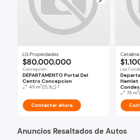
LG Propiedades
Catalina
$80.000.000
$1.10
Concepción
Las Cond
DEPARTAMENTO Portal Del
Depart
Centro Concepcion
Hamlet 
2
Condes
45 m
3
1
2
75 m
Contactar ahora
Cont
Anuncios Resaltados de Autos