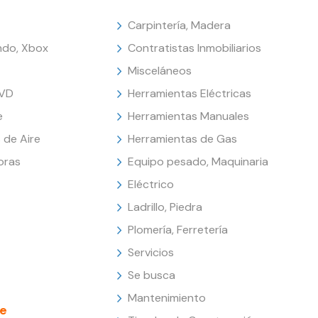
Carpintería, Madera
endo, Xbox
Contratistas Inmobiliarios
Misceláneos
DVD
Herramientas Eléctricas
e
Herramientas Manuales
 de Aire
Herramientas de Gas
oras
Equipo pesado, Maquinaria
Eléctrico
Ladrillo, Piedra
Plomería, Ferretería
Servicios
Se busca
Mantenimiento
e