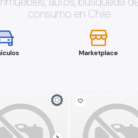
 inmuebles, autos, búsqueda d
consumo en Chile
ículos
Marketplace