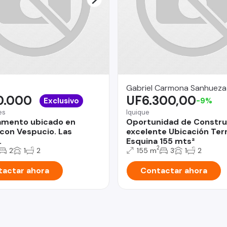
Gabriel Carmona Sanhueza
0.000
UF6.300,00
Exclusivo
-9%
es
Iquique
amento ubicado en
Oportunidad de Constru
con Vespucio. Las
excelente Ubicación Ter
.
Esquina 155 mts²
2
2
1
2
155 m
3
1
2
actar ahora
Contactar ahora