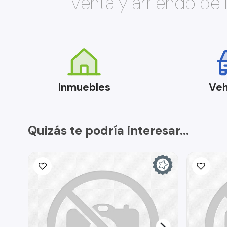
Venta y arriendo de
Inmuebles
Veh
Quizás te podría interesar...