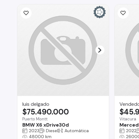
luis delgado
Vended
$75.490.000
$45.
Puerto Montt
Vitacura
BMW X6 xDrive30d
Merced
2023
Diesel
Automática
2022
48000 km
2600