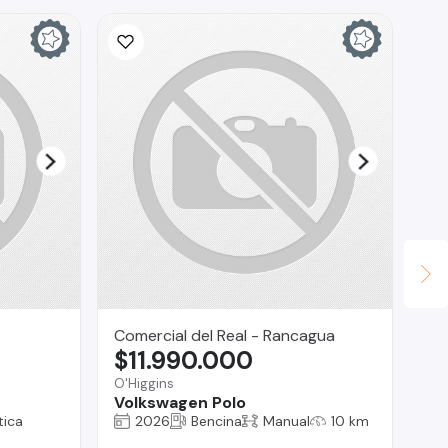
Comercial del Real - Rancagua
TO
$11.990.000
$
O'Higgins
Co
Volkswagen Polo
Ni
ica
2026
Bencina
Manual
10 km