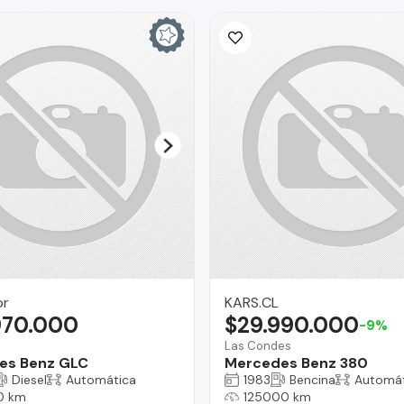
or
KARS.CL
970.000
$29.990.000
-9%
Las Condes
es Benz GLC
Mercedes Benz 380
Diesel
Automática
1983
Bencina
Automát
0 km
125000 km