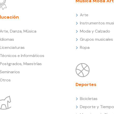
Música Moda Art
Arte
ducación
Instrumentos musi
Arte, Danza, Música
Moda y Calzado
Idiomas
Grupos musicales
Licenciaturas
Ropa
Técnicos e Informáticos
Postgrados, Maestrías
Seminarios
Otros
Deportes
Bicicletas
Deporte y Tiempo 