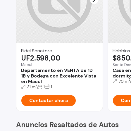
Fidel Sonatore
Hobbins
UF2.598,00
$850
Macul
Santo Do
Departamento en VENTA de 1D
Casa en
1B y Bodega con Excelente Vista
dormito
2
en Macul
70 m
2
31 m
1
1
Contactar ahora
Cont
Anuncios Resaltados de Autos