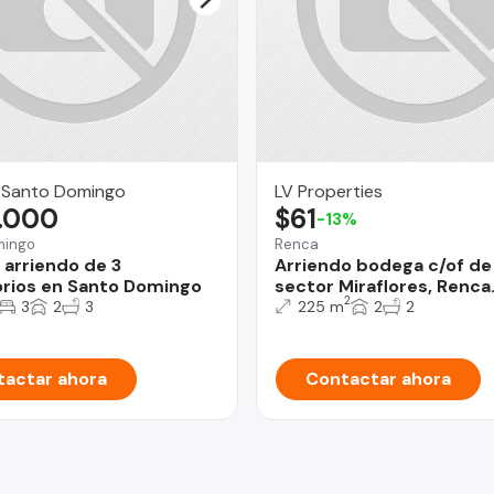
 Santo Domingo
LV Properties
.000
$61
-13%
mingo
Renca
 arriendo de 3
Arriendo bodega c/of d
rios en Santo Domingo
sector Miraflores, Renca
2
3
2
3
225 m
2
2
actar ahora
Contactar ahora