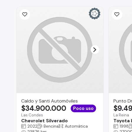
Caldo y Santi Automóviles
Punto Dr
$34.900.000
$9.4
Poco uso
Las Condes
La Reina
Chevrolet Silverado
Toyota 
2022
Bencina
Automática
1998
23876 km
2700