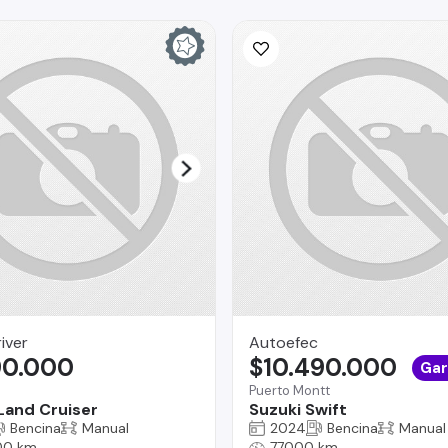
iver
Autoefec
90.000
$10.490.000
Gar
Puerto Montt
Land Cruiser
Suzuki Swift
Bencina
Manual
2024
Bencina
Manual
00 km
77000 km