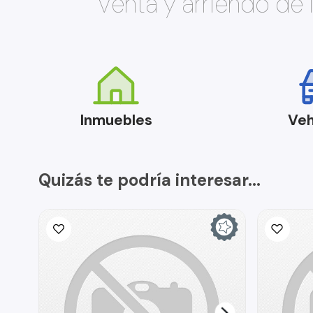
Venta y arriendo de
Inmuebles
Veh
Quizás te podría interesar...