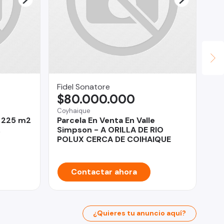
Fidel Sonatore
Ma
$80.000.000
U
Coyhaique
Co
e 225 m2
Parcela En Venta En Valle
Ed
.
Simpson - A ORILLA DE RIO
Og
POLUX CERCA DE COIHAIQUE
Contactar ahora
¿Quieres tu anuncio aquí?