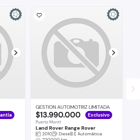
GESTION AUTOMOTRIZ LIMITADA
La
$13.990.000
$
antía
Exclusivo
Puerto Montt
La 
Land Rover Range Rover
Hy
2010
Diesel
Automática
220000 km