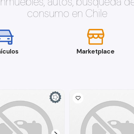
 inmuebles, autos, búsqueda d
consumo en Chile
ículos
Marketplace