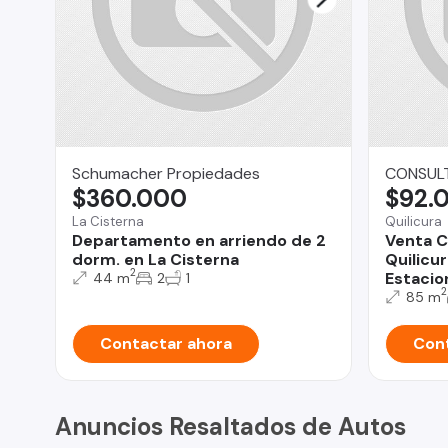
Schumacher Propiedades
CONSULT
$360.000
$92.
La Cisterna
Quilicura
Departamento en arriendo de 2
Venta C
dorm. en La Cisterna
Quilicur
2
Estacio
44 m
2
1
2
85 m
Contactar ahora
Cont
Anuncios Resaltados de Autos