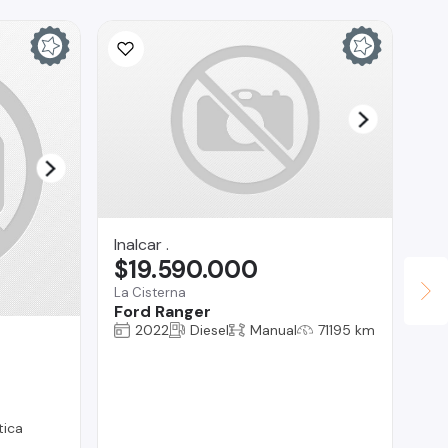
Inalcar .
Ina
$19.590.000
$
La Cisterna
La 
Ford Ranger
Fo
2022
Diesel
Manual
71195 km
ica