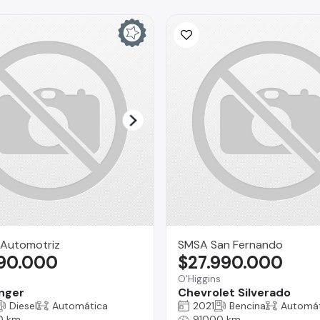
Automotriz
SMSA San Fernando
590.000
$27.990.000
O'Higgins
nger
Chevrolet Silverado
Diesel
Automática
2021
Bencina
Automát
0 km
91000 km