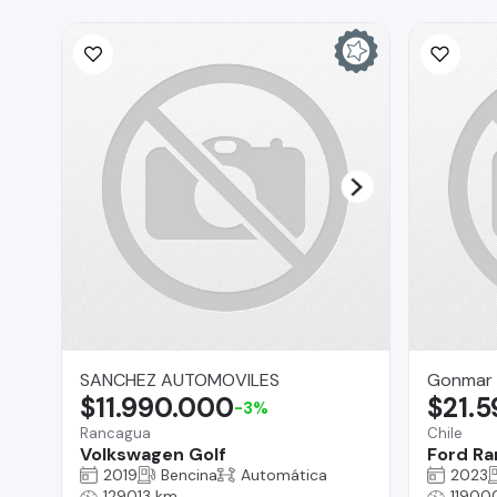
SANCHEZ AUTOMOVILES
Gonmar 
$11.990.000
$21.
-3%
Rancagua
Chile
Volkswagen Golf
Ford Ra
2019
Bencina
Automática
2023
129013 km
11900