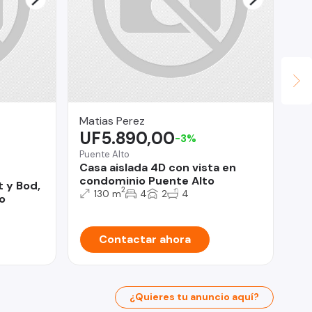
Matias Perez
Vi
UF5.890,00
Co
-3%
U
Puente Alto
Casa aislada 4D con vista en
Pro
condominio Puente Alto
De
 y Bod,
2
130 m
4
2
4
do
o
Contactar ahora
¿Quieres tu anuncio aquí?