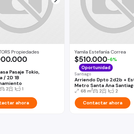
ORS Propiedades
Yamila Estefanía Correa
000.000
$510.000
-6%
Oportunidad
asa Pasaje Tokio,
Santiago
a / 2D 1B
Arriendo Dpto 2d2b + Est
namiento
Metro Santa Ana Santiag
2
1
1
2
68 m
2
1
2
actar ahora
Contactar ahora