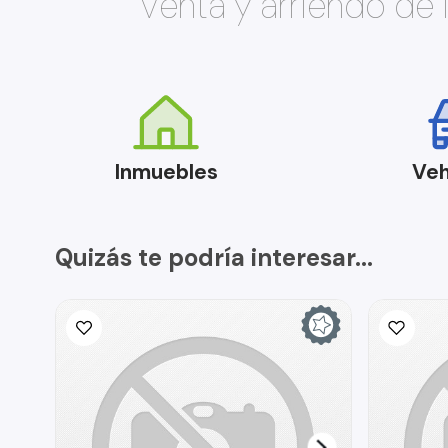
Venta y arriendo de
Inmuebles
Veh
Quizás te podría interesar...