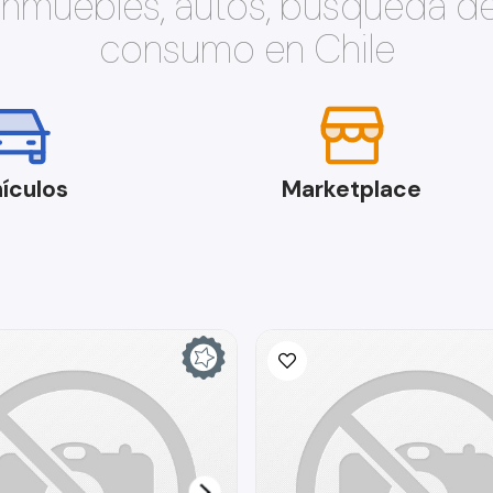
 inmuebles, autos, búsqueda d
consumo en Chile
ículos
Marketplace