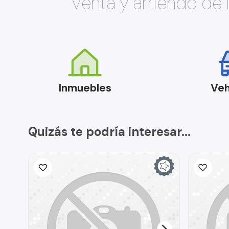
Venta y arriendo de
Inmuebles
Veh
Quizás te podría interesar...