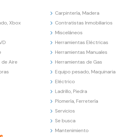
Carpintería, Madera
endo, Xbox
Contratistas Inmobiliarios
Misceláneos
DVD
Herramientas Eléctricas
e
Herramientas Manuales
 de Aire
Herramientas de Gas
oras
Equipo pesado, Maquinaria
Eléctrico
Ladrillo, Piedra
Plomería, Ferretería
Servicios
Se busca
Mantenimiento
e