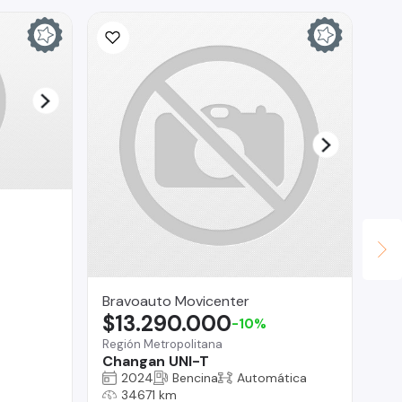
Bravoauto Movicenter
Br
$13.290.000
$
-10%
Región Metropolitana
Reg
Changan UNI-T
Gr
2024
Bencina
Automática
34671 km