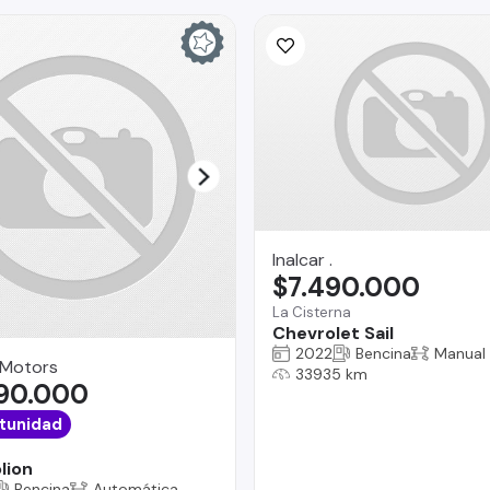
Inalcar .
$7.490.000
La Cisterna
Chevrolet Sail
2022
Bencina
Manual
 Motors
33935 km
690.000
tunidad
lion
Bencina
Automática