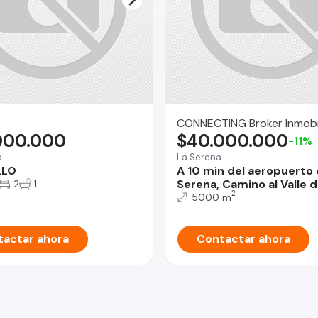
CONNECTING Broker Inmobil
000.000
$40.000.000
-11%
o
La Serena
LLO
A 10 min del aeropuerto 
Serena, Camino al Valle d
2
1
2
5000 m
actar ahora
Contactar ahora