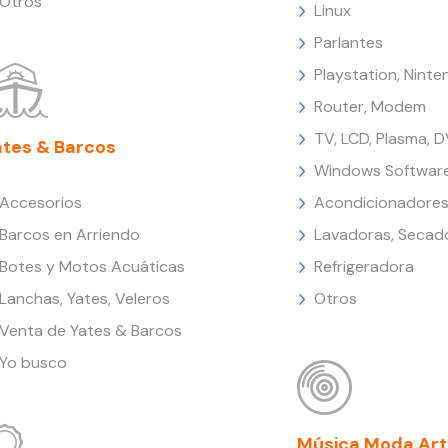
Otros
Linux
Parlantes
Playstation, Nint
Router, Modem
TV, LCD, Plasma, 
ates & Barcos
Windows Softwar
Accesorios
Acondicionadores
Barcos en Arriendo
Lavadoras, Secad
Botes y Motos Acuáticas
Refrigeradora
Lanchas, Yates, Veleros
Otros
Venta de Yates & Barcos
Yo busco
Música Moda Art