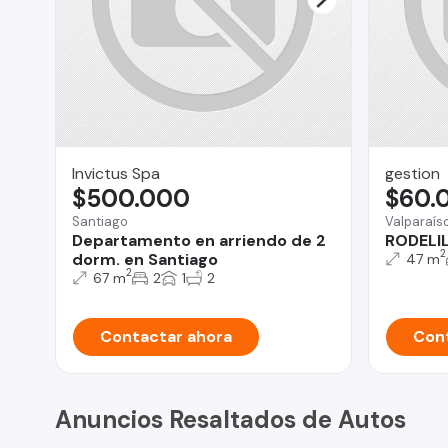
Invictus Spa
gestion
$500.000
$60.
Santiago
Valparaís
Departamento en arriendo de 2
RODELI
2
dorm. en Santiago
47 m
2
67 m
2
1
2
Contactar ahora
Cont
Anuncios Resaltados de Autos