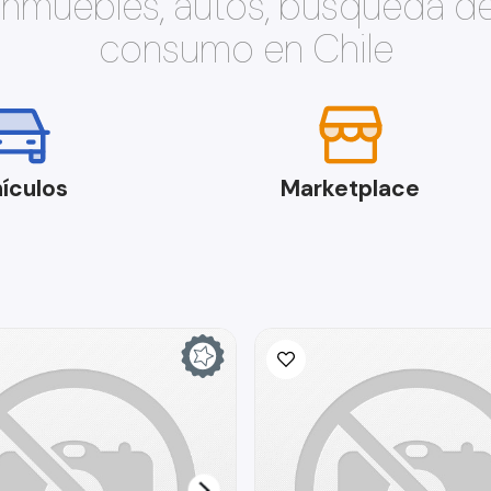
 inmuebles, autos, búsqueda d
consumo en Chile
ículos
Marketplace