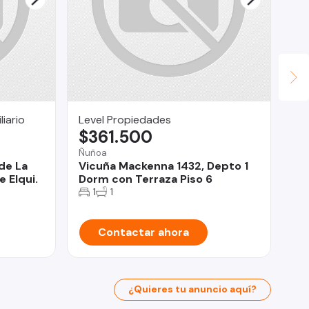
iario
Level Propiedades
Ma
$361.500
$
Ñuñoa
Pue
de La
Vicuña Mackenna 1432, Depto 1
Se
e Elqui.
Dorm con Terraza Piso 6
Co
Va
1
1
Contactar ahora
¿Quieres tu anuncio aquí?