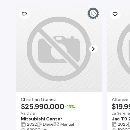
Christian Gomez
Altamar
$25.990.000
$19.
-13%
Valdivia
La Serena
Mitsubishi Canter
Jac T9 
2022
Diesel
Manual
2025
52000 km
10000