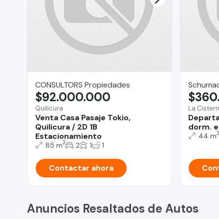
CONSULTORS Propiedades
Schumac
$92.000.000
$360
Quilicura
La Cister
Venta Casa Pasaje Tokio,
Departa
Quilicura / 2D 1B
dorm. e
Estacionamiento
44 m
2
85 m
2
1
1
Contactar ahora
Cont
Anuncios Resaltados de Autos