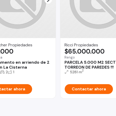
her Propiedades
Ricci Propiedades
.000
$65.000.000
na
Rengo
mento en arriendo de 2
PARCELA 5.000 M2 SEC
n La Cisterna
TORREON DE PAREDES !!!
2
2
2
1
5281 m
actar ahora
Contactar ahora