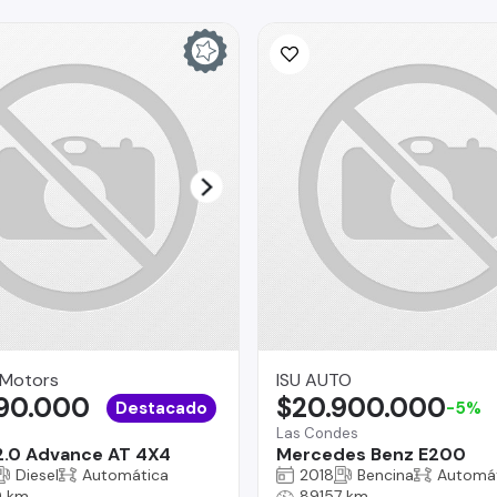
 Motors
ISU AUTO
990.000
$20.900.000
Destacado
-5%
Las Condes
2.0 Advance AT 4X4
Mercedes Benz E200
Diesel
Automática
2018
Bencina
Automá
 km
89157 km