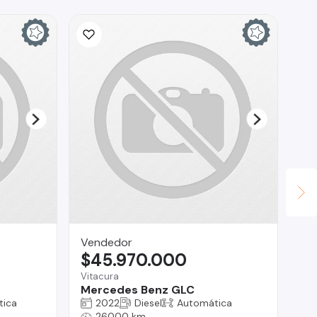
Vendedor
BL
$45.970.000
$
Vitacura
Ma
Mercedes Benz GLC
B
tica
2022
Diesel
Automática
26000 km