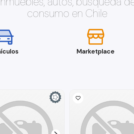
 inmuebles, autos, búsqueda d
consumo en Chile
ículos
Marketplace