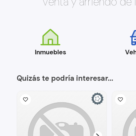
Venta y arriendo de
Inmuebles
Veh
Quizás te podría interesar...