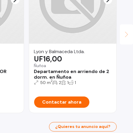
Lyon y Balmaceda Ltda.
ge
UF16,00
$
Ñuñoa
Val
TOR
Departamento en arriendo de 2
RO
dorm. en Ñuñoa
2
50 m
2
1
1
Contactar ahora
¿Quieres tu anuncio aquí?