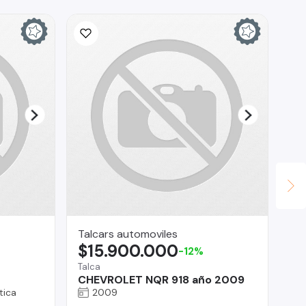
Talcars automoviles
ges
$15.900.000
$
-12%
Talca
Co
CHEVROLET NQR 918 año 2009
Mi
tica
2009