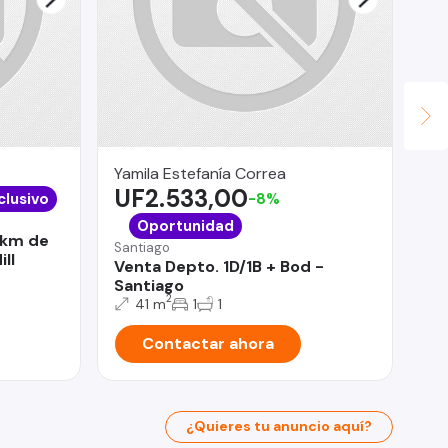
Yamila Estefanía Correa
Le
UF2.533,00
$
clusivo
-8%
Ñu
Oportunidad
5 km de
Jo
Santiago
ill
De
Venta Depto. 1D/1B + Bod -
Santiago
2
41 m
1
1
Contactar ahora
¿Quieres tu anuncio aquí?