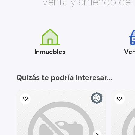
Venta y arriendo de
Inmuebles
Veh
Quizás te podría interesar...