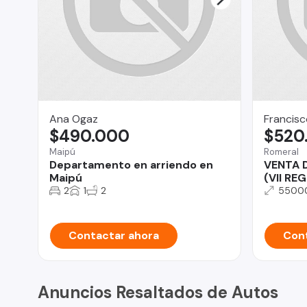
Ana Ogaz
Francisc
$490.000
$520
Maipú
Romeral
Departamento en arriendo en
VENTA 
Maipú
(VII RE
2
1
2
5500
Contactar ahora
Cont
Anuncios Resaltados de Autos