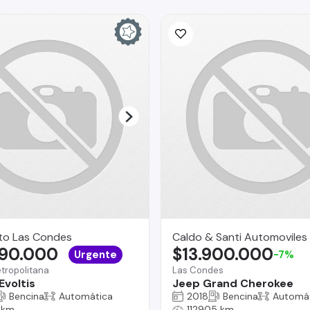
to Las Condes
Caldo & Santi Automoviles
690.000
$13.900.000
Urgente
-7%
tropolitana
Las Condes
Evoltis
Jeep Grand Cherokee
Bencina
Automática
2018
Bencina
Automá
 km
112905 km