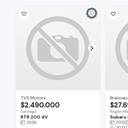
TVS Motors
Bravoau
$2.490.000
$27.
Santiago
Región Me
RTR 200 4V
Subaru 
2026
2022
70737