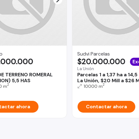
o
Sudvi Parcelas
.000.000
$20.000.000
Ex
La Unión
DE TERRENO ROMERAL
Parcelas 1 a 1,37 ha a 14,
GION) 5,5 HAS
La Unión, $20 Mill a $26 M
2
2
0 m
10000 m
actar ahora
Contactar ahora