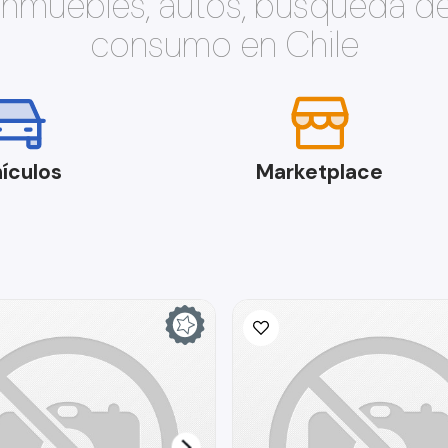
 inmuebles, autos, búsqueda d
consumo en Chile
ículos
Marketplace