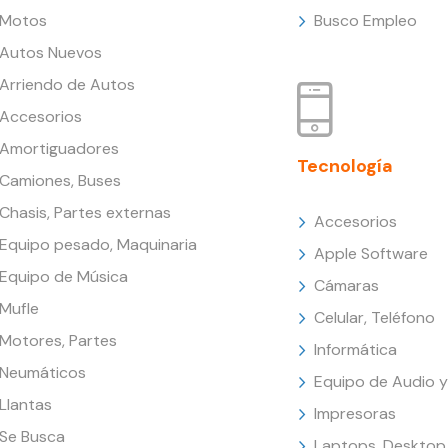
Motos
Busco Empleo
Autos Nuevos
Arriendo de Autos
Accesorios
Amortiguadores
Tecnología
Camiones, Buses
Chasis, Partes externas
Accesorios
Equipo pesado, Maquinaria
Apple Software
Equipo de Música
Cámaras
Mufle
Celular, Teléfono
Motores, Partes
Informática
Neumáticos
Equipo de Audio y
Llantas
Impresoras
Se Busca
Laptops, Desktop