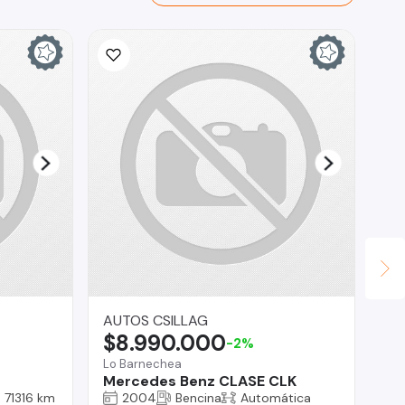
AUTOS CSILLAG
Au
$8.990.000
$
-2%
Lo Barnechea
Vit
Mercedes Benz CLASE CLK
Hy
71316 km
2004
Bencina
Automática