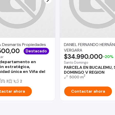
& Desmartis Propiedades
DANIEL FERNANDO HERNÁ
500,00
VERGARA
Destacado
$34.990.000
-20%
Mar
 departamento en
Santo Domingo
ón estratégica,
PARCELA EN BUCALEMU,
idad única en Viña del
DOMINGO V REGION
2
5000 m
2
3
1
2
actar ahora
Contactar ahora