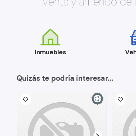
Venta y arriendo de
Inmuebles
Veh
Quizás te podría interesar...