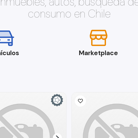
 inmuebles, autos, búsqueda d
consumo en Chile
ículos
Marketplace