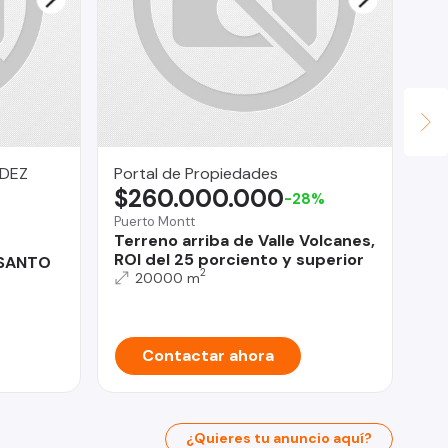
NDEZ
Portal de Propiedades
Re
$260.000.000
U
-28%
Puerto Montt
Pro
Terreno arriba de Valle Volcanes,
CA
ROI del 25 porciento y superior
Ma
 SANTO
2
20000 m
Contactar ahora
¿Quieres tu anuncio aquí?