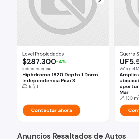
Level Propiedades
Guerra 
$287.300
UF5.
-4%
Independencia
Viña del 
Hipódromo 1820 Depto 1 Dorm
Amplio
Independencia Piso 3
ubicaci
oportun
1
1
Mar
130 m
Contactar ahora
Cont
Anuncios Resaltados de Autos