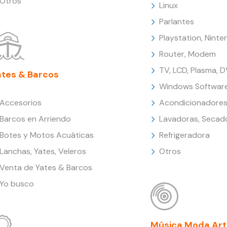
Otros
Linux
Parlantes
Playstation, Nint
Router, Modem
TV, LCD, Plasma, 
ates & Barcos
Windows Softwar
Accesorios
Acondicionadores
Barcos en Arriendo
Lavadoras, Secad
Botes y Motos Acuáticas
Refrigeradora
Lanchas, Yates, Veleros
Otros
Venta de Yates & Barcos
Yo busco
Música Moda Art