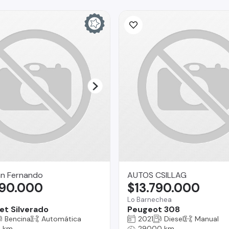
n Fernando
AUTOS CSILLAG
990.000
$13.790.000
Lo Barnechea
et Silverado
Peugeot 308
Bencina
Automática
2021
Diesel
Manual
 km
29000 km