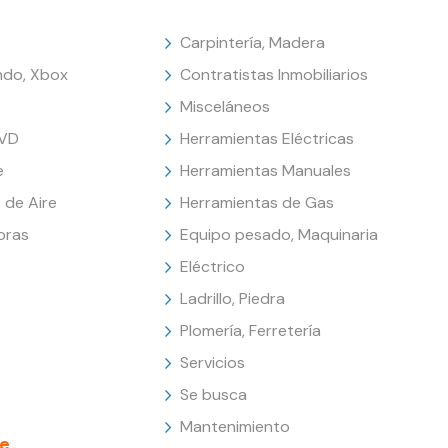
Carpintería, Madera
endo, Xbox
Contratistas Inmobiliarios
Misceláneos
DVD
Herramientas Eléctricas
e
Herramientas Manuales
 de Aire
Herramientas de Gas
oras
Equipo pesado, Maquinaria
Eléctrico
Ladrillo, Piedra
Plomería, Ferretería
Servicios
Se busca
Mantenimiento
e