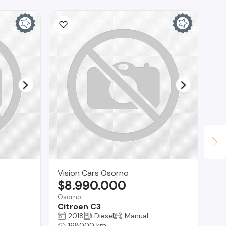
Vision Cars Osorno
RO
$8.990.000
$
Osorno
La 
Citroen C3
Vo
2018
Diesel
Manual
168000 km