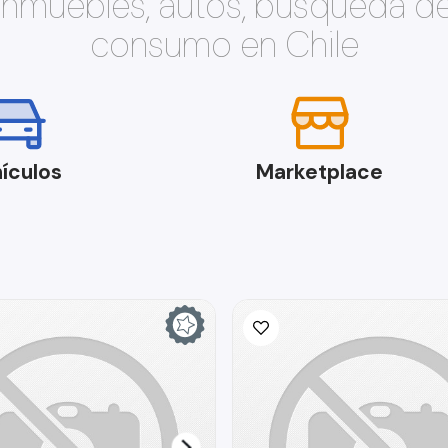
 inmuebles, autos, búsqueda d
consumo en Chile
ículos
Marketplace