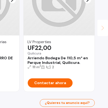
rias
LV Properties
OM
UF22,00
$
Quilicura
Co
RRO DE
Arriendo Bodega De 110,5 m² en
De
Parque Industrial, Quilicura.
DE
2
MO
111 m
1
2
Contactar ahora
¿Quieres tu anuncio aquí?