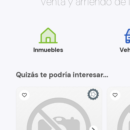
Venta y arriendo de
Inmuebles
Veh
Quizás te podría interesar...