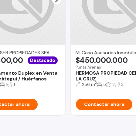
SER PROPIEDADES SPA
Mi Casa Asesorías Inmobilia
800,00
$450.000.000
Destacado
Punta Arenas
mento Duplex en Venta
HERMOSA PROPIEDAD CE
átegui / Huérfanos
LA CRUZ
2
1
1
256 m
5
2
3
actar ahora
Contactar ahora