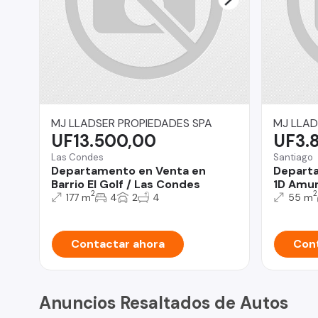
MJ LLADSER PROPIEDADES SPA
MJ LLAD
UF13.500,00
UF3.
Las Condes
Santiago
Departamento en Venta en
Departa
Barrio El Golf / Las Condes
1D Amun
2
2
177 m
4
2
4
55 m
Contactar ahora
Cont
Anuncios Resaltados de Autos