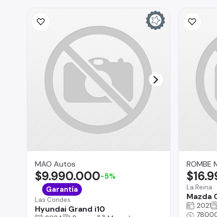
MAO Autos
ROMBE 
$9.990.000
$16.
-5%
La Reina
Garantía
Mazda 
Las Condes
2021
Hyundai Grand i10
7800