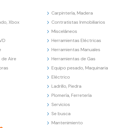
Carpintería, Madera
endo, Xbox
Contratistas Inmobiliarios
Misceláneos
DVD
Herramientas Eléctricas
e
Herramientas Manuales
 de Aire
Herramientas de Gas
oras
Equipo pesado, Maquinaria
Eléctrico
Ladrillo, Piedra
Plomería, Ferretería
Servicios
Se busca
Mantenimiento
e