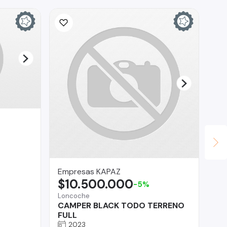
Ina
$
La 
Fo
Empresas KAPAZ
$10.500.000
-5%
Loncoche
CAMPER BLACK TODO TERRENO
FULL
2023