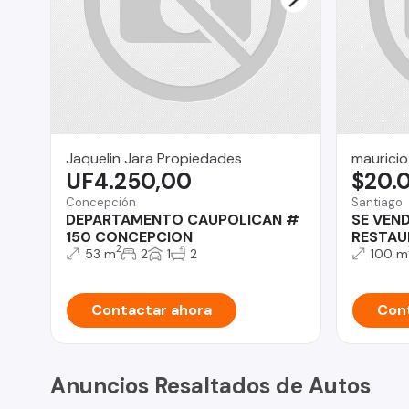
Jaquelin Jara Propiedades
mauricio
UF4.250,00
$20.
Concepción
Santiago
DEPARTAMENTO CAUPOLICAN #
SE VEN
150 CONCEPCION
RESTAU
2
53 m
2
1
2
100 m
Contactar ahora
Cont
Anuncios Resaltados de Autos