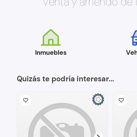
Venta y arriendo de
Inmuebles
Veh
Quizás te podría interesar...