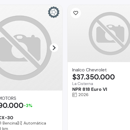
Inalco Chevrolet
$37.350.000
La Cisterna
NPR 818 Euro VI
2026
MOTORS
990.000
-3%
CX-30
Bencina
Automática
0 km