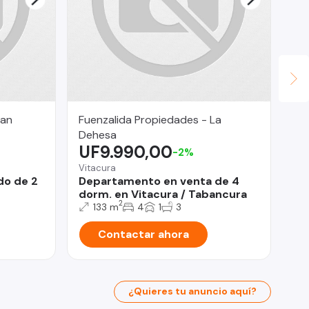
San
Fuenzalida Propiedades - La
Le
$
Dehesa
UF9.990,00
-2%
San
Sa
Vitacura
Do
do de 2
Departamento en venta de 4
dorm. en Vitacura / Tabancura
2
133 m
4
1
3
Contactar ahora
¿Quieres tu anuncio aquí?