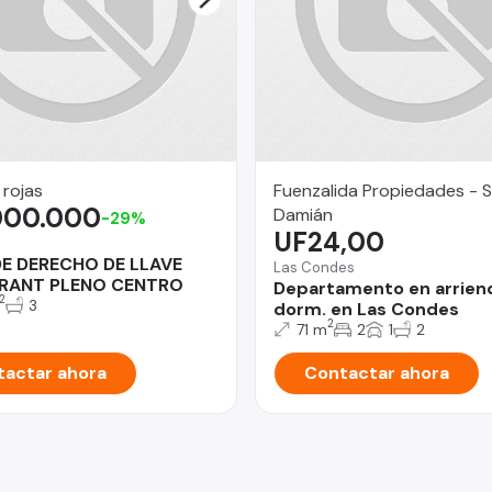
 rojas
Fuenzalida Propiedades - 
000.000
Damián
-29%
UF24,00
DE DERECHO DE LLAVE
Las Condes
RANT PLENO CENTRO
Departamento en arrien
2
3
dorm. en Las Condes
2
71 m
2
1
2
actar ahora
Contactar ahora