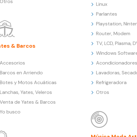
Otros
Linux
Parlantes
Playstation, Nint
Router, Modem
TV, LCD, Plasma, 
ates & Barcos
Windows Softwar
Accesorios
Acondicionadores
Barcos en Arriendo
Lavadoras, Secad
Botes y Motos Acuáticas
Refrigeradora
Lanchas, Yates, Veleros
Otros
Venta de Yates & Barcos
Yo busco
Música Moda Art