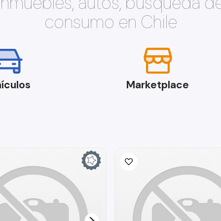
 inmuebles, autos, búsqueda d
consumo en Chile
ículos
Marketplace