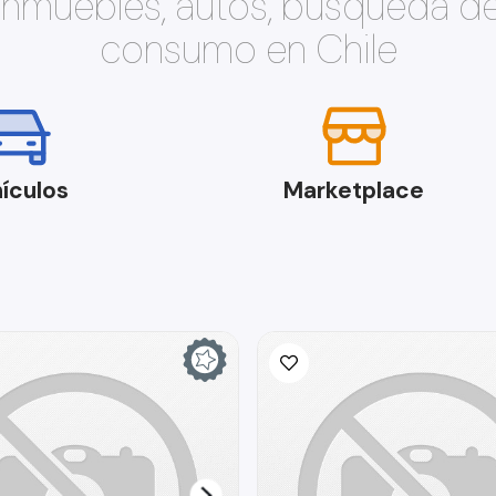
 inmuebles, autos, búsqueda d
consumo en Chile
ículos
Marketplace