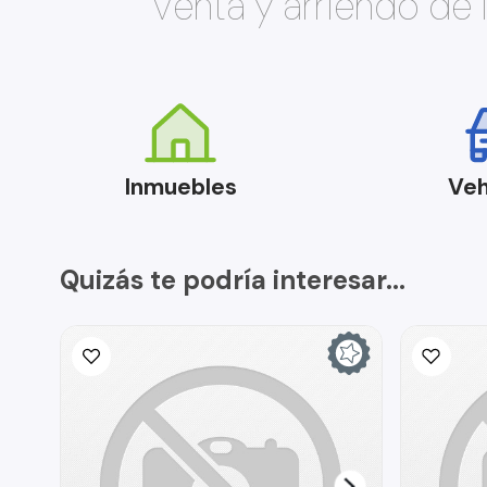
Venta y arriendo de
Inmuebles
Veh
Quizás te podría interesar...