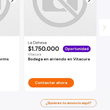
La Dehesa
Le
$1.750.000
$
Oportunidad
Vitacura
Ind
Dorms
Bodega en arriendo en Vitacura
Hi
In
Contactar ahora
¿Quieres tu anuncio aquí?