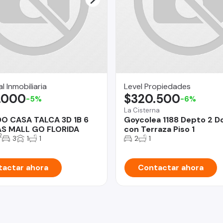
l Inmobiliaria
Level Propiedades
.000
$320.500
-5%
-6%
La Cisterna
O CASA TALCA 3D 1B 6
Goycolea 1188 Depto 2 
S MALL GO FLORIDA
con Terraza Piso 1
2
3
1
1
2
1
actar ahora
Contactar ahora