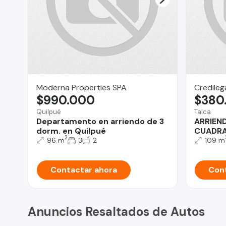
Moderna Properties SPA
Credilega
$990.000
$380
Quilpué
Talca
Departamento en arriendo de 3
ARRIEND
dorm. en Quilpué
CUADRA
2
96 m
3
2
109 m
Contactar ahora
Cont
Anuncios Resaltados de Autos