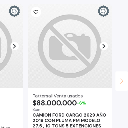
Tattersall Venta usados
ED
$88.000.000
$
-6%
Buin
CAMION FORD CARGO 2629 AÑO
Tal
2018 CON PLUMA PM MODELO
Su
27.5 , 10 TONS 5 EXTENCIONES
ática