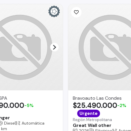
SPA
Bravoauto Las Condes
990.000
$25.490.000
-5%
-2%
Urgente
nger
Región Metropolitana
Diesel
Automática
Great Wall other
 km
2026
Eléctrico
Autom