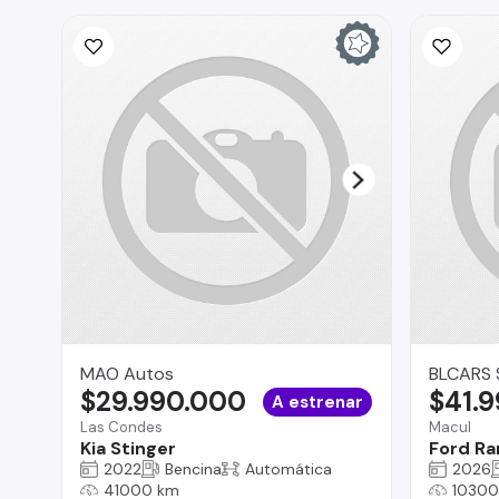
MAO Autos
BLCARS 
$29.990.000
$41.
A estrenar
Las Condes
Macul
Kia Stinger
Ford Ra
2022
Bencina
Automática
2026
41000 km
10300