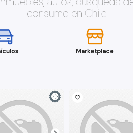
 inmuebles, autos, búsqueda d
consumo en Chile
ículos
Marketplace