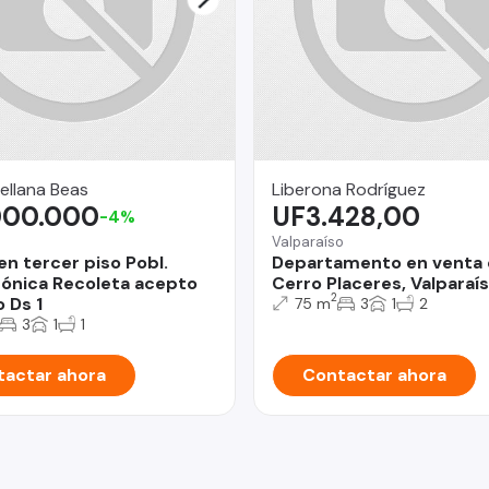
ellana Beas
Liberona Rodríguez
000.000
UF3.428,00
-4%
Valparaíso
en tercer piso Pobl.
Departamento en venta 
ónica Recoleta acepto
Cerro Placeres, Valparaí
2
 Ds 1
75 m
3
1
2
3
1
1
actar ahora
Contactar ahora