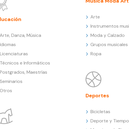
Música Moda Art
Arte
ducación
Instrumentos musi
Arte, Danza, Música
Moda y Calzado
Idiomas
Grupos musicales
Licenciaturas
Ropa
Técnicos e Informáticos
Postgrados, Maestrías
Seminarios
Otros
Deportes
Bicicletas
Deporte y Tiempo 