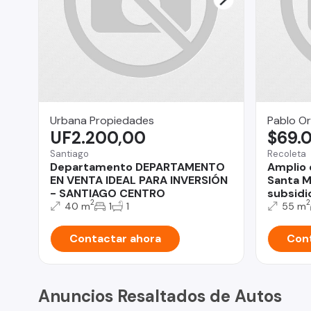
Urbana Propiedades
Pablo Or
UF2.200,00
$69.
Santiago
Recoleta
Departamento DEPARTAMENTO
Amplio 
EN VENTA IDEAL PARA INVERSIÓN
Santa M
- SANTIAGO CENTRO
subsidio
2
2
40 m
1
1
55 m
Contactar ahora
Cont
Anuncios Resaltados de Autos