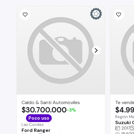
Caldo & Santi Automoviles
Te vend
$30.700.000
$4.9
-3%
Región Me
Poco uso
Suzuki 
Las Condes
2017
Ford Ranger
1540