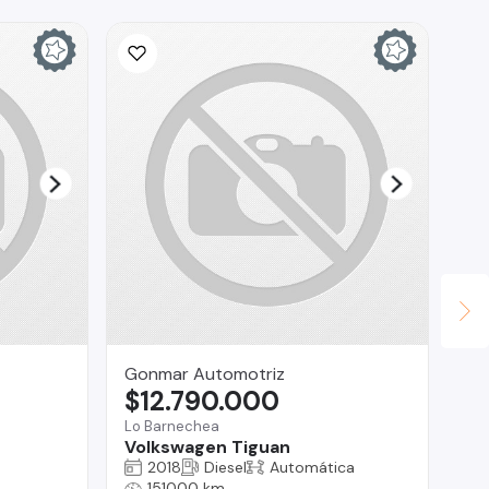
Gonmar Automotriz
Do
$12.790.000
$
Lo Barnechea
San
Volkswagen Tiguan
Do
2018
Diesel
Automática
151000 km