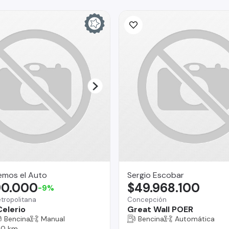
emos el Auto
Sergio Escobar
90.000
$49.968.100
-9%
tropolitana
Concepción
Celerio
Great Wall POER
Bencina
Manual
Bencina
Automática
00 km