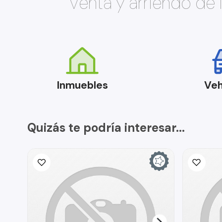
Venta y arriendo de
Inmuebles
Veh
Quizás te podría interesar...