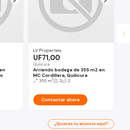
LV Properties
An
UF71,00
U
Quilicura
Ant
en
Arriendo bodega de 355 m2 en
Ma
so
MC Cordillera, Quilicura
2
355 m
2
2
Contactar ahora
¿Quieres tu anuncio aquí?