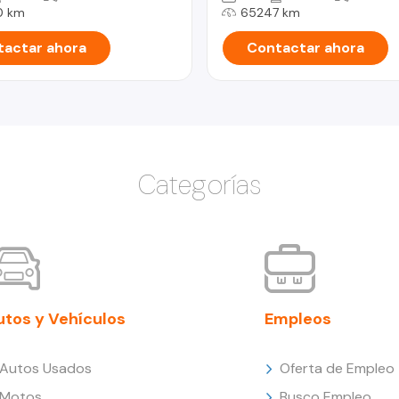
0 km
65247 km
actar ahora
Contactar ahora
Categorías
utos y Vehículos
Empleos
Autos Usados
Oferta de Empleo
Motos
Busco Empleo