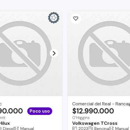
c
Comercial del Real - Ranca
890.000
$12.990.000
Poco uso
ntt
O'Higgins
Hilux
Volkswagen TCross
Diesel
Manual
2023
Bencina
Manual