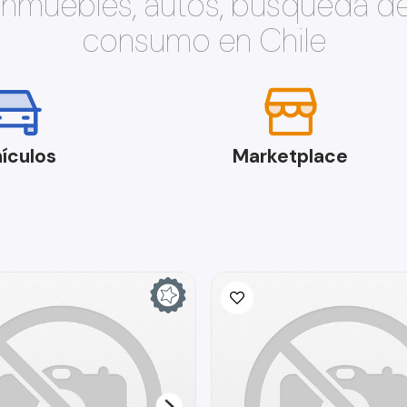
 inmuebles, autos, búsqueda d
consumo en Chile
ículos
Marketplace