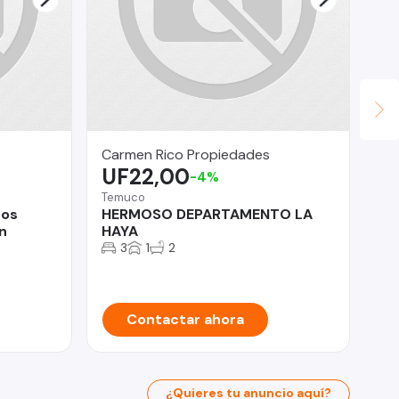
Carmen Rico Propiedades
OM
UF22,00
$
-4%
Temuco
Co
ños
HERMOSO DEPARTAMENTO LA
De
n
HAYA
DE
MO
3
1
2
Contactar ahora
¿Quieres tu anuncio aquí?