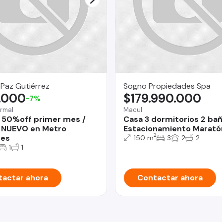
 Paz Gutiérrez
Sogno Propiedades Spa
.000
$179.990.000
-7%
rmal
Macul
 50%off primer mes /
Casa 3 dormitorios 2 ba
 NUEVO en Metro
Estacionamiento Marató
2
des
150 m
3
2
2
1
1
actar ahora
Contactar ahora