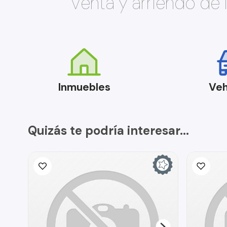
Venta y arriendo de
Inmuebles
Veh
Quizás te podría interesar...