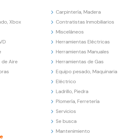
Carpintería, Madera
endo, Xbox
Contratistas Inmobiliarios
Misceláneos
DVD
Herramientas Eléctricas
e
Herramientas Manuales
 de Aire
Herramientas de Gas
oras
Equipo pesado, Maquinaria
Eléctrico
Ladrillo, Piedra
Plomería, Ferretería
Servicios
Se busca
Mantenimiento
e