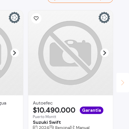
gua
Autoefec
CO
$10.490.000
$
Garantía
Puerto Montt
La 
Suzuki Swift
Fo
2024
Bencina
Manual