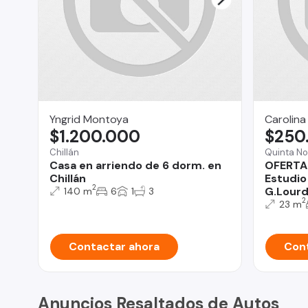
Yngrid Montoya
Carolina
$1.200.000
$250
Chillán
Quinta No
Casa en arriendo de 6 dorm. en
OFERTA
Chillán
Estudio
2
G.Lour
140 m
6
1
3
2
23 m
Contactar ahora
Cont
Anuncios Resaltados de Autos