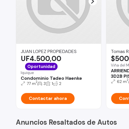
JUAN LOPEZ PROPIEDADES
Tomas R
UF4.500,00
$500
Viña del 
Oportunidad
ARRIEN
Iquique
3D2B PI
Condominio Tadeo Haenke
2
62 m
2
77 m
3
1
2
Contactar ahora
Cont
Anuncios Resaltados de Autos