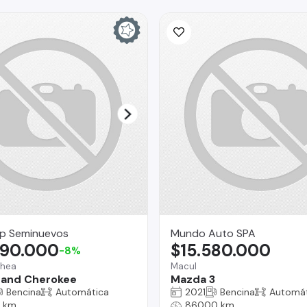
p Seminuevos
Mundo Auto SPA
990.000
$15.580.000
-8%
chea
Macul
rand Cherokee
Mazda 3
Bencina
Automática
2021
Bencina
Automát
 km
86000 km