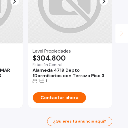
Level Propiedades
Pat
$304.800
U
Estación Central
San
 MAR
Alameda 4719 Depto
Ca
S
1Dormitorios con Terraza Piso 3
1
1
Contactar ahora
¿Quieres tu anuncio aquí?