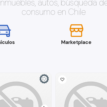
 inmuebles, autos, búsqueda d
consumo en Chile
ículos
Marketplace