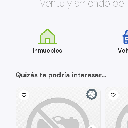
Venta y arriendo de
Inmuebles
Veh
Quizás te podría interesar...