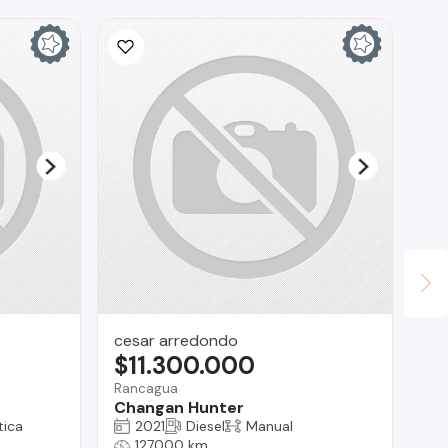
cesar arredondo
Do
$11.300.000
$
Rancagua
San
Changan Hunter
Do
ica
2021
Diesel
Manual
127000 km