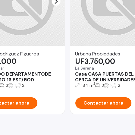
odriguez Figueroa
Urbana Propiedades
.000
UF3.750,00
Mar
La Serena
DO DEPARTAMENTODE
Casa CASA PUERTAS DEL
SO 16 EST/BOD
CERCA DE UNIVERSIDADE
2
3
1
2
184 m
3
1
2
actar ahora
Contactar ahora