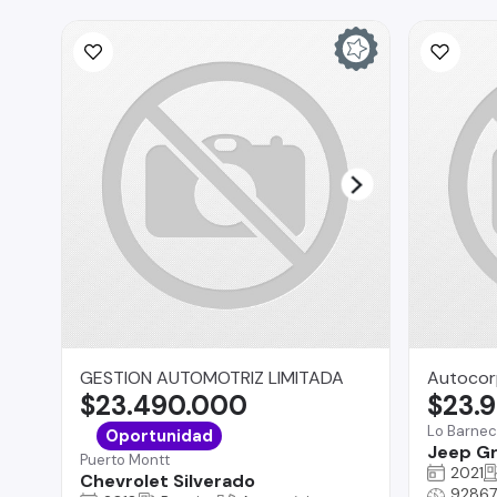
GESTION AUTOMOTRIZ LIMITADA
Autocor
$23.490.000
$23.
Lo Barne
Oportunidad
Jeep G
Puerto Montt
2021
Chevrolet Silverado
92867