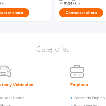
0 km
65247 km
actar ahora
Contactar ahora
Categorías
utos y Vehículos
Empleos
Autos Usados
Oferta de Empleo
Motos
Busco Empleo