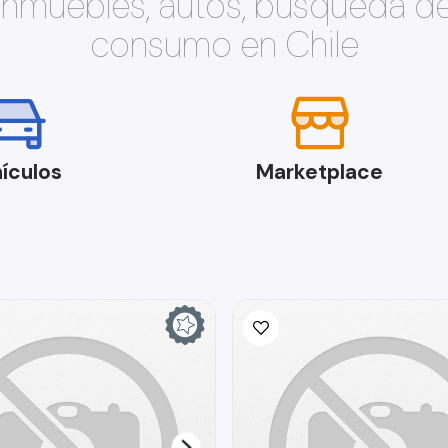
 inmuebles, autos, búsqueda d
consumo en Chile
ículos
Marketplace