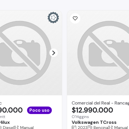
c
Comercial del Real - Ranca
890.000
$12.990.000
Poco uso
ntt
O'Higgins
Hilux
Volkswagen TCross
Diesel
Manual
2023
Bencina
Manual