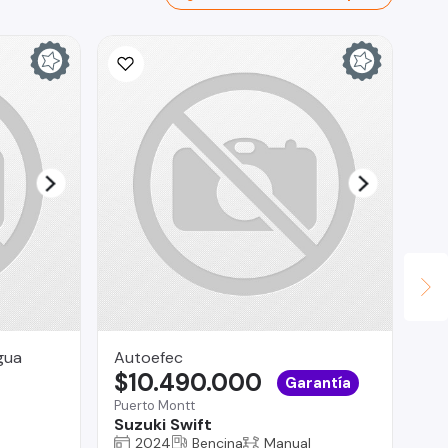
gua
Autoefec
CO
$10.490.000
$
Garantía
Puerto Montt
La 
Suzuki Swift
Fo
2024
Bencina
Manual