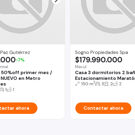
 Paz Gutiérrez
Sogno Propiedades Spa
.000
$179.990.000
-7%
rmal
Macul
 50%off primer mes /
Casa 3 dormitorios 2 ba
 NUEVO en Metro
Estacionamiento Marató
2
des
150 m
3
2
2
1
1
actar ahora
Contactar ahora