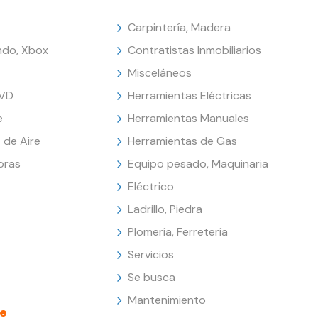
Carpintería, Madera
endo, Xbox
Contratistas Inmobiliarios
Misceláneos
DVD
Herramientas Eléctricas
e
Herramientas Manuales
 de Aire
Herramientas de Gas
oras
Equipo pesado, Maquinaria
Eléctrico
Ladrillo, Piedra
Plomería, Ferretería
Servicios
Se busca
Mantenimiento
e