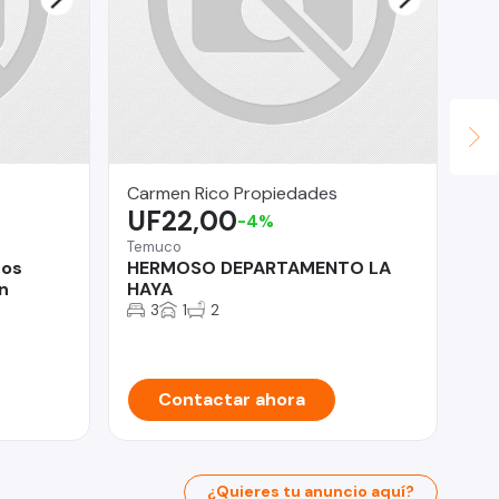
Carmen Rico Propiedades
OM
UF22,00
$
-4%
Temuco
Co
ños
HERMOSO DEPARTAMENTO LA
De
n
HAYA
DE
MO
3
1
2
Contactar ahora
¿Quieres tu anuncio aquí?