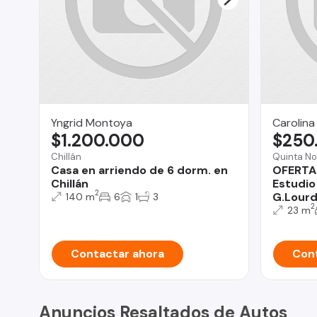
Yngrid Montoya
Carolina
$1.200.000
$250
Chillán
Quinta No
Casa en arriendo de 6 dorm. en
OFERTA
Chillán
Estudio
2
G.Lour
140 m
6
1
3
2
23 m
Contactar ahora
Cont
Anuncios Resaltados de Autos