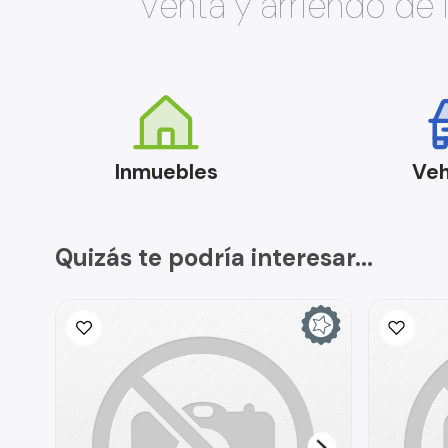
Venta y arriendo de
Inmuebles
Veh
Quizás te podría interesar...