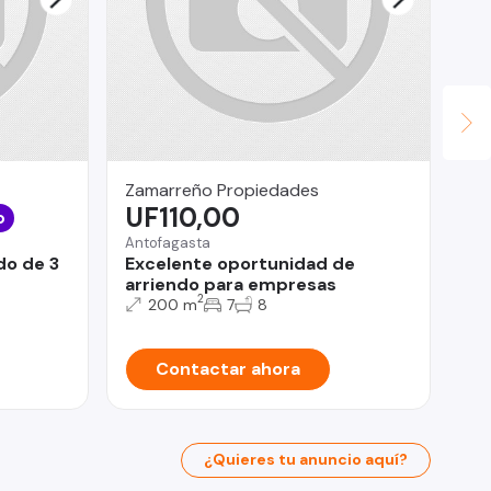
Zamarreño Propiedades
In
UF110,00
U
o
Antofagasta
Pro
do de 3
Excelente oportunidad de
De
arriendo para empresas
LE
2
200 m
7
8
Contactar ahora
¿Quieres tu anuncio aquí?