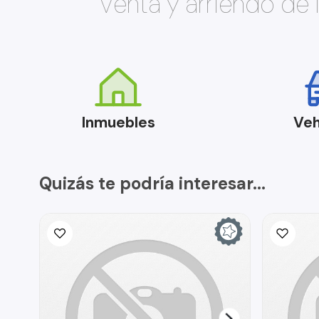
Venta y arriendo de
Inmuebles
Veh
Quizás te podría interesar...