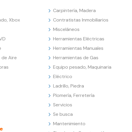
Carpintería, Madera
endo, Xbox
Contratistas Inmobiliarios
Misceláneos
DVD
Herramientas Eléctricas
e
Herramientas Manuales
 de Aire
Herramientas de Gas
oras
Equipo pesado, Maquinaria
Eléctrico
Ladrillo, Piedra
Plomería, Ferretería
Servicios
Se busca
Mantenimiento
e