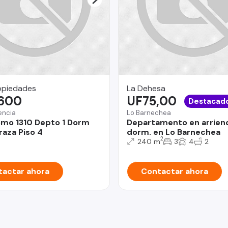
opiedades
La Dehesa
.600
UF75,00
Destacad
encia
Lo Barnechea
mo 1310 Depto 1 Dorm
Departamento en arrien
raza Piso 4
dorm. en Lo Barnechea
2
240 m
3
4
2
actar ahora
Contactar ahora