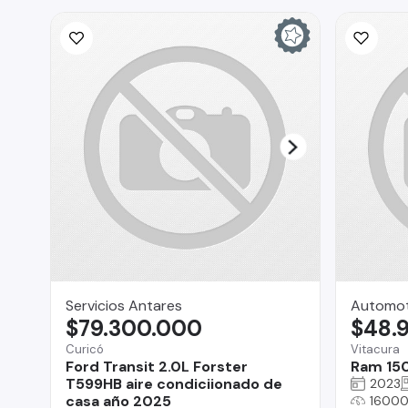
Servicios Antares
Automoto
$79.300.000
$48.
Curicó
Vitacura
Ford Transit 2.0L Forster
Ram 15
T599HB aire condiciionado de
2023
casa año 2025
16000