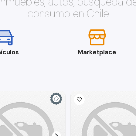
 inmuebles, autos, búsqueda d
consumo en Chile
ículos
Marketplace