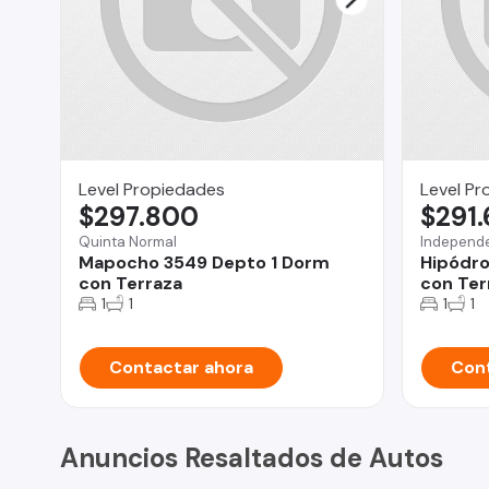
Level Propiedades
Level Pr
$297.800
$291
Quinta Normal
Independ
Mapocho 3549 Depto 1 Dorm
Hipódro
con Terraza
con Ter
1
1
1
1
Contactar ahora
Cont
Anuncios Resaltados de Autos