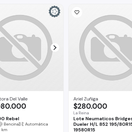
ra Del Valle
Ariel Zuñiga
980.000
$280.000
La Reina
00 Rebel
Lote Neumaticos Bridge
Dueler H/L 852 195/80R1
Bencina
Automática
19580R15
 km