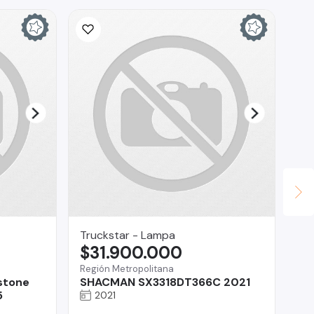
Truckstar - Lampa
Ho
$31.900.000
$
Región Metropolitana
San
stone
SHACMAN SX3318DT366C 2021
Me
5
Añ
2021