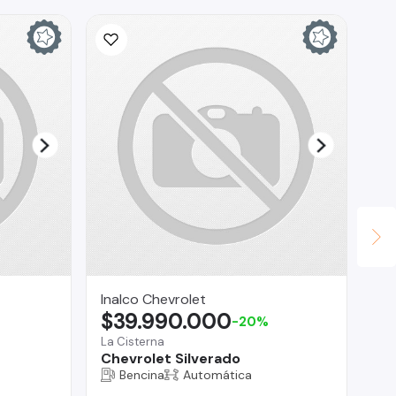
Inalco Chevrolet
Ho
$39.990.000
$
-20%
La Cisterna
San
Chevrolet Silverado
Bu
Añ
Bencina
Automática