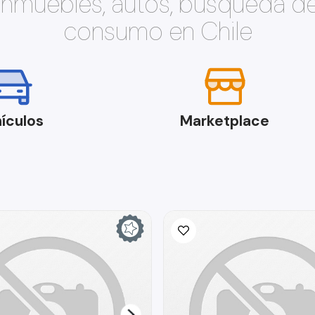
 inmuebles, autos, búsqueda d
consumo en Chile
ículos
Marketplace