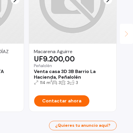
DÍAZ
Macarena Aguirre
LV
UF9.200,00
U
Peñalolén
Qui
TA
Venta casa 3D 3B Barrio La
Ar
Hacienda, Peñalolén
Pa
2
114 m
3
2
3
Contactar ahora
¿Quieres tu anuncio aquí?