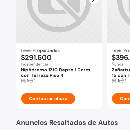
Level Propiedades
Level Pr
$291.600
$396
Independencia
Ñuñoa
Hipódromo 1310 Depto 1 Dorm
Zañartu
con Terraza Piso 4
15 con 
1
1
1
1
Contactar ahora
Cont
Anuncios Resaltados de Autos