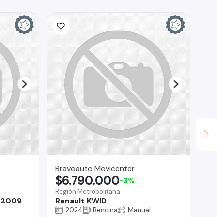
Bravoauto Movicenter
Lu
$6.790.000
$
-3%
Región Metropolitana
Reg
 2009
Renault KWID
M
2024
Bencina
Manual