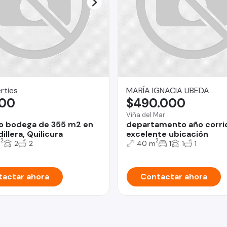
rties
MARÍA IGNACIA UBEDA
,00
$490.000
Viña del Mar
o bodega de 355 m2 en
departamento año corri
llera, Quilicura
excelente ubicación
2
2
m
2
2
40 m
1
1
1
actar ahora
Contactar ahora