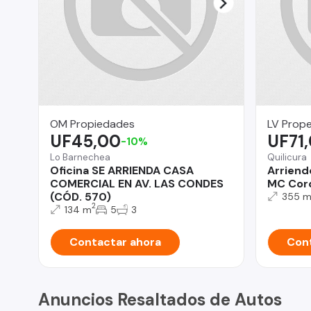
OM Propiedades
LV Prope
UF45,00
UF71
-10%
Lo Barnechea
Quilicura
Oficina SE ARRIENDA CASA
Arriend
COMERCIAL EN AV. LAS CONDES
MC Cordi
(CÓD. 570)
355 
2
134 m
5
3
Contactar ahora
Cont
Anuncios Resaltados de Autos