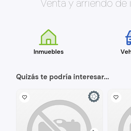
Venta y arriendo de
Inmuebles
Veh
Quizás te podría interesar...