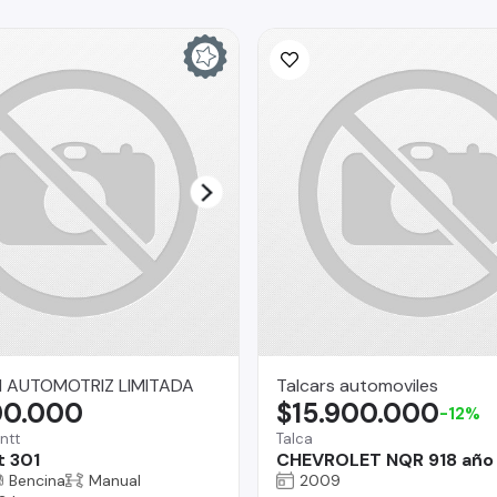
 AUTOMOTRIZ LIMITADA
Talcars automoviles
00.000
$15.900.000
-12%
ntt
Talca
 301
CHEVROLET NQR 918 año
Bencina
Manual
2009