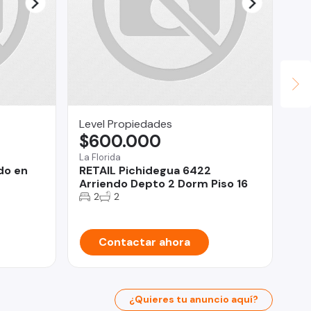
us
U
Co
3 
Level Propiedades
$600.000
La Florida
do en
RETAIL Pichidegua 6422
Arriendo Depto 2 Dorm Piso 16
2
2
Contactar ahora
¿Quieres tu anuncio aquí?