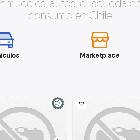
 inmuebles, autos, búsqueda d
consumo en Chile
ículos
Marketplace