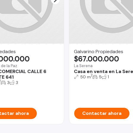
iedades
Galvarino Propiedades
.000.000
$67.000.000
 de la Paz
La Serena
COMERCIAL CALLE 6
Casa en venta en La Ser
2
TE 641
50 m
5
1
2
3
3
actar ahora
Contactar ahora