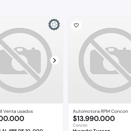
ll Venta usados
Automotora RPM Concon
900.000
$13.990.000
Concón
ALJIBE DE 10 .000
Hyundai Tucson