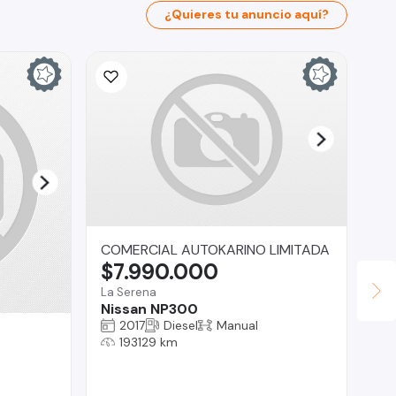
¿Quieres tu anuncio aquí?
COMERCIAL AUTOKARINO LIMITADA
$7.990.000
La Serena
Nissan NP300
2017
Diesel
Manual
RO
193129 km
$
La 
Ni