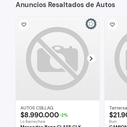
Anuncios Resaltados de Autos
AUTOS CSILLAG
Tattersa
$8.990.000
$21.
-2%
Lo Barnechea
Buin
Mercedes Benz CLASE CLK
CAMION 