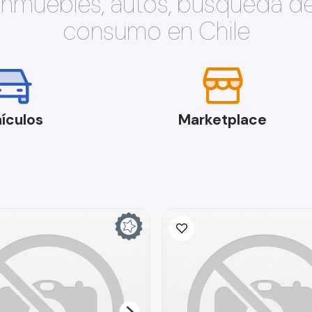
 inmuebles, autos, búsqueda d
consumo en Chile
ículos
Marketplace