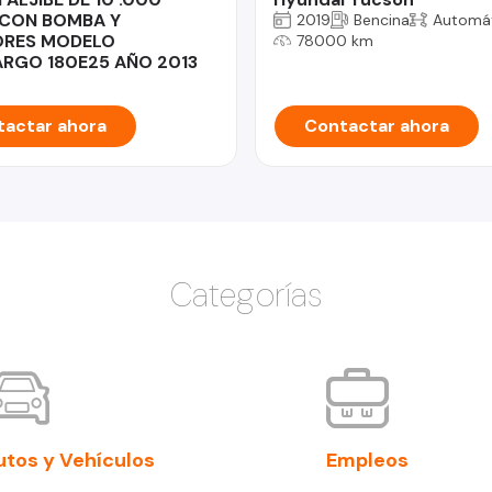
 CON BOMBA Y
2019
Bencina
Automá
RES MODELO
78000 km
RGO 180E25 AÑO 2013
actar ahora
Contactar ahora
Categorías
utos y Vehículos
Empleos