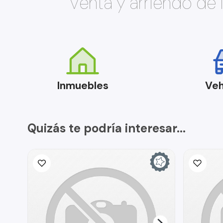
Venta y arriendo de
Inmuebles
Veh
Quizás te podría interesar...