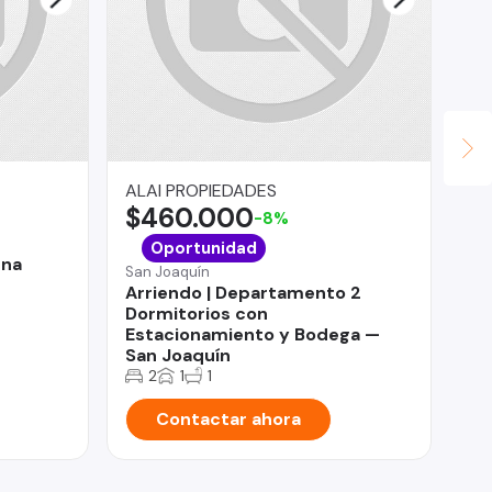
ALAI PROPIEDADES
Gin
$460.000
$
-8%
Pan
Oportunidad
ena
Ca
San Joaquín
Ca
Arriendo | Departamento 2
Dormitorios con
Estacionamiento y Bodega —
San Joaquín
2
1
1
Contactar ahora