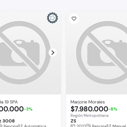
la 19 SPA
Marjorie Morales
300.000
$7.980.000
-3%
-8%
Región Metropolitana
t 3008
ZS
Bencina
Automática
2022
Bencina
Manual