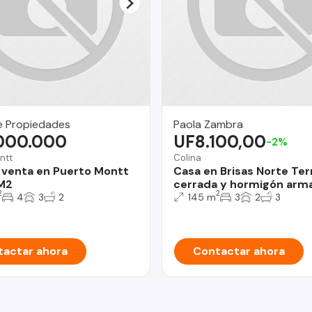
e Propiedades
Paola Zambra
.000.000
UF8.100,00
-2%
ntt
Colina
 venta en Puerto Montt
Casa en Brisas Norte Ter
M2
cerrada y hormigón arm
2
2
4
3
2
145 m
3
2
3
actar ahora
Contactar ahora