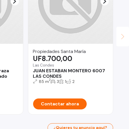
Propiedades Santa María
Ga
UF8.700,00
$
Las Condes
San
raza
JUAN ESTABAN MONTERO 6007
De
ado
LAS CONDES
Sa
2
85 m
3
1
2
Contactar ahora
¿Quieres tu anuncio aquí?