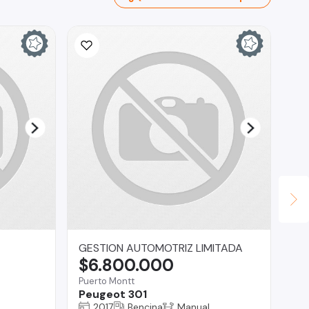
GESTION AUTOMOTRIZ LIMITADA
Ca
$6.800.000
$
Puerto Montt
La
Peugeot 301
Je
2017
Bencina
Manual