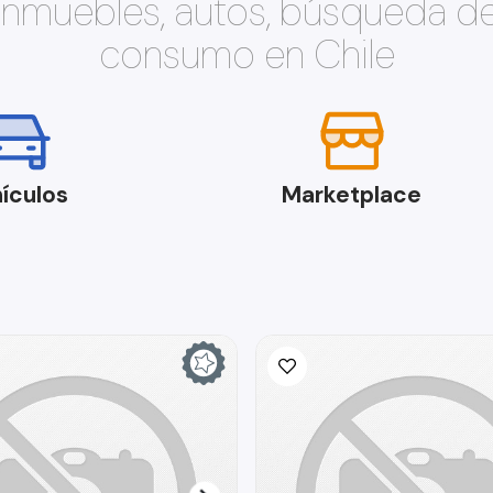
 inmuebles, autos, búsqueda d
consumo en Chile
ículos
Marketplace