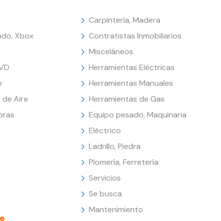
Carpintería, Madera
endo, Xbox
Contratistas Inmobiliarios
Misceláneos
DVD
Herramientas Eléctricas
e
Herramientas Manuales
 de Aire
Herramientas de Gas
oras
Equipo pesado, Maquinaria
Eléctrico
Ladrillo, Piedra
Plomería, Ferretería
Servicios
Se busca
Mantenimiento
e