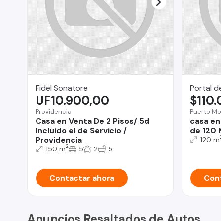
Fidel Sonatore
Portal d
UF10.900,00
$110
Providencia
Puerto Mo
Casa en Venta De 2 Pisos/ 5d
casa en
Incluido el de Servicio /
de 120 
Providencia
120 m
2
150 m
5
2
5
Contactar ahora
Cont
Anuncios Resaltados de Autos