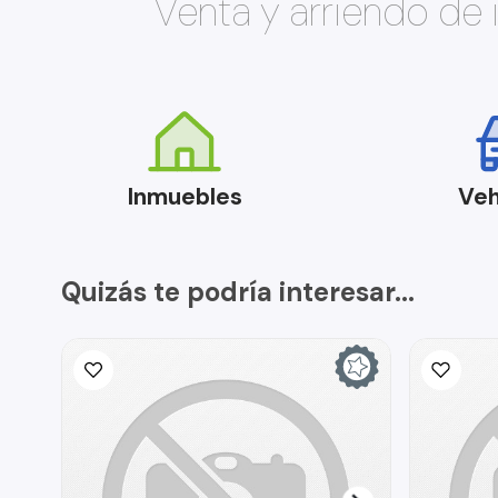
Venta y arriendo de
Inmuebles
Veh
Quizás te podría interesar...