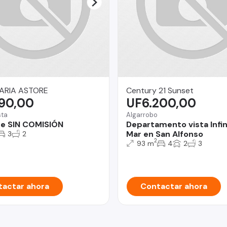
IARIA ASTORE
Century 21 Sunset
190,00
UF6.200,00
sta
Algarrobo
e SIN COMISIÓN
Departamento vista Infini
Mar en San Alfonso
3
2
2
93 m
4
2
3
actar ahora
Contactar ahora