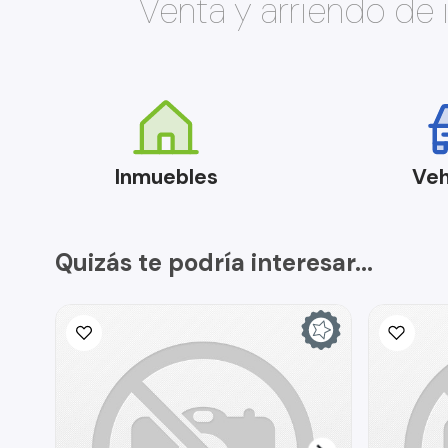
Venta y arriendo de
Inmuebles
Veh
Quizás te podría interesar...