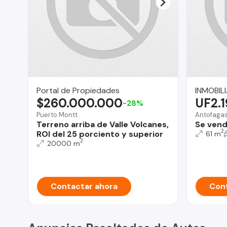
Portal de Propiedades
INMOBIL
$260.000.000
UF2.
-28%
Puerto Montt
Antofaga
Terreno arriba de Valle Volcanes,
Se vend
2
ROI del 25 porciento y superior
61 m
2
20000 m
Contactar ahora
Cont