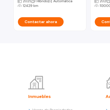
2025
Híbrido
Automática
2021
12429 km
11300
Contactar ahora
Cont
Inmuebles
A