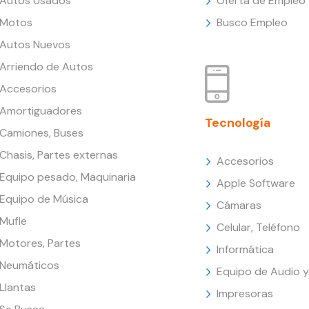
Autos Usados
Oferta de Empleo
Motos
Busco Empleo
Autos Nuevos
Arriendo de Autos
Accesorios
Amortiguadores
Tecnología
Camiones, Buses
Chasis, Partes externas
Accesorios
Equipo pesado, Maquinaria
Apple Software
Equipo de Música
Cámaras
Mufle
Celular, Teléfono
Motores, Partes
Informática
Neumáticos
Equipo de Audio y
Llantas
Impresoras