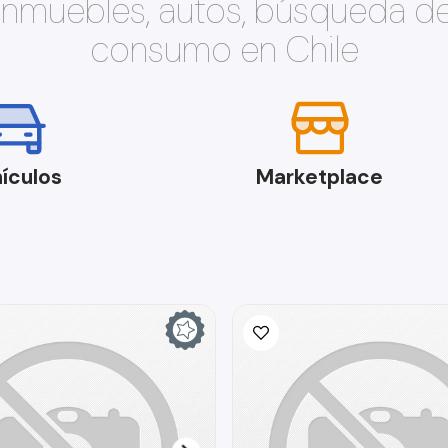
 inmuebles, autos, búsqueda d
consumo en Chile
ículos
Marketplace