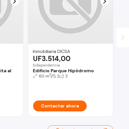
Inmobiliaria DICSA
Ca
UF3.514,00
$
Independencia
San
ta al
Edificio Parque Hipódromo
Me
2
60 m
2
2
Contactar ahora