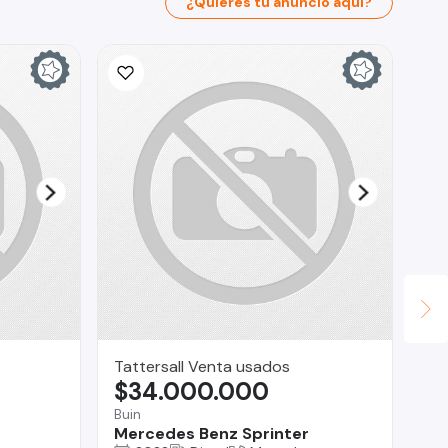
¿Quieres tu anuncio aquí?
Tattersall Venta usados
Se
$34.000.000
$
Buin
San
Mercedes Benz Sprinter
Ha