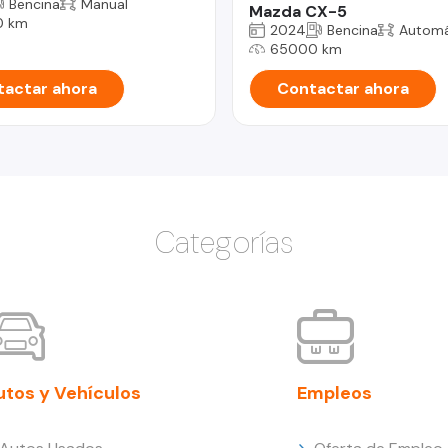
Bencina
Manual
Mazda CX-5
0 km
2024
Bencina
Automá
65000 km
actar ahora
Contactar ahora
Categorías
utos y Vehículos
Empleos