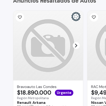
Anuncios Resaltados de Autos
Bravoauto Las Condes
RAC Mot
$18.890.000
$9,4
Urgente
Región Metropolitana
Región Me
Renault Arkana
Nissan 