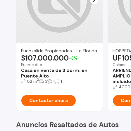
Fuenzalida Propiedades - La Florida
HOSPED
$107.000.000
UF10
-3%
Puente Alto
Calama
Casa en venta de 3 dorm. en
ARRIEN
Puente Alto
AMPLIO
2
incluido
82 m
3
1
1
4000
Contactar ahora
Cont
Anuncios Resaltados de Autos