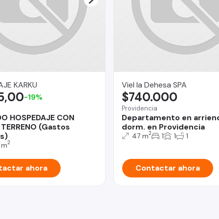
AJE KARKU
Viel la Dehesa SPA
5,00
$740.000
-19%
Providencia
DO HOSPEDAJE CON
Departamento en arriend
 TERRENO (Gastos
dorm. en Providencia
2
s)
47 m
1
1
1
2
 m
actar ahora
Contactar ahora