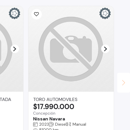
ITADA
TORO AUTOMOVILES
Ca
$17.990.000
$
Concepción
La
Nissan Navara
Je
2023
Diesel
Manual
81000 km