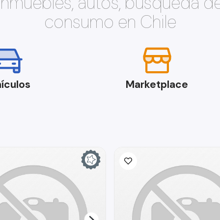
 inmuebles, autos, búsqueda d
consumo en Chile
ículos
Marketplace