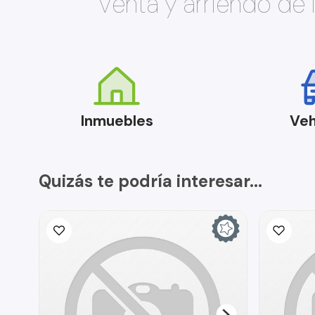
Venta y arriendo de
Inmuebles
Veh
Quizás te podría interesar...