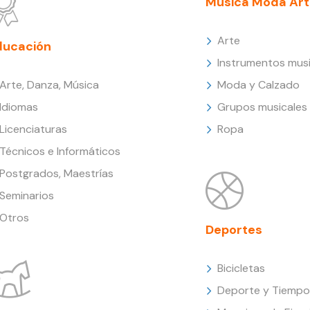
Música Moda Art
Arte
ducación
Instrumentos musi
Arte, Danza, Música
Moda y Calzado
Idiomas
Grupos musicales
Licenciaturas
Ropa
Técnicos e Informáticos
Postgrados, Maestrías
Seminarios
Otros
Deportes
Bicicletas
Deporte y Tiempo 