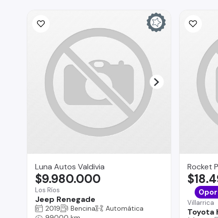
Luna Autos Valdivia
Rocket 
$9.980.000
$18.
Los Ríos
Opor
Jeep Renegade
Villarrica
2019
Bencina
Automática
Toyota 
99000 km