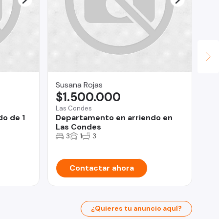
Susana Rojas
Inm
$1.500.000
U
Las Condes
La 
o de 1
Departamento en arriendo en
SJ
Las Condes
3
1
3
Contactar ahora
¿Quieres tu anuncio aquí?