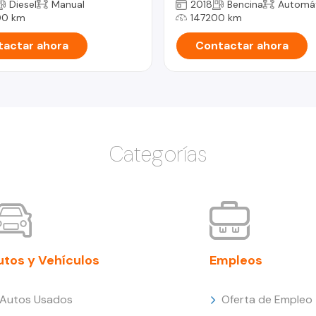
Diesel
Manual
2018
Bencina
Automá
00 km
147200 km
actar ahora
Contactar ahora
Categorías
utos y Vehículos
Empleos
Autos Usados
Oferta de Empleo