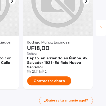
ciados
Rodrigo Muñoz Espinoza
Ve
UF18,00
U
Ñuñoa
Rec
to con
Depto. en arriendo en Ñuñoa. Av.
De
 Calle
Salvador 1921 · Edificio Nueva
do
Salvador
2
1
2
Contactar ahora
¿Quieres tu anuncio aquí?