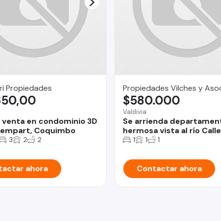
ri Propiedades
Propiedades Vilches y Aso
650,00
$580.000
o
Valdivia
 venta en condominio 3D
Se arrienda departamen
dempart, Coquimbo
hermosa vista al río Calle
3
2
2
1
1
1
actar ahora
Contactar ahora