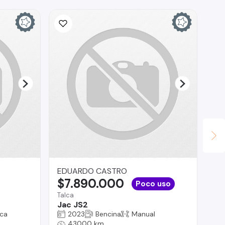
EDUARDO CASTRO
Ri
$7.890.000
$
Poco uso
Talca
Rec
Jac JS2
Le
ca
2023
Bencina
Manual
43000 km