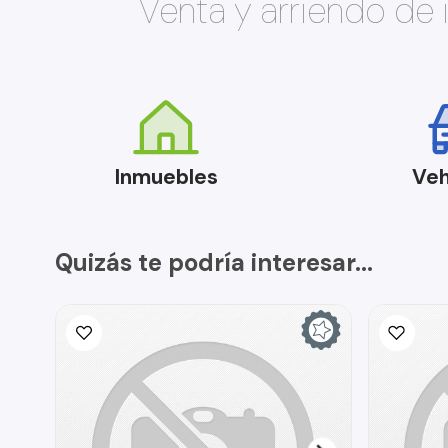
Venta y arriendo de
Inmuebles
Veh
Quizás te podría interesar...