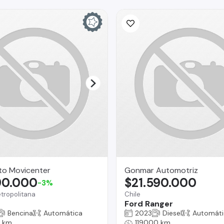
to Movicenter
Gonmar Automotriz
90.000
$21.590.000
-3%
tropolitana
Chile
Ford Ranger
Bencina
Automática
2023
Diesel
Automáti
 km
119000 km