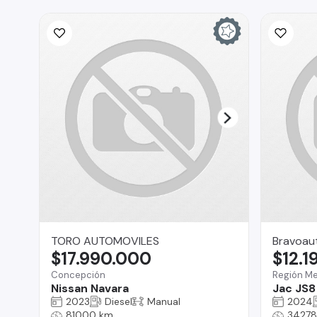
TORO AUTOMOVILES
Bravoau
$17.990.000
$12.1
Concepción
Región Me
Nissan Navara
Jac JS8
2023
Diesel
Manual
2024
81000 km
34278