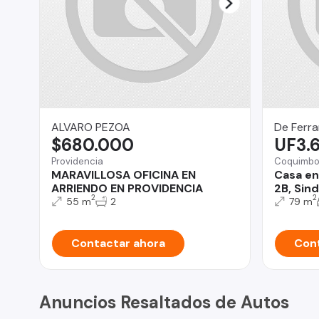
ALVARO PEZOA
De Ferra
$680.000
UF3.
Providencia
Coquimb
MARAVILLOSA OFICINA EN
Casa en
ARRIENDO EN PROVIDENCIA
2B, Sin
2
2
55 m
2
79 m
Contactar ahora
Cont
Anuncios Resaltados de Autos