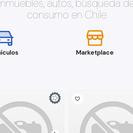
 inmuebles, autos, búsqueda d
consumo en Chile
ículos
Marketplace