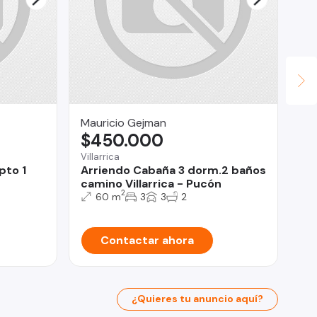
Mauricio Gejman
Ly
$450.000
U
Villarrica
Lo 
pto 1
Arriendo Cabaña 3 dorm.2 baños
De
camino Villarrica - Pucón
do
2
60 m
3
3
2
Contactar ahora
¿Quieres tu anuncio aquí?