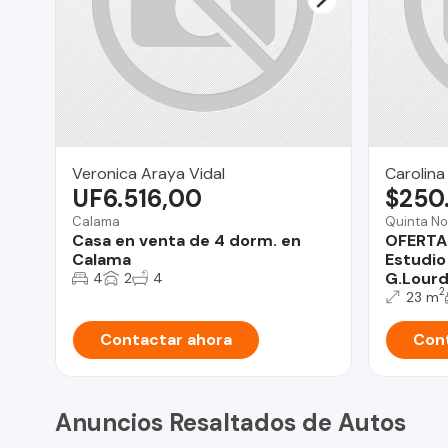
Veronica Araya Vidal
Carolina
UF6.516,00
$250
Calama
Quinta No
Casa en venta de 4 dorm. en
OFERTA
Calama
Estudio
G.Lour
4
2
4
2
23 m
Contactar ahora
Cont
Anuncios Resaltados de Autos