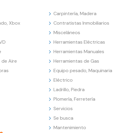
Carpintería, Madera
endo, Xbox
Contratistas Inmobiliarios
Misceláneos
DVD
Herramientas Eléctricas
e
Herramientas Manuales
 de Aire
Herramientas de Gas
oras
Equipo pesado, Maquinaria
Eléctrico
Ladrillo, Piedra
Plomería, Ferretería
Servicios
Se busca
Mantenimiento
e