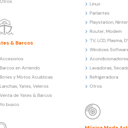
Otros
Linux
Parlantes
Playstation, Nint
Router, Modem
TV, LCD, Plasma, 
ates & Barcos
Windows Softwar
Accesorios
Acondicionadores
Barcos en Arriendo
Lavadoras, Secad
Botes y Motos Acuáticas
Refrigeradora
Lanchas, Yates, Veleros
Otros
Venta de Yates & Barcos
Yo busco
Música Moda Art