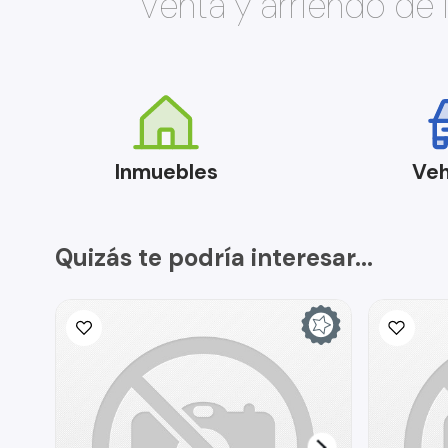
Venta y arriendo de
Inmuebles
Veh
Quizás te podría interesar...