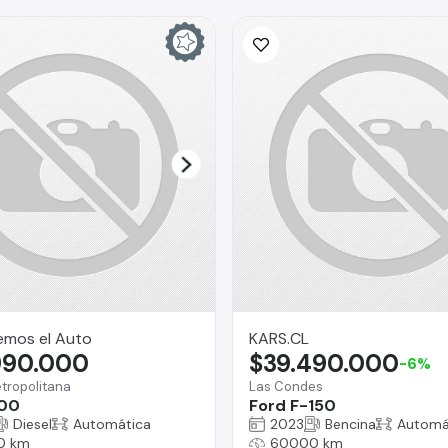
emos el Auto
KARS.CL
990.000
$39.490.000
-6%
tropolitana
Las Condes
00
Ford F-150
Diesel
Automática
2023
Bencina
Automá
0 km
60000 km