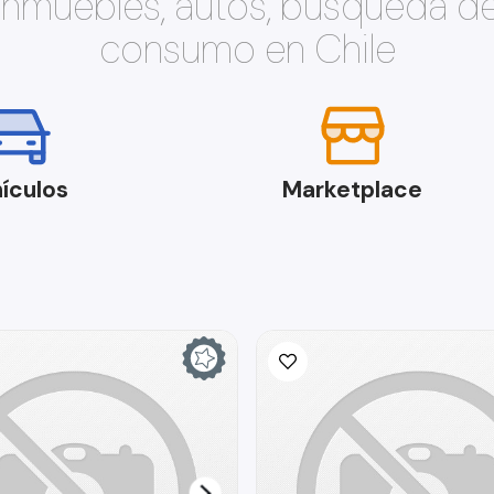
 inmuebles, autos, búsqueda d
consumo en Chile
ículos
Marketplace