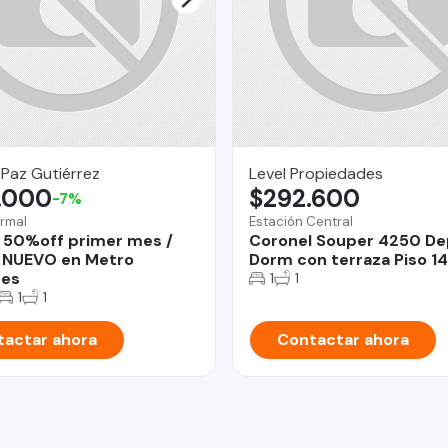
 Paz Gutiérrez
Level Propiedades
.000
$292.600
-7%
rmal
Estación Central
 50%off primer mes /
Coronel Souper 4250 De
 NUEVO en Metro
Dorm con terraza Piso 14
des
1
1
1
1
actar ahora
Contactar ahora