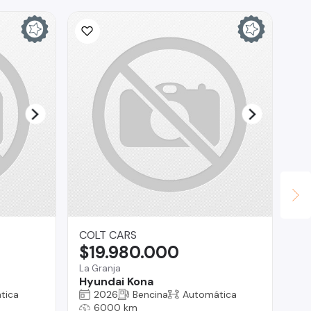
COLT CARS
SA
$19.980.000
$
La Granja
Ra
Hyundai Kona
Ac
tica
2026
Bencina
Automática
6000 km