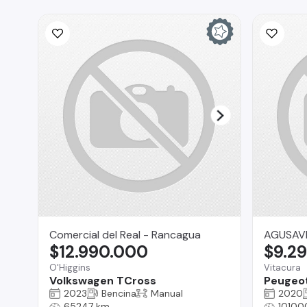
Comercial del Real - Rancagua
AGUSAV
$12.990.000
$9.2
O'Higgins
Vitacura
Volkswagen TCross
Peugeo
2023
Bencina
Manual
2020
65247 km
10100