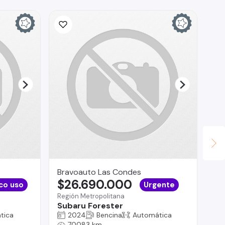
Bravoauto Las Condes
La
$26.690.000
$
co uso
Urgente
Región Metropolitana
La 
Subaru Forester
Hy
tica
2024
Bencina
Automática
70083 km