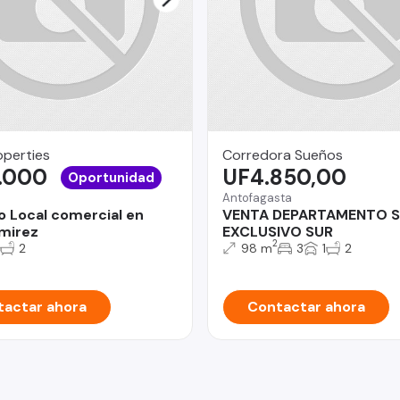
operties
Corredora Sueños
.000
UF4.850,00
Oportunidad
Antofagasta
o Local comercial en
VENTA DEPARTAMENTO 
amirez
EXCLUSIVO SUR
2
2
98 m
3
1
2
actar ahora
Contactar ahora