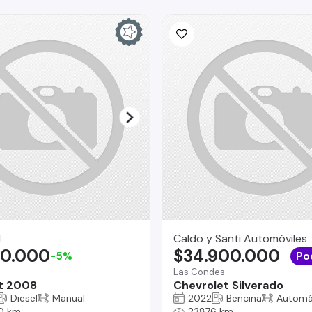
I
Caldo y Santi Automóviles
90.000
$34.900.000
-5%
Po
Las Condes
t 2008
Chevrolet Silverado
Diesel
Manual
2022
Bencina
Automá
0 km
23876 km