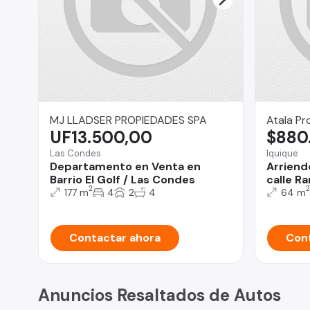
MJ LLADSER PROPIEDADES SPA
Atala Pr
UF13.500,00
$880
Las Condes
Iquique
Departamento en Venta en
Arriend
Barrio El Golf / Las Condes
calle R
2
2
177 m
4
2
4
64 m
Contactar ahora
Cont
Anuncios Resaltados de Autos