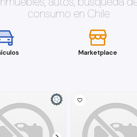
 inmuebles, autos, búsqueda d
consumo en Chile
ículos
Marketplace