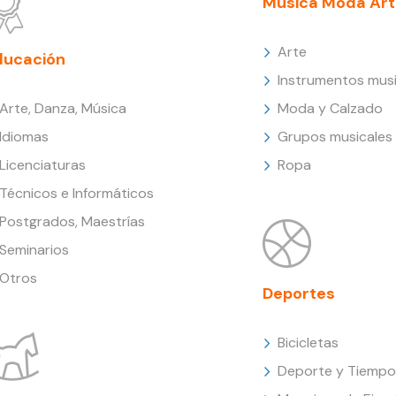
Música Moda Art
Arte
ducación
Instrumentos musi
Arte, Danza, Música
Moda y Calzado
Idiomas
Grupos musicales
Licenciaturas
Ropa
Técnicos e Informáticos
Postgrados, Maestrías
Seminarios
Otros
Deportes
Bicicletas
Deporte y Tiempo 