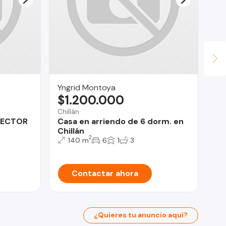
Yngrid Montoya
JU
$1.200.000
U
Chillán
SECTOR
Casa en arriendo de 6 dorm. en
Iqu
Chillán
Co
2
140 m
6
1
3
Contactar ahora
¿Quieres tu anuncio aquí?