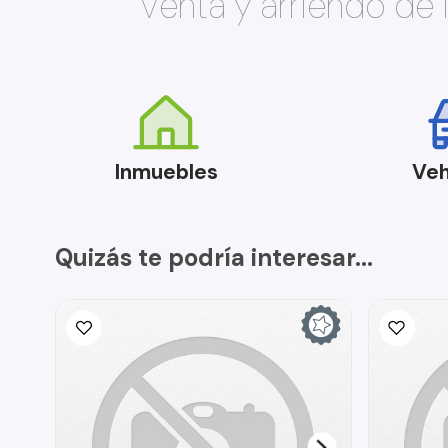
Venta y arriendo de
Inmuebles
Veh
Quizás te podría interesar...