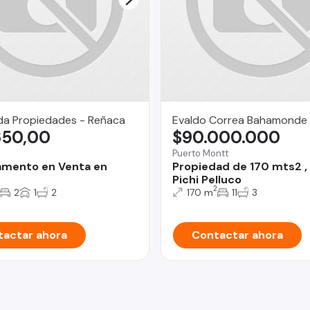
da Propiedades - Reñaca
Evaldo Correa Bahamonde
650,00
$90.000.000
Puerto Montt
amento en Venta en
Propiedad de 170 mts2 ,
Pichi Pelluco
2
2
1
2
170 m
11
3
actar ahora
Contactar ahora