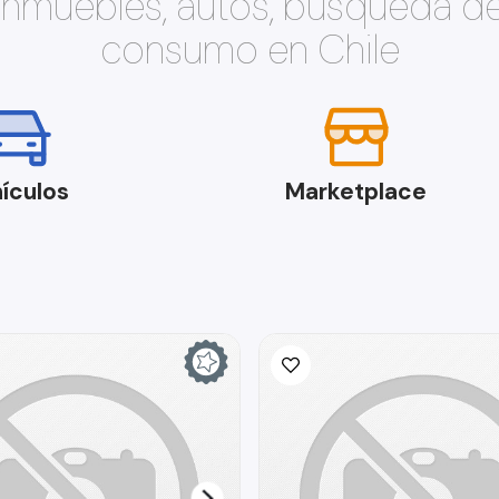
 inmuebles, autos, búsqueda d
consumo en Chile
ículos
Marketplace