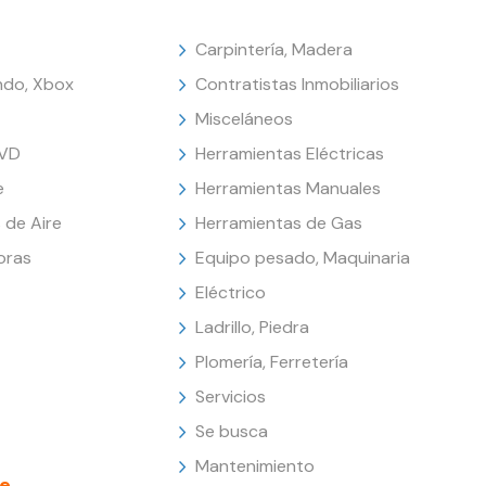
Carpintería, Madera
endo, Xbox
Contratistas Inmobiliarios
Misceláneos
DVD
Herramientas Eléctricas
e
Herramientas Manuales
 de Aire
Herramientas de Gas
oras
Equipo pesado, Maquinaria
Eléctrico
Ladrillo, Piedra
Plomería, Ferretería
Servicios
Se busca
Mantenimiento
e