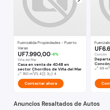
Fuenzalida Propiedades - Puerto
Fuenzali
UF6.
Varas
UF7.990,00
-6%
Concón
Depart
Viña del Mar
Concón
Casa en venta de 4D4B en
2
69 m
sector Chorrillos de Viña del Mar
2
180 m
4
3
4
Contactar ahora
Cont
Anuncios Resaltados de Autos