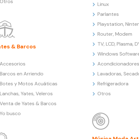
Otros
Linux
Parlantes
Playstation, Nint
Router, Modem
TV, LCD, Plasma, 
ates & Barcos
Windows Softwar
Accesorios
Acondicionadores
Barcos en Arriendo
Lavadoras, Secad
Botes y Motos Acuáticas
Refrigeradora
Lanchas, Yates, Veleros
Otros
Venta de Yates & Barcos
Yo busco
Música Moda Art