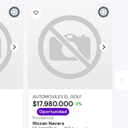
AUTOMOVILES EL GOLF
Se
$17.980.000
$
-3%
Cur
Oportunidad
Fi
Providencia
añ
Nissan Navara