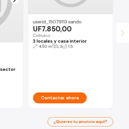
userid_15079113 sando
UF7.850,00
Coihueco
3 locales y casa interior
2
450 m
3
1.5
JU
U
 sector
Iqu
Te
Contactar ahora
¿Quieres tu anuncio aquí?