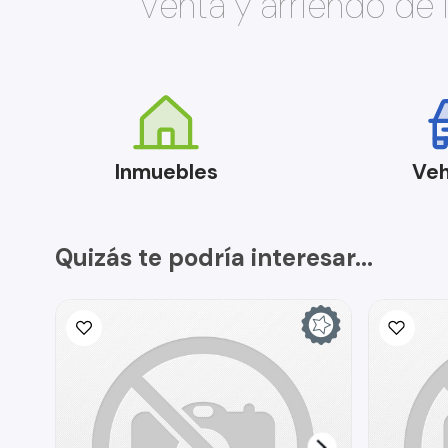
Venta y arriendo de
Inmuebles
Veh
Quizás te podría interesar...