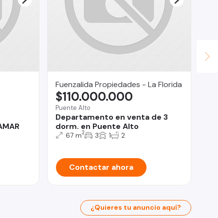
Fuenzalida Propiedades - La Florida
Let
$110.000.000
U
Puente Alto
Pro
Departamento en venta de 3
Re
NAMAR
dorm. en Puente Alto
en
2
67 m
3
1
2
Contactar ahora
¿Quieres tu anuncio aquí?