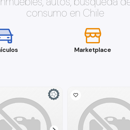
 inmuebles, autos, búsqueda d
consumo en Chile
ículos
Marketplace