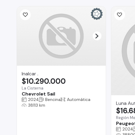
Inalcar .
$10.290.000
La Cisterna
Chevrolet Sail
2024
Bencina
Automática
Luna Au
38113 km
$16.
Región Me
Peugeo
2024
3880