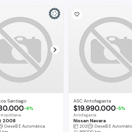
tos Santiago
ASC Antofagasta
680.000
$19.990.000
-6%
-5%
tropolitana
Antofagasta
t 2008
Nissan Navara
Diesel
Automática
2021
Diesel
Automáti
0 km
99000 km