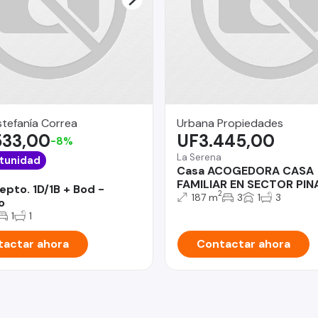
stefanía Correa
Urbana Propiedades
533,00
UF3.445,00
-8%
La Serena
tunidad
Casa ACOGEDORA CASA
FAMILIAR EN SECTOR PI
epto. 1D/1B + Bod -
2
187 m
3
1
3
o
1
1
actar ahora
Contactar ahora