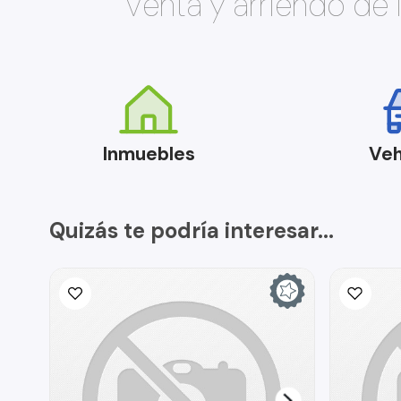
Venta y arriendo de
Inmuebles
Veh
Quizás te podría interesar...