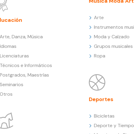
Música Moda Art
Arte
ducación
Instrumentos musi
Arte, Danza, Música
Moda y Calzado
Idiomas
Grupos musicales
Licenciaturas
Ropa
Técnicos e Informáticos
Postgrados, Maestrías
Seminarios
Otros
Deportes
Bicicletas
Deporte y Tiempo 