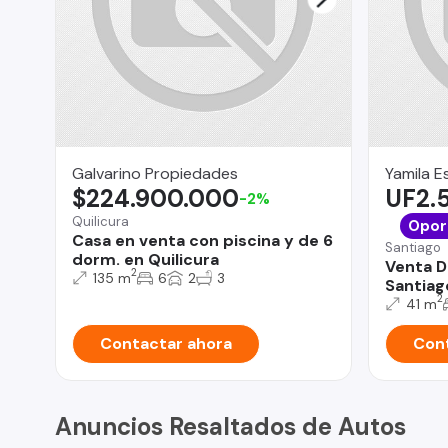
Galvarino Propiedades
Yamila E
$224.900.000
UF2.
-2%
Quilicura
Opor
Casa en venta con piscina y de 6
Santiago
dorm. en Quilicura
Venta D
2
135 m
6
2
3
Santiag
2
41 m
Contactar ahora
Cont
Anuncios Resaltados de Autos