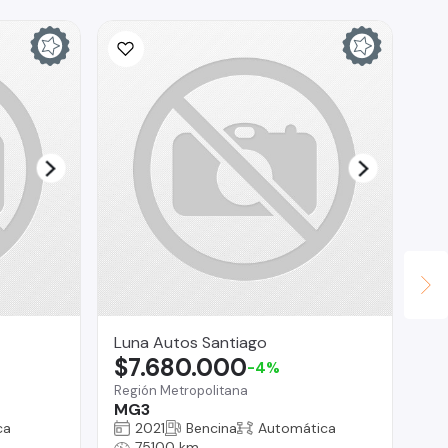
Luna Autos Santiago
ED
$7.680.000
$
-4%
Región Metropolitana
MG3
Tal
ca
2021
Bencina
Automática
Su
75100 km