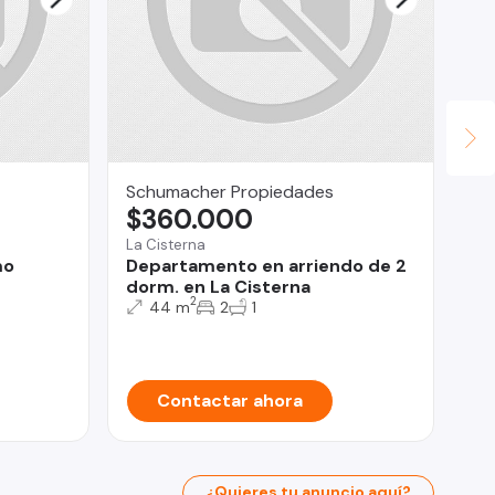
Schumacher Propiedades
Ce
$360.000
U
La Cisterna
Alg
mo
Departamento en arriendo de 2
De
dorm. en La Cisterna
Ma
2
44 m
2
1
Contactar ahora
¿Quieres tu anuncio aquí?