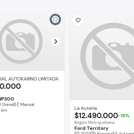
AL AUTOKARINO LIMITADA
90.000
 NP300
Diesel
Manual
La Auteria
9 km
$12.490.000
-18%
Región Metropolitana
Ford Territory
2023
Bencina
Automá