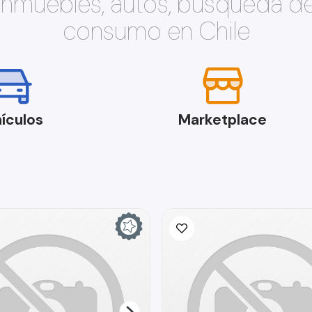
 inmuebles, autos, búsqueda d
consumo en Chile
ículos
Marketplace