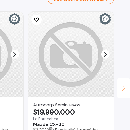
Autocorp Seminuevos
Ta
$19.990.000
$
Lo Barnechea
Tal
Mazda CX-30
Mi
tica
2022
Bencina
Automática