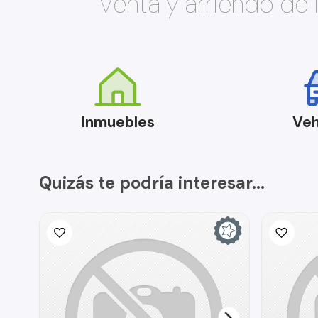
Venta y arriendo de
Inmuebles
Veh
Quizás te podría interesar...