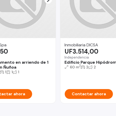
 Spa
Inmobiliaria DICSA
,50
UF3.514,00
Independencia
mento en arriendo de 1
Edificio Parque Hipódro
2
n Ñuñoa
60 m
2
2
1
1
1
actar ahora
Contactar ahora