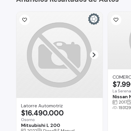
COMERCI
$7.9
La Serena
Nissan
2017
Latorre Automotriz
19312
$16.490.000
Osorno
Mitsubishi L 200
2022
Diesel
Manual