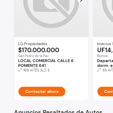
LG Propiedades
Invictus
$170.000.000
UF14
San Pedro de la Paz
Ñuñoa
LOCAL COMERCIAL CALLE 6
Departa
PONIENTE 641
dorm. e
2
2
165 m
3
3
55 m
Contactar ahora
Cont
Anuncios Resaltados de Autos