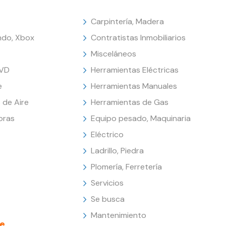
Carpintería, Madera
endo, Xbox
Contratistas Inmobiliarios
Misceláneos
DVD
Herramientas Eléctricas
e
Herramientas Manuales
 de Aire
Herramientas de Gas
oras
Equipo pesado, Maquinaria
Eléctrico
Ladrillo, Piedra
Plomería, Ferretería
Servicios
Se busca
Mantenimiento
e