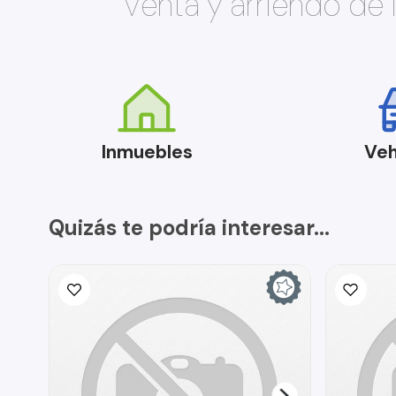
Venta y arriendo de
Inmuebles
Veh
Quizás te podría interesar...