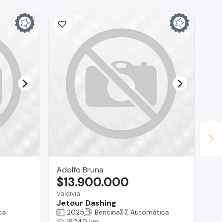
Adolfo Bruna
Ta
$13.900.000
$
Valdivia
Bui
Jetour Dashing
EX
CA
ca
2025
Bencina
Automática
AÑ
18240 km