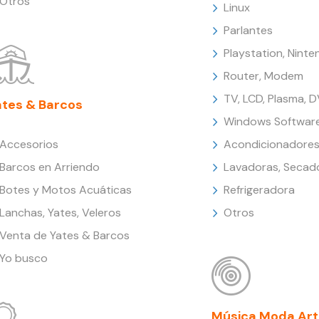
Otros
Linux
Parlantes
Playstation, Nint
Router, Modem
TV, LCD, Plasma, 
ates & Barcos
Windows Softwar
Accesorios
Acondicionadores
Barcos en Arriendo
Lavadoras, Secad
Botes y Motos Acuáticas
Refrigeradora
Lanchas, Yates, Veleros
Otros
Venta de Yates & Barcos
Yo busco
Música Moda Art