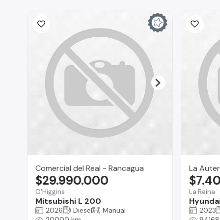
Comercial del Real - Rancagua
La Auter
$29.990.000
$7.4
O'Higgins
La Reina
Mitsubishi L 200
Hyundai
2026
Diesel
Manual
2023
20000 km
94168