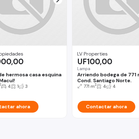
ropiedades
LV Properties
900,00
UF100,00
Lampa
de hermosa casa esquina
Arriendo bodega de 771
 Macul!
Cond. Santiago Norte.
2
2
4
1
3
771 m
4
4
actar ahora
Contactar ahora