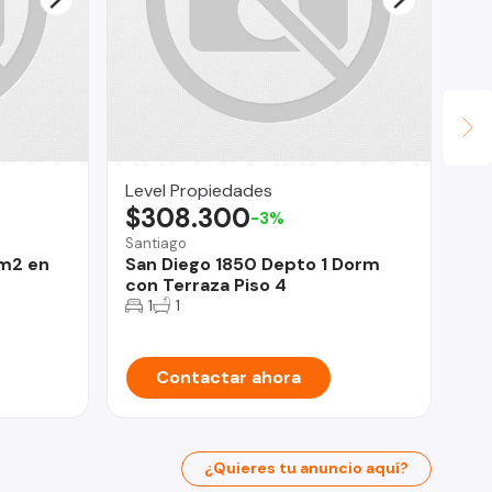
Level Propiedades
Bof
$308.300
$
-3%
Santiago
Val
 m2 en
San Diego 1850 Depto 1 Dorm
Ca
con Terraza Piso 4
Va
1
1
Contactar ahora
¿Quieres tu anuncio aquí?