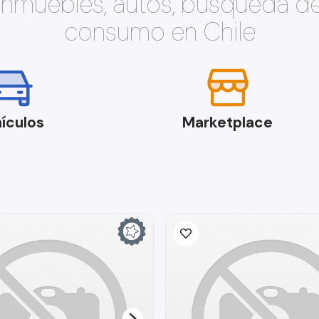
 inmuebles, autos, búsqueda d
consumo en Chile
ículos
Marketplace