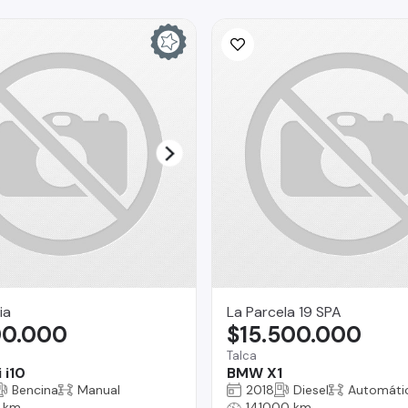
ia
La Parcela 19 SPA
00.000
$15.500.000
Talca
 i10
BMW X1
Bencina
Manual
2018
Diesel
Automáti
 km
141000 km