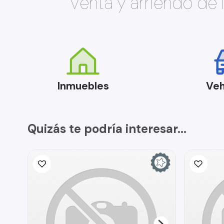
Venta y arriendo de
Inmuebles
Veh
Quizás te podría interesar...