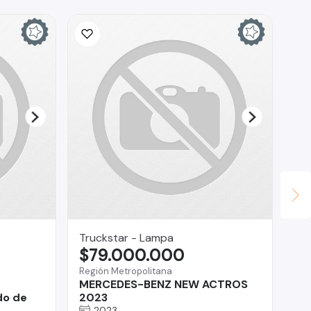
Truckstar - Lampa
Ca
$79.000.000
$
Región Metropolitana
Te
r
MERCEDES-BENZ NEW ACTROS
Su
do de
2023
2023