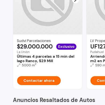
Sudvi Parcelaciones
LV Prope
$29.000.000
UF12
Exclusivo
La Unión
Pudahuel
Últimas 4 parcelas a 15 min del
Arriend
lago Ranco, $29 Mill
m2 en P
2
5000 m
590 
Contactar ahora
Cont
Anuncios Resaltados de Autos