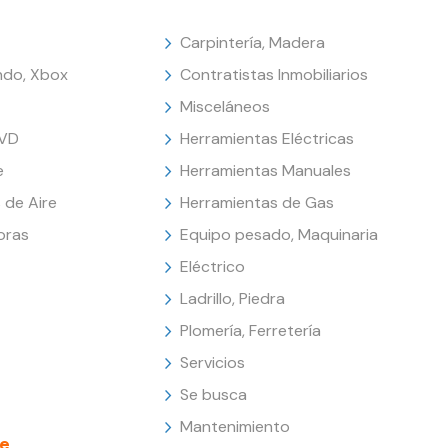
Carpintería, Madera
endo, Xbox
Contratistas Inmobiliarios
Misceláneos
DVD
Herramientas Eléctricas
e
Herramientas Manuales
 de Aire
Herramientas de Gas
oras
Equipo pesado, Maquinaria
Eléctrico
Ladrillo, Piedra
Plomería, Ferretería
Servicios
Se busca
Mantenimiento
e