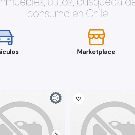
 inmuebles, autos, búsqueda d
consumo en Chile
ículos
Marketplace