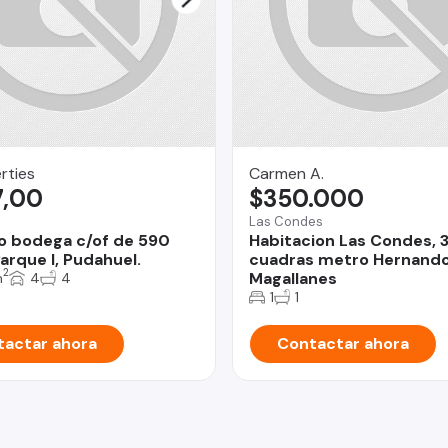
rties
Carmen A.
7,00
$350.000
Las Condes
o bodega c/of de 590
Habitacion Las Condes, 
arque I, Pudahuel.
cuadras metro Hernand
2
Magallanes
m
4
4
1
1
actar ahora
Contactar ahora