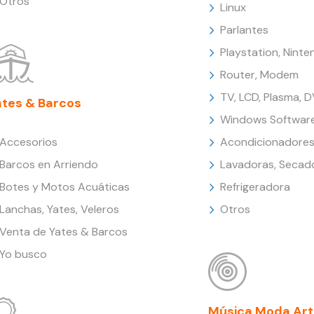
Otros
Linux
Parlantes
Playstation, Nint
Router, Modem
TV, LCD, Plasma, 
ates & Barcos
Windows Softwar
Accesorios
Acondicionadores
Barcos en Arriendo
Lavadoras, Secad
Botes y Motos Acuáticas
Refrigeradora
Lanchas, Yates, Veleros
Otros
Venta de Yates & Barcos
Yo busco
Música Moda Art