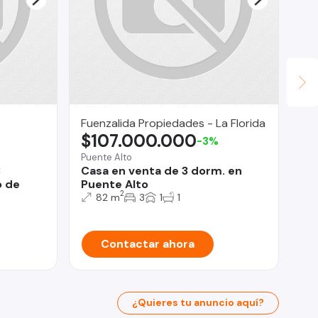
Fuenzalida Propiedades - La Florida
Fr
$107.000.000
U
-3%
Puente Alto
Ma
3
Casa en venta de 3 dorm. en
¡S
o de
Puente Alto
en
2
82 m
3
1
1
Contactar ahora
¿Quieres tu anuncio aquí?