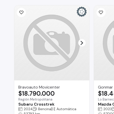
Bravoauto Movicenter
Gonmar 
$18.790.000
$18.
Región Metropolitana
Lo Barne
Subaru Crosstrek
Mazda 
2024
Bencina
Automática
2023
53793 km
5700