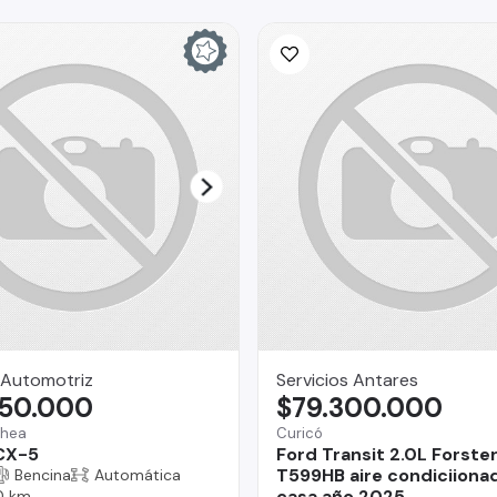
Automotriz
Servicios Antares
450.000
$79.300.000
chea
Curicó
CX-5
Ford Transit 2.0L Forste
T599HB aire condiciiona
Bencina
Automática
casa año 2025
0 km