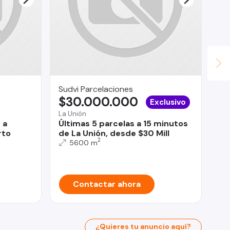
Sudvi Parcelaciones
Ya
$30.000.000
$
Exclusivo
La Unión
 a
Últimas 5 parcelas a 15 minutos
San
rto
de La Unión, desde $30 Mill
Ar
2
5600 m
Sa
Contactar ahora
¿Quieres tu anuncio aquí?