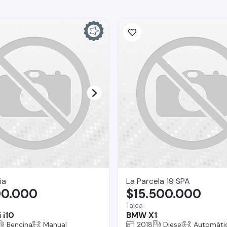
ia
La Parcela 19 SPA
00.000
$15.500.000
Talca
 i10
BMW X1
Bencina
Manual
2018
Diesel
Automáti