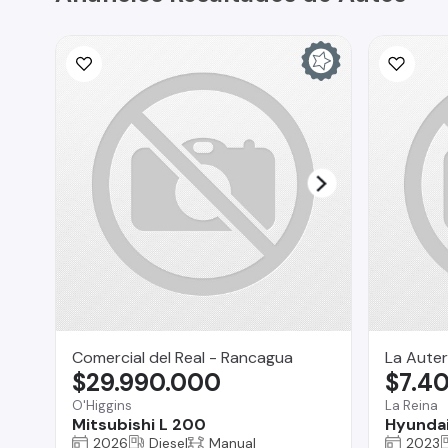
Comercial del Real - Rancagua
La Auter
$29.990.000
$7.4
O'Higgins
La Reina
Mitsubishi L 200
Hyundai
2026
Diesel
Manual
2023