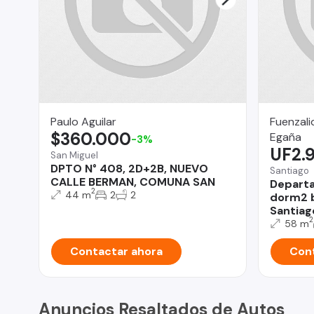
Paulo Aguilar
Fuenzali
$360.000
Egaña
-3%
UF2.
San Miguel
DPTO N° 408, 2D+2B, NUEVO
Santiago
CALLE BERMAN, COMUNA SAN
Departa
2
44 m
2
2
dorm2 b
Santiag
2
58 m
Contactar ahora
Cont
Anuncios Resaltados de Autos