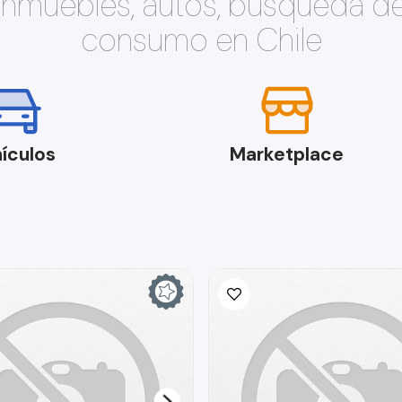
 inmuebles, autos, búsqueda d
consumo en Chile
ículos
Marketplace