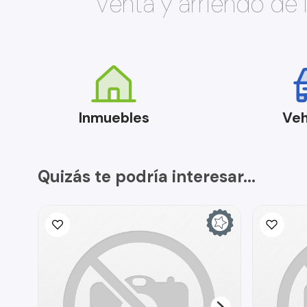
Venta y arriendo de
Inmuebles
Veh
Quizás te podría interesar...