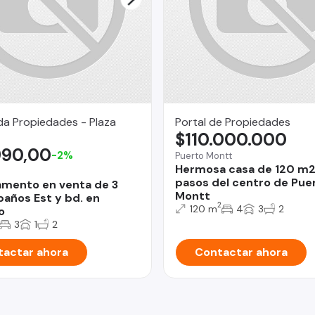
da Propiedades - Plaza
Portal de Propiedades
$110.000.000
990,00
-2%
Puerto Montt
Hermosa casa de 120 m2
pasos del centro de Pue
mento en venta de 3
Montt
años Est y bd. en
2
120 m
4
3
2
o
3
1
2
actar ahora
Contactar ahora