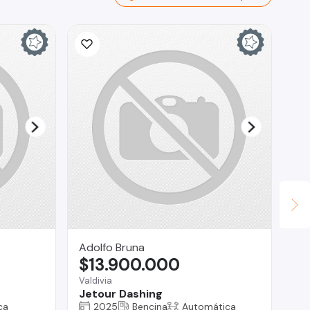
Adolfo Bruna
Ta
$13.900.000
$
Valdivia
Bui
Jetour Dashing
EX
CA
ca
2025
Bencina
Automática