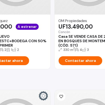
quez
OM Propiedades
.000
UF13.490,00
A estrenar
Concón
UEVO
Casa SE VENDE CASA DE 
ESTC+BODEGA CON 50%
EN BOSQUES DE MONTE
PRIMER
(CÓD. 571)
2
2
1
2
330 m
4
3
actar ahora
Contactar ahora