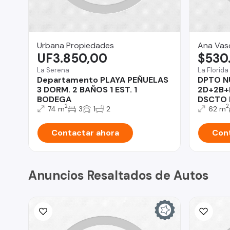
Urbana Propiedades
Ana Vas
UF3.850,00
$530
La Serena
La Florida
Departamento PLAYA PEÑUELAS
DPTO N
3 DORM. 2 BAÑOS 1 EST. 1
2D+2B+
BODEGA
DSCTO 
2
2
74 m
3
1
2
62 m
Contactar ahora
Cont
Anuncios Resaltados de Autos