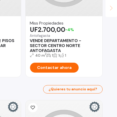
Miss Propiedades
Lu
UF2.700,00
U
-4%
Antofagasta
La
2 PISOS
VENDE DEPARTAMENTO -
Ca
MAR
SECTOR CENTRO NORTE
Co
ANTOFAGASTA
2
40 m
1
1
1
Contactar ahora
¿Quieres tu anuncio aquí?