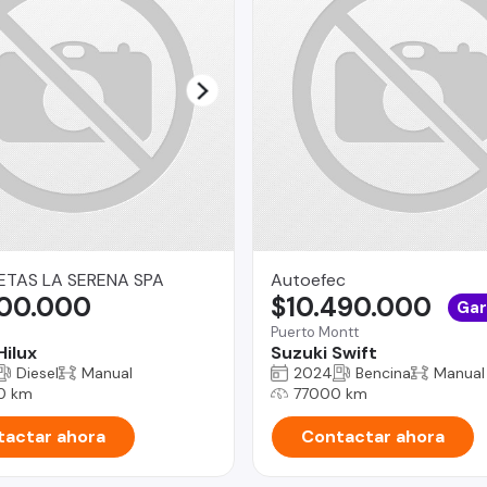
TAS LA SERENA SPA
Autoefec
500.000
$10.490.000
Gar
Puerto Montt
Hilux
Suzuki Swift
Diesel
Manual
2024
Bencina
Manual
0 km
77000 km
actar ahora
Contactar ahora