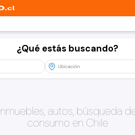
¿Qué estás buscando?
 inmuebles, autos, búsqueda d
consumo en Chile