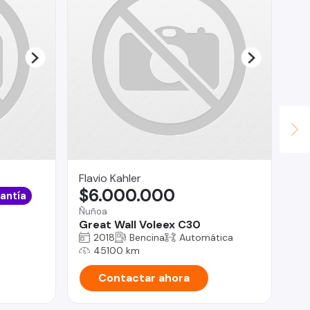
Flavio Kahler
Au
$6.000.000
$
antía
Ñuñoa
Co
Great Wall Voleex C30
Re
2018
Bencina
Automática
45100 km
Contactar ahora