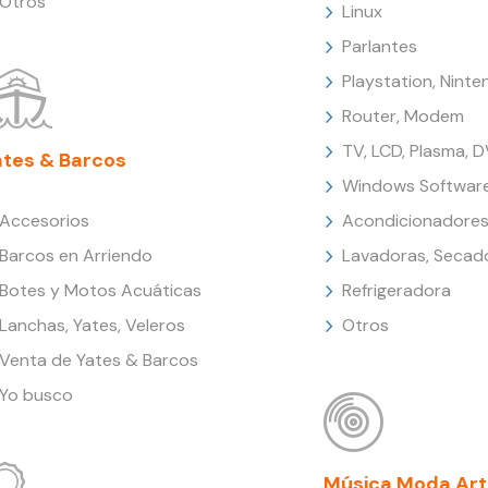
Otros
Linux
Parlantes
Playstation, Nint
Router, Modem
TV, LCD, Plasma, 
ates & Barcos
Windows Softwar
Accesorios
Acondicionadores
Barcos en Arriendo
Lavadoras, Secad
Botes y Motos Acuáticas
Refrigeradora
Lanchas, Yates, Veleros
Otros
Venta de Yates & Barcos
Yo busco
Música Moda Art