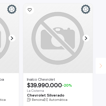
roa
Inalco Chevrolet
AU
$39.990.000
$
-20%
La Cisterna
Val
Chevrolet Silverado
Ki
tica
Bencina
Automática