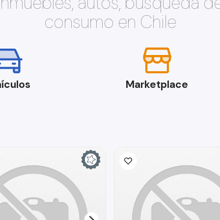
 inmuebles, autos, búsqueda d
consumo en Chile
ículos
Marketplace