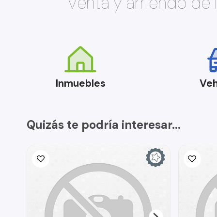
Venta y arriendo de
Inmuebles
Veh
Quizás te podría interesar...