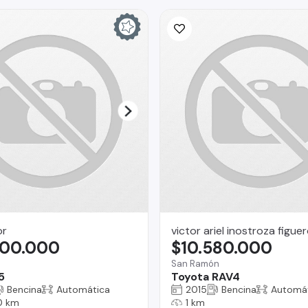
or
victor ariel inostroza figue
900.000
$10.580.000
San Ramón
5
Toyota RAV4
Bencina
Automática
2015
Bencina
Automá
0 km
1 km