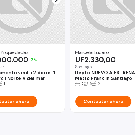
 Propiedades
Marcela Lucero
.000.000
UF2.330,00
-3%
Mar
Santiago
mento venta 2 dorm. 1
Depto NUEVO A ESTREN
x 1 Norte V del mar
Metro Franklin Santiago
1
2
1
2
actar ahora
Contactar ahora