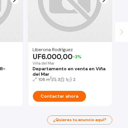
Liberona Rodríguez
Ga
UF6.000,00
U
-3%
Viña del Mar
La 
AR-
Departamento en venta en Viña
Ca
del Mar
2
108 m
3
1
2
Contactar ahora
¿Quieres tu anuncio aquí?