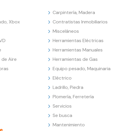
Carpintería, Madera
endo, Xbox
Contratistas Inmobiliarios
Misceláneos
DVD
Herramientas Eléctricas
e
Herramientas Manuales
 de Aire
Herramientas de Gas
oras
Equipo pesado, Maquinaria
Eléctrico
Ladrillo, Piedra
Plomería, Ferretería
Servicios
Se busca
Mantenimiento
e