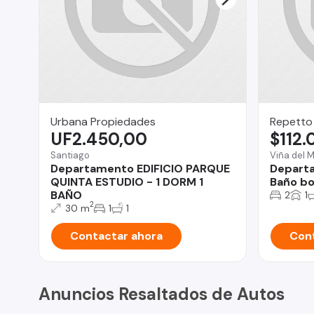
Urbana Propiedades
Repetto
UF2.450,00
$112
Santiago
Viña del 
Departamento EDIFICIO PARQUE
Departa
QUINTA ESTUDIO - 1 DORM 1
Baño bo
BAÑO
2
1
2
30 m
1
1
Contactar ahora
Cont
Anuncios Resaltados de Autos