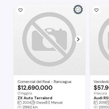
Comercial del Real - Rancagua
Vended
$12.690.000
$57.
O'Higgins
Vitacura
ZX Auto Terralord
Audi RS
2024
Diesel
Manual
2019
21962 km
2300