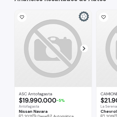
ASC Antofagasta
CAMIONE
$19.990.000
$21.
-5%
Antofagasta
La Serena
Nissan Navara
Chevrol
2021
Diesel
Automática
2019