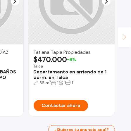
DÍAZ
Tatiana Tapia Propiedades
SO
$470.000
U
-6%
Talca
Pro
 BAÑOS
Departamento en arriendo de 1
Ve
SPO
dorm. en Talca
De
2
Ha
36 m
1
1
1
Pr
Contactar ahora
¿Quieres tu anuncio aquí?