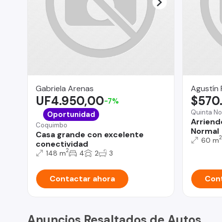
Gabriela Arenas
Agustín 
UF4.950,00
$570
-7%
Quinta No
Oportunidad
Arriend
Coquimbo
Normal
Casa grande con excelente
2
60 m
conectividad
2
148 m
4
2
3
Contactar ahora
Cont
Anuncios Resaltados de Autos