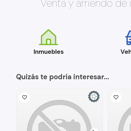
Venta y arriendo de
Inmuebles
Veh
Quizás te podría interesar...