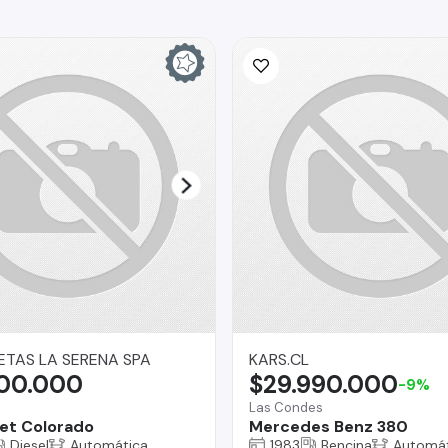
TAS LA SERENA SPA
KARS.CL
900.000
$29.990.000
-9%
Las Condes
et Colorado
Mercedes Benz 380
Diesel
Automática
1983
Bencina
Automát