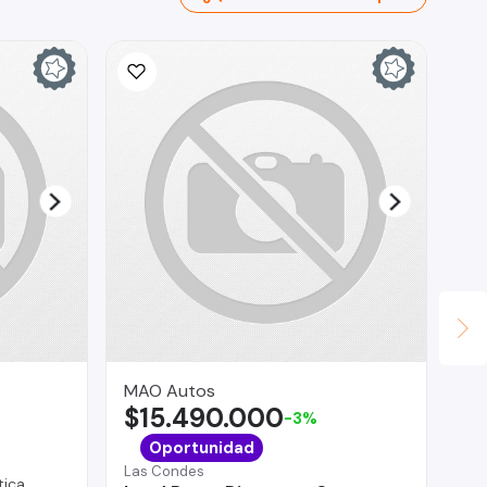
MAO Autos
AG
$15.490.000
$
-3%
Vit
Oportunidad
Ch
Las Condes
ica