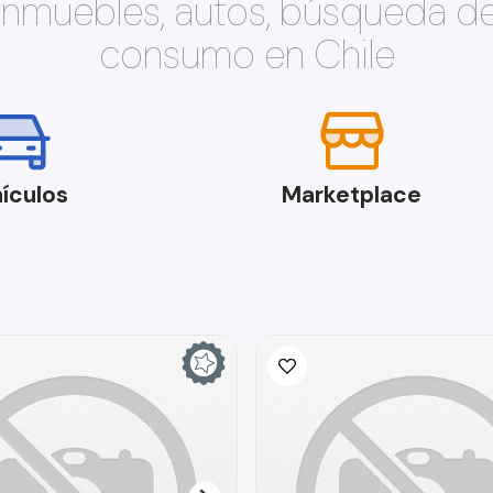
 inmuebles, autos, búsqueda d
consumo en Chile
ículos
Marketplace