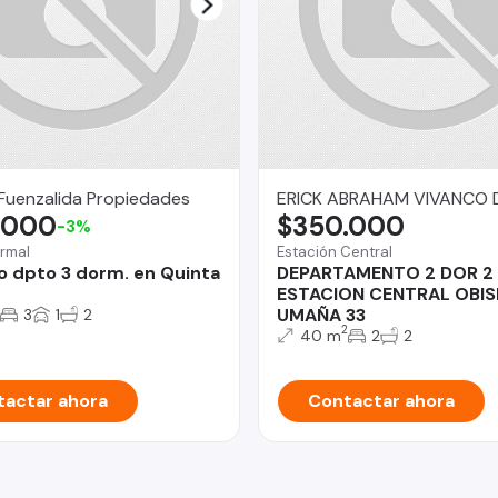
Fuenzalida Propiedades
ERICK ABRAHAM VIVANCO 
.000
$350.000
-3%
rmal
Estación Central
o dpto 3 dorm. en Quinta
DEPARTAMENTO 2 DOR 2
ESTACION CENTRAL OBI
UMAÑA 33
3
1
2
2
40 m
2
2
actar ahora
Contactar ahora