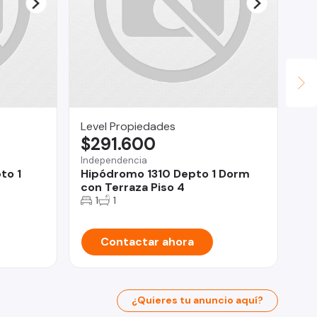
Level Propiedades
Ga
$291.600
U
Independencia
Iqu
to 1
Hipódromo 1310 Depto 1 Dorm
Op
con Terraza Piso 4
ex
Es
1
1
Contactar ahora
¿Quieres tu anuncio aquí?