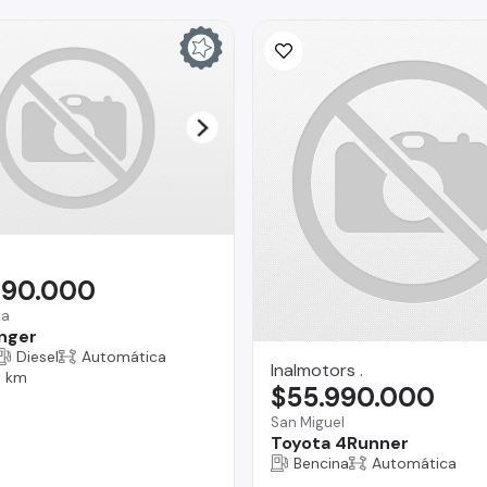
990.000
na
nger
Diesel
Automática
Inalmotors .
0 km
$55.990.000
San Miguel
Toyota 4Runner
Bencina
Automática