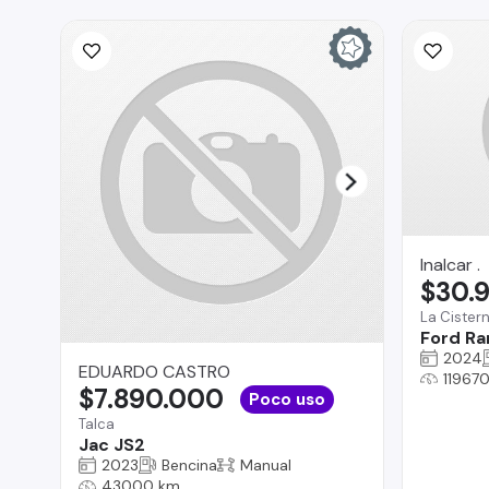
Inalcar .
$30.
La Cister
Ford Ra
2024
EDUARDO CASTRO
11967
$7.890.000
Poco uso
Talca
Jac JS2
2023
Bencina
Manual
43000 km