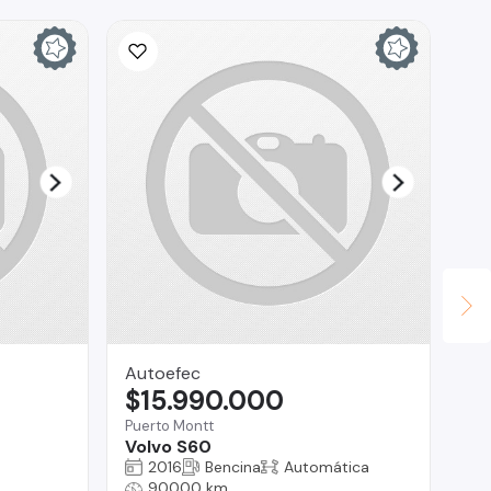
Autoefec
IS
$15.990.000
$
Puerto Montt
La
Volvo S60
BM
2016
Bencina
Automática
90000 km