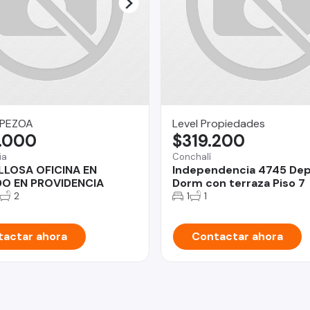
 PEZOA
Level Propiedades
.000
$319.200
ia
Conchalí
LLOSA OFICINA EN
Independencia 4745 Dep
DO EN PROVIDENCIA
Dorm con terraza Piso 7
2
1
1
actar ahora
Contactar ahora