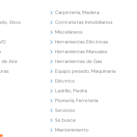
Carpintería, Madera
endo, Xbox
Contratistas Inmobiliarios
Misceláneos
DVD
Herramientas Eléctricas
e
Herramientas Manuales
 de Aire
Herramientas de Gas
oras
Equipo pesado, Maquinaria
Eléctrico
Ladrillo, Piedra
Plomería, Ferretería
Servicios
Se busca
Mantenimiento
e