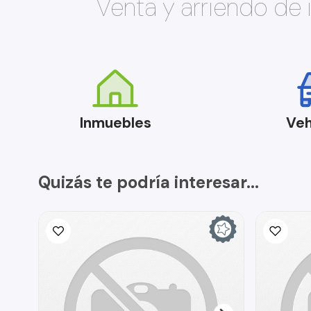
Venta y arriendo de
Inmuebles
Veh
Quizás te podría interesar...