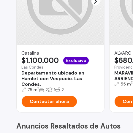
Catalina
ALVARO
$1.100.000
$680
Exclusivo
Las Condes
Providenc
Departamento ubicado en
MARAVI
Hamlet con Vespucio. Las
ARRIEN
2
Condes.
55 m
2
75 m
2
1
2
Contactar ahora
Cont
Anuncios Resaltados de Autos