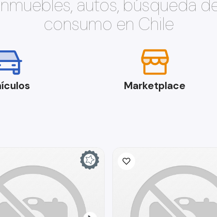
 inmuebles, autos, búsqueda d
consumo en Chile
ículos
Marketplace