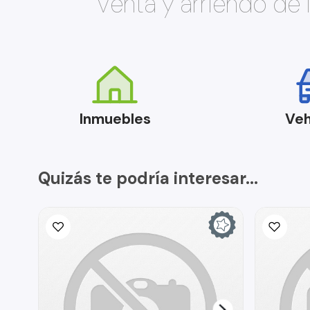
Venta y arriendo de
Inmuebles
Veh
Quizás te podría interesar...