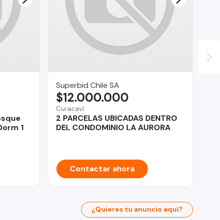
Superbid Chile SA
OM
$12.000.000
U
Curacaví
Viñ
osque
2 PARCELAS UBICADAS DENTRO
Of
Dorm 1
DEL CONDOMINIO LA AURORA
RE
Contactar ahora
¿Quieres tu anuncio aquí?