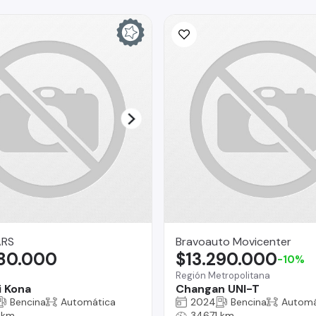
ARS
Bravoauto Movicenter
980.000
$13.290.000
-10%
Región Metropolitana
 Kona
Changan UNI-T
Bencina
Automática
2024
Bencina
Automá
 km
34671 km