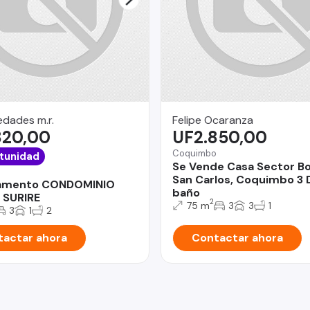
dades m.r.
Felipe Ocaranza
820,00
UF2.850,00
Coquimbo
tunidad
Se Vende Casa Sector B
San Carlos, Coquimbo 3 
amento CONDOMINIO
baño
 SURIRE
2
75 m
3
3
1
3
1
2
actar ahora
Contactar ahora