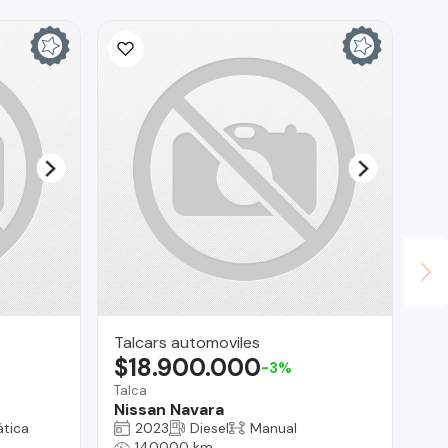
Talcars automoviles
Ta
$18.900.000
$
-3%
Talca
Tal
Nissan Navara
Mi
tica
2023
Diesel
Manual
140000 km