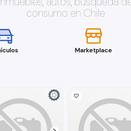
 inmuebles, autos, búsqueda d
consumo en Chile
ículos
Marketplace