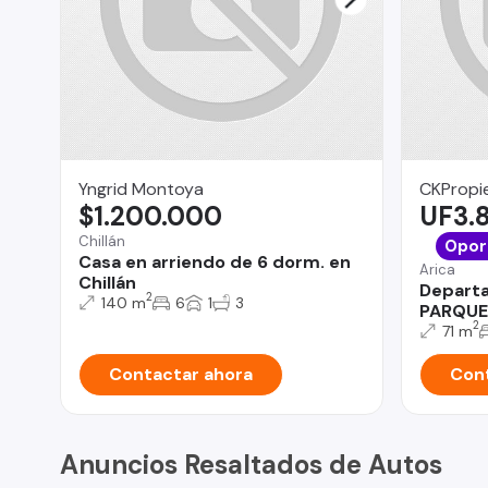
Yngrid Montoya
CKPropie
$1.200.000
UF3.
Chillán
Opor
Casa en arriendo de 6 dorm. en
Arica
Chillán
Depart
2
140 m
6
1
3
PARQUE
2
71 m
Contactar ahora
Cont
Anuncios Resaltados de Autos