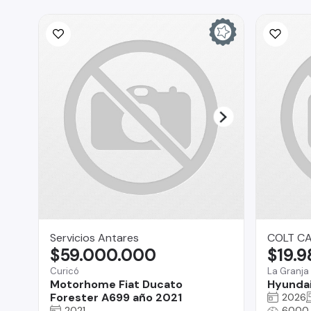
Servicios Antares
COLT C
$59.000.000
$19.
Curicó
La Granja
Motorhome Fiat Ducato
Hyundai
Forester A699 año 2021
2026
2021
6000