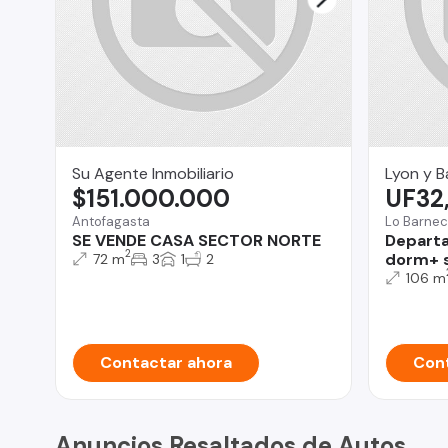
Su Agente Inmobiliario
Lyon y B
$151.000.000
UF32
Antofagasta
Lo Barne
SE VENDE CASA SECTOR NORTE
Departa
2
dorm+ s
72 m
3
1
2
106 m
Contactar ahora
Cont
Anuncios Resaltados de Autos