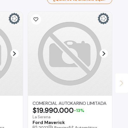
COMERCIAL AUTOKARINO LIMITADA
AS
$19.990.000
$
-13%
La Serena
Reg
Ford Maverick
To
ca
2022
Bencina
Automática