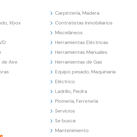
Carpintería, Madera
endo, Xbox
Contratistas Inmobiliarios
Misceláneos
DVD
Herramientas Eléctricas
e
Herramientas Manuales
 de Aire
Herramientas de Gas
oras
Equipo pesado, Maquinaria
Eléctrico
Ladrillo, Piedra
Plomería, Ferretería
Servicios
Se busca
Mantenimiento
e