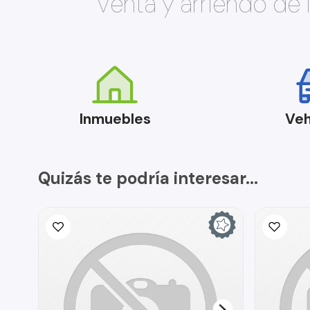
Venta y arriendo de
Inmuebles
Veh
Quizás te podría interesar...