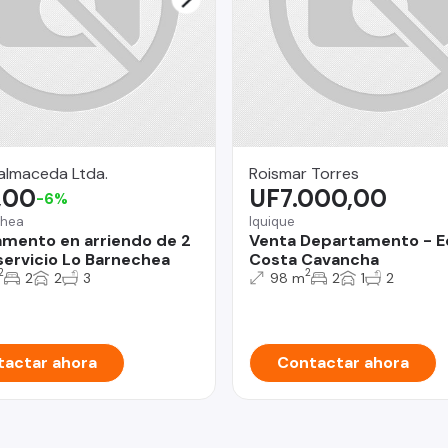
almaceda Ltda.
Roismar Torres
,00
UF7.000,00
-6%
chea
Iquique
mento en arriendo de 2
Venta Departamento - E
ervicio Lo Barnechea
Costa Cavancha
2
2
2
2
3
98 m
2
1
2
actar ahora
Contactar ahora