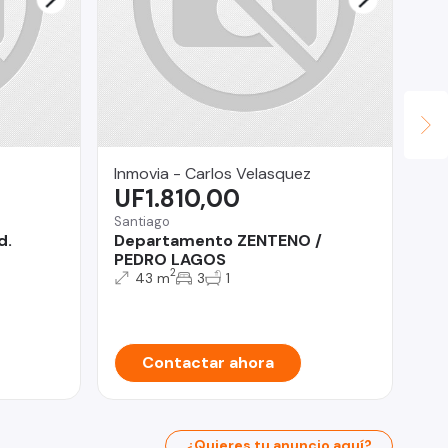
Inmovia - Carlos Velasquez
Le
UF1.810,00
$
Santiago
Cer
d.
Departamento ZENTENO /
RE
PEDRO LAGOS
ES
2
43 m
3
1
Contactar ahora
¿Quieres tu anuncio aquí?