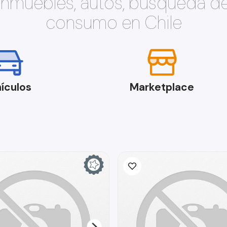
 inmuebles, autos, búsqueda d
consumo en Chile
ículos
Marketplace