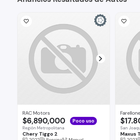
RAC Motors
Farellon
$6,890,000
$17.
Poco uso
Región Metropolitana
San Joaqu
Chery Tiggo 2
Maxus 
2022
Bencina
Manual
2023