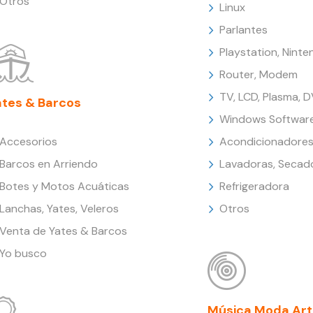
Otros
Linux
Parlantes
Playstation, Nint
Router, Modem
TV, LCD, Plasma, 
ates & Barcos
Windows Softwar
Accesorios
Acondicionadores
Barcos en Arriendo
Lavadoras, Secad
Botes y Motos Acuáticas
Refrigeradora
Lanchas, Yates, Veleros
Otros
Venta de Yates & Barcos
Yo busco
Música Moda Art