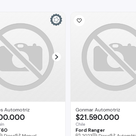
es Automotriz
Gonmar Automotriz
800.000
$21.590.000
ín
Chile
T60
Ford Ranger
Diesel
Manual
2023
Diesel
Automáti