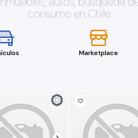
 inmuebles, autos, búsqueda d
consumo en Chile
ículos
Marketplace