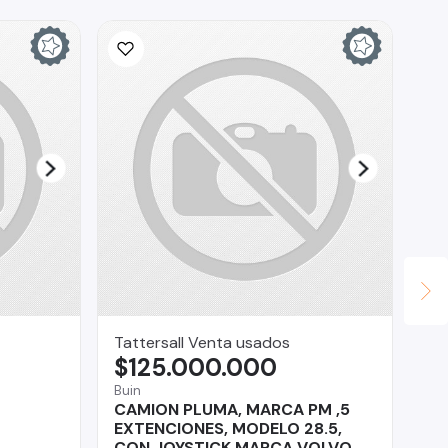
Tattersall Venta usados
Br
$125.000.000
$
Buin
Reg
CAMION PLUMA, MARCA PM ,5
Su
EXTENCIONES, MODELO 28.5,
CON JOYSTICK MARCA VOLVO