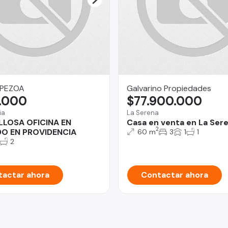
 PEZOA
Galvarino Propiedades
.000
$77.900.000
ia
La Serena
LLOSA OFICINA EN
Casa en venta en La Ser
2
DO EN PROVIDENCIA
60 m
3
1
1
2
actar ahora
Contactar ahora