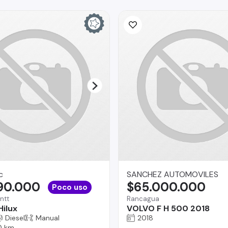
c
SANCHEZ AUTOMOVILES
890.000
$65.000.000
Poco uso
ntt
Rancagua
Hilux
VOLVO F H 500 2018
Diesel
Manual
2018
0 km