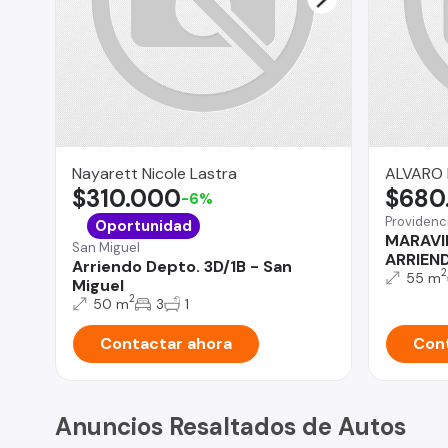
Nayarett Nicole Lastra
ALVARO
$310.000
$680
-6%
Providenc
Oportunidad
MARAVI
San Miguel
ARRIEN
Arriendo Depto. 3D/1B - San
2
55 m
Miguel
2
50 m
3
1
Contactar ahora
Cont
Anuncios Resaltados de Autos