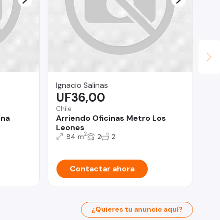
Ignacio Salinas
Vi
UF36,00
U
Chile
Col
ena
Arriendo Oficinas Metro Los
Ca
Leones
Co
2
84 m
2
2
Contactar ahora
¿Quieres tu anuncio aquí?