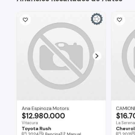
Ana Espinoza Motors
CAMIONE
$12.980.000
$16.
Vitacura
La Serena
Toyota Rush
Chevrol
2024
Bencina
Manual
2021