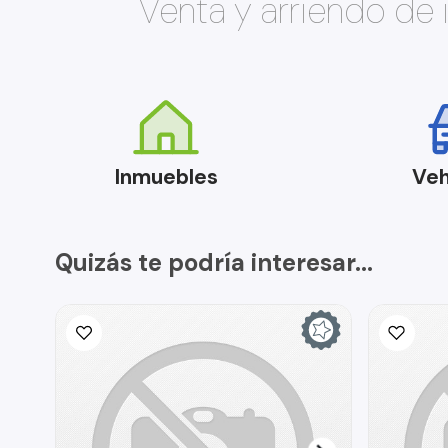
Venta y arriendo de
Inmuebles
Veh
Quizás te podría interesar...