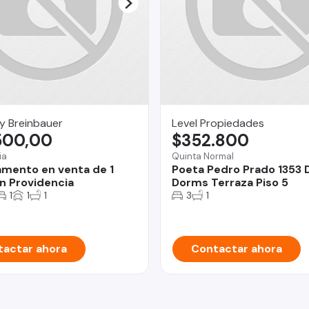
y Breinbauer
Level Propiedades
500,00
$352.800
ia
Quinta Normal
mento en venta de 1
Poeta Pedro Prado 1353 
n Providencia
Dorms Terraza Piso 5
1
1
1
3
1
actar ahora
Contactar ahora