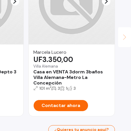
Marcela Lucero
DA
UF3.350,00
VE
$
Villa Alemana
Depto 3
Casa en VENTA 3dorm 3baños
San
Villa Alemana-Metro La
PA
Concepción
DO
2
101 m
3
1
3
Contactar ahora
¿Quieres tu anuncio aquí?