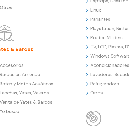
Laptops, Desktop
Otros
Linux
Parlantes
Playstation, Nint
Router, Modem
TV, LCD, Plasma, 
ates & Barcos
Windows Softwar
Accesorios
Acondicionadores
Barcos en Arriendo
Lavadoras, Secad
Botes y Motos Acuáticas
Refrigeradora
Lanchas, Yates, Veleros
Otros
Venta de Yates & Barcos
Yo busco