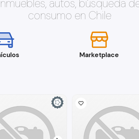
 inmuebles, autos, búsqueda d
consumo en Chile
ículos
Marketplace