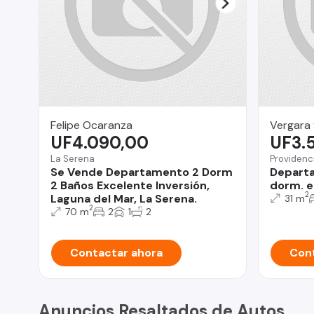
Felipe Ocaranza
Vergara 
UF4.090,00
UF3.
La Serena
Providenc
Se Vende Departamento 2 Dorm
Departa
2 Baños Excelente Inversión,
dorm. e
2
Laguna del Mar, La Serena.
31 m
2
70 m
2
1
2
Contactar ahora
Cont
Anuncios Resaltados de Autos