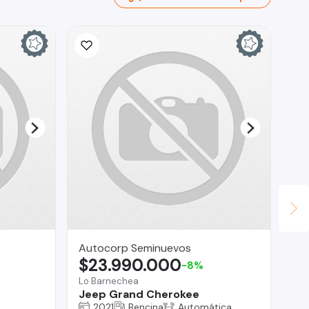
Autocorp Seminuevos
AG
$23.990.000
$
-8%
Lo Barnechea
Vit
Jeep Grand Cherokee
Ch
2021
Bencina
Automática