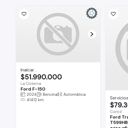
Inalcar .
$51.990.000
La Cisterna
Ford F-150
2024
Bencina
Automática
Servicio
41412 km
$79.
Curicó
Ford Tr
T599HB 
casa añ