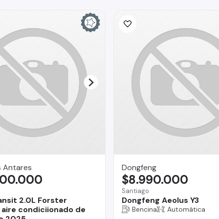
s Antares
Dongfeng
300.000
$8.990.000
Santiago
ansit 2.0L Forster
Dongfeng Aeolus Y3
aire condiciionado de
Bencina
Automática
o 2025