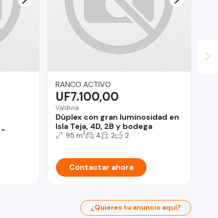
RANCO ACTIVO
OM
UF7.100,00
U
Valdivia
Viñ
Dúplex con gran luminosidad en
Of
Isla Teja, 4D, 2B y bodega
RE
 -
2
95 m
4
2
2
Contactar ahora
¿Quieres tu anuncio aquí?