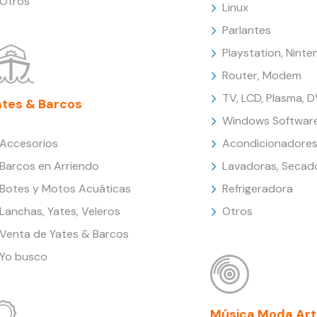
Otros
Linux
Parlantes
Playstation, Nint
Router, Modem
TV, LCD, Plasma, 
ates & Barcos
Windows Softwar
Accesorios
Acondicionadores
Barcos en Arriendo
Lavadoras, Secad
Botes y Motos Acuáticas
Refrigeradora
Lanchas, Yates, Veleros
Otros
Venta de Yates & Barcos
Yo busco
Música Moda Art