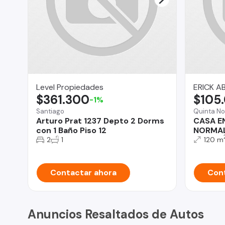
Level Propiedades
ERICK A
$361.300
$105
-1%
Santiago
Quinta No
Arturo Prat 1237 Depto 2 Dorms
CASA E
con 1 Baño Piso 12
NORMA
2
1
120 m
Contactar ahora
Cont
Anuncios Resaltados de Autos