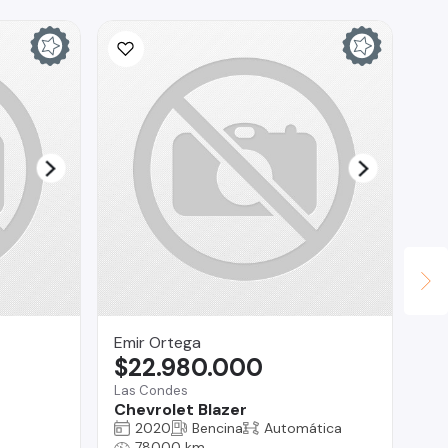
Emir Ortega
Au
$22.980.000
$
Las Condes
Ma
Chevrolet Blazer
Mi
2020
Bencina
Automática
78000 km