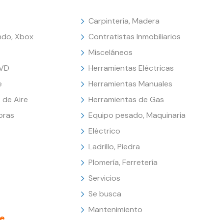
Carpintería, Madera
endo, Xbox
Contratistas Inmobiliarios
Misceláneos
DVD
Herramientas Eléctricas
e
Herramientas Manuales
 de Aire
Herramientas de Gas
oras
Equipo pesado, Maquinaria
Eléctrico
Ladrillo, Piedra
Plomería, Ferretería
Servicios
Se busca
Mantenimiento
e