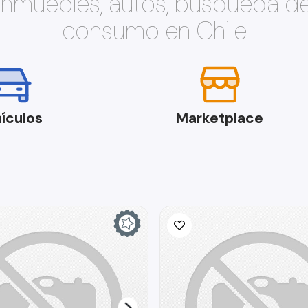
 inmuebles, autos, búsqueda d
consumo en Chile
ículos
Marketplace