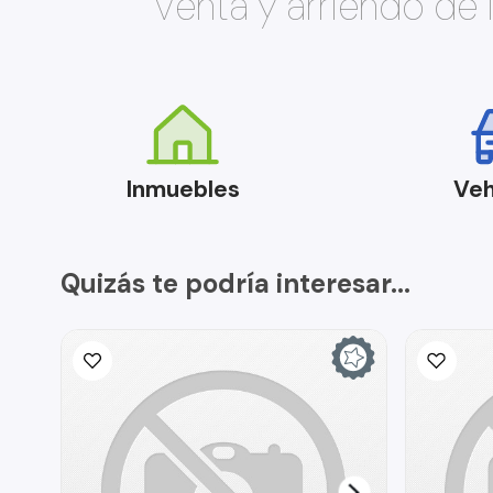
Venta y arriendo de
Inmuebles
Veh
Quizás te podría interesar...