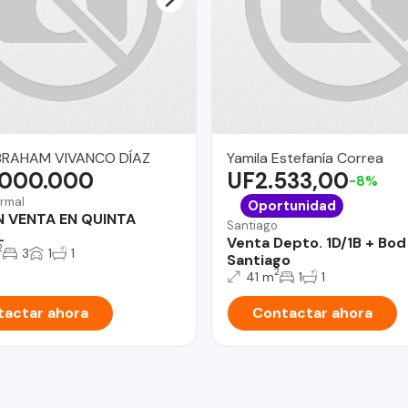
BRAHAM VIVANCO DÍAZ
Yamila Estefanía Correa
.000.000
UF2.533,00
-8%
rmal
Oportunidad
N VENTA EN QUINTA
Santiago
L
Venta Depto. 1D/1B + Bod
2
3
1
1
Santiago
2
41 m
1
1
actar ahora
Contactar ahora