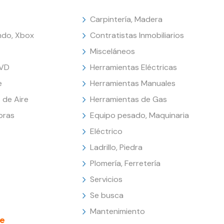
Carpintería, Madera
endo, Xbox
Contratistas Inmobiliarios
Misceláneos
DVD
Herramientas Eléctricas
e
Herramientas Manuales
 de Aire
Herramientas de Gas
oras
Equipo pesado, Maquinaria
Eléctrico
Ladrillo, Piedra
Plomería, Ferretería
Servicios
Se busca
Mantenimiento
e