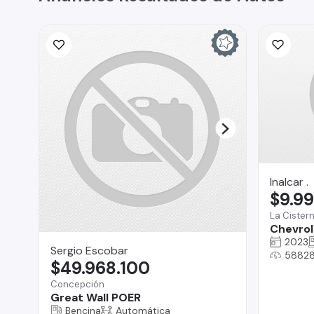
Inalcar .
$9.9
La Cister
Chevrol
2023
Sergio Escobar
58828
$49.968.100
Concepción
Great Wall POER
Bencina
Automática