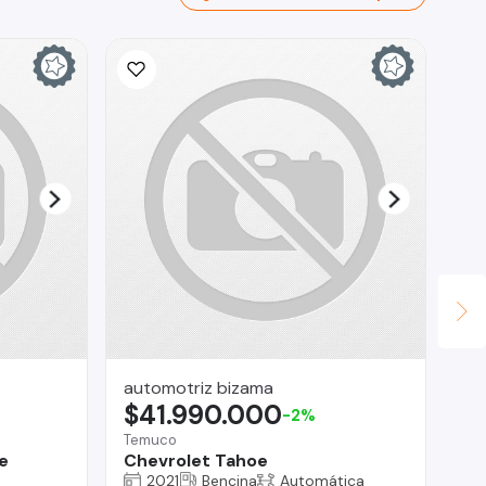
automotriz bizama
AS
$41.990.000
$
-2%
Temuco
Reg
e
Chevrolet Tahoe
Fo
2021
Bencina
Automática