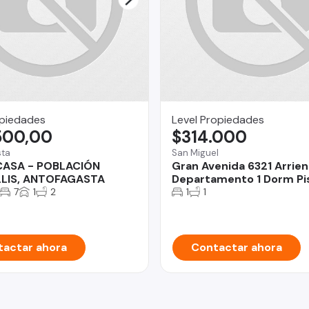
opiedades
Level Propiedades
500,00
$314.000
sta
San Miguel
CASA - POBLACIÓN
Gran Avenida 6321 Arrie
LIS, ANTOFAGASTA
Departamento 1 Dorm Pi
7
1
2
1
1
actar ahora
Contactar ahora