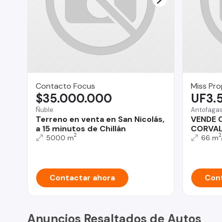
Contacto Focus
Miss Pr
$35.000.000
UF3.
Ñuble
Antofaga
Terreno en venta en San Nicolás,
VENDE 
a 15 minutos de Chillán
CORVAL
2
2
5000 m
66 m
Contactar ahora
Cont
Anuncios Resaltados de Autos