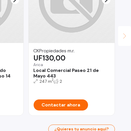
CKPropiedades m.r.
De
UF130,00
$
Arica
Qui
ndo
Local Comercial Paseo 21 de
Ve
so 14
Mayo 443
Si
2
247 m
2
Contactar ahora
¿Quieres tu anuncio aquí?