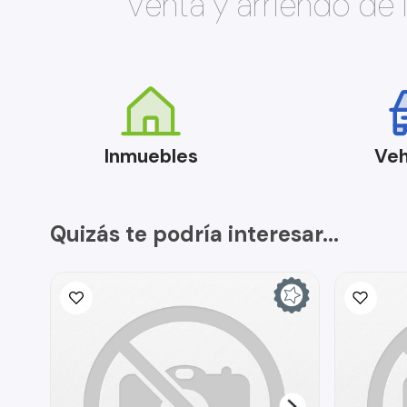
Venta y arriendo de
Inmuebles
Veh
Quizás te podría interesar...