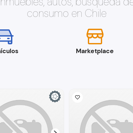
 inmuebles, autos, búsqueda d
consumo en Chile
ículos
Marketplace