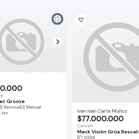
90.000
na
et Groove
Bencina
Manual
Ivan Ivan Carte Muñoz
 km
$77.000.000
Concón
Mack Visión Grúa Rescat
2008