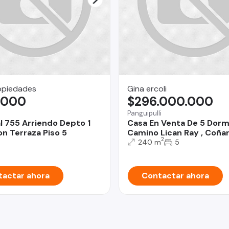
opiedades
Gina ercoli
.000
$296.000.000
Panguipulli
l 755 Arriendo Depto 1
Casa En Venta De 5 Dorm
n Terraza Piso 5
Camino Lican Ray , Coña
2
240 m
5
actar ahora
Contactar ahora