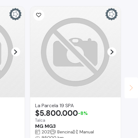
La Parcela 19 SPA
Ta
$5.800.000
$
-8%
Talca
Bui
MG MG3
Me
2021
Bencina
Manual
95000 km