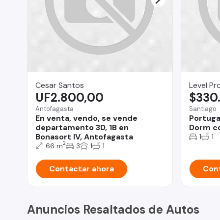
Cesar Santos
Level Pr
UF2.800,00
$330
Antofagasta
Santiago
En venta, vendo, se vende
Portuga
departamento 3D, 1B en
Dorm co
Bonasort IV, Antofagasta
1
1
2
66 m
3
1
1
Contactar ahora
Cont
Anuncios Resaltados de Autos