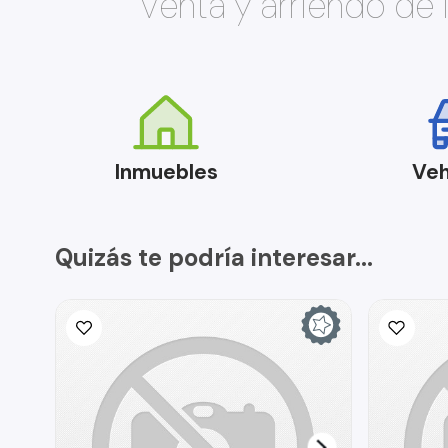
Venta y arriendo de
Inmuebles
Veh
Quizás te podría interesar...