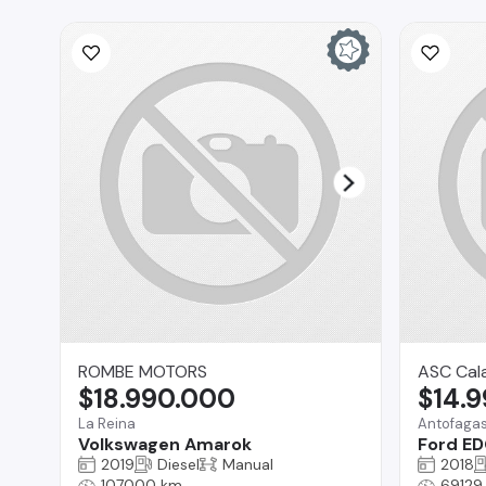
ROMBE MOTORS
ASC Cal
$18.990.000
$14.
La Reina
Antofaga
Volkswagen Amarok
Ford E
2019
Diesel
Manual
2018
107000 km
69129