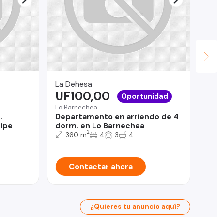
La Dehesa
Su
UF100,00
$
Oportunidad
Lo Barnechea
La 
.
Departamento en arriendo de 4
Úl
ripe
dorm. en Lo Barnechea
la
2
360 m
4
3
4
Contactar ahora
¿Quieres tu anuncio aquí?