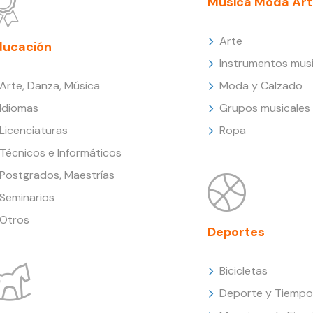
Música Moda Art
Arte
ducación
Instrumentos musi
Arte, Danza, Música
Moda y Calzado
Idiomas
Grupos musicales
Licenciaturas
Ropa
Técnicos e Informáticos
Postgrados, Maestrías
Seminarios
Otros
Deportes
Bicicletas
Deporte y Tiempo 