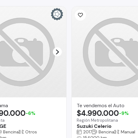
ama
Te vendemos el Auto
990.000
$4.990.000
-6%
-9%
sta
Región Metropolitana
DGE
Suzuki Celerio
Bencina
Otros
2017
Bencina
Manual
 km
154000 km