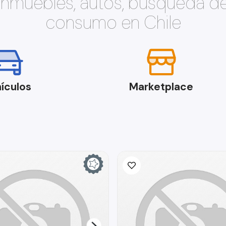
 inmuebles, autos, búsqueda d
consumo en Chile
ículos
Marketplace