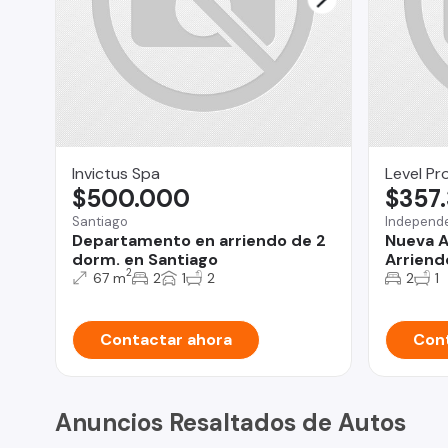
Invictus Spa
Level Pr
$500.000
$357
Santiago
Independ
Departamento en arriendo de 2
Nueva A
dorm. en Santiago
Arriend
2
67 m
2
1
2
2
1
Contactar ahora
Cont
Anuncios Resaltados de Autos