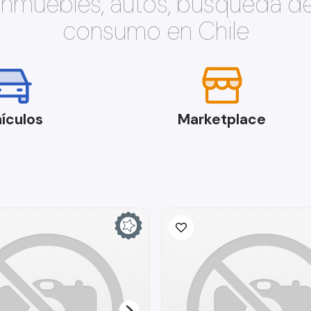
 inmuebles, autos, búsqueda d
consumo en Chile
ículos
Marketplace