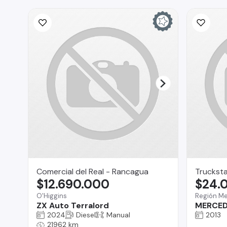
Comercial del Real - Rancagua
Truckst
$12.690.000
$24.
O'Higgins
Región Me
ZX Auto Terralord
MERCED
2024
Diesel
Manual
2013
21962 km