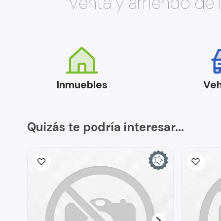
Venta y arriendo de
Inmuebles
Veh
Quizás te podría interesar...