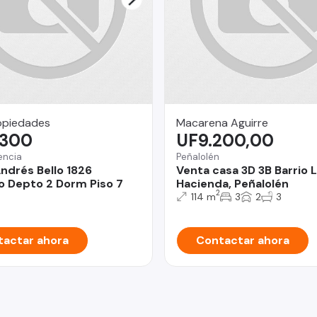
opiedades
Macarena Aguirre
.300
UF9.200,00
encia
Peñalolén
ndrés Bello 1826
Venta casa 3D 3B Barrio 
o Depto 2 Dorm Piso 7
Hacienda, Peñalolén
2
114 m
3
2
3
actar ahora
Contactar ahora