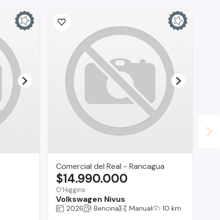
Comercial del Real - Rancagua
Te
$14.990.000
$
O'Higgins
Reg
Volkswagen Nivus
Fo
2026
Bencina
Manual
10 km