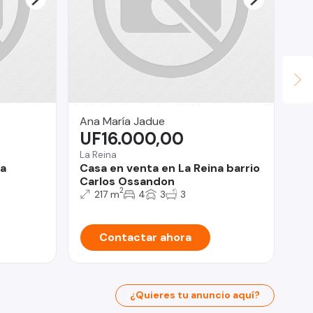
Ana María Jadue
Ve
UF16.000,00
$
La Reina
Qui
La
Casa en venta en La Reina barrio
Ve
Carlos Ossandon
do
2
217 m
4
3
3
Contactar ahora
¿Quieres tu anuncio aquí?