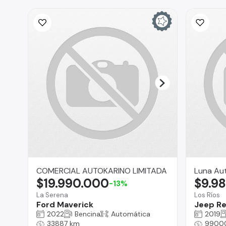
COMERCIAL AUTOKARINO LIMITADA
Luna Aut
$19.990.000
$9.9
-13%
La Serena
Los Ríos
Ford Maverick
Jeep R
2022
Bencina
Automática
2019
33887 km
9900