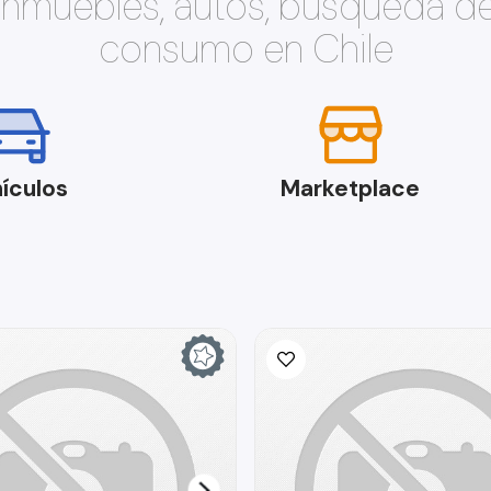
 inmuebles, autos, búsqueda d
consumo en Chile
ículos
Marketplace