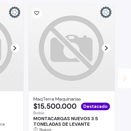
MaqTerra Maquinarias
AU
$15.500.000
$
Destacado
Biobío
Lo 
MONTACARGAS NUEVOS 3.5
Hy
TONELADAS DE LEVANTE
ica
Nuevo