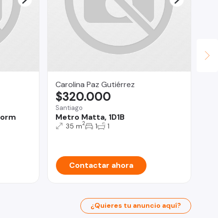
Carolina Paz Gutiérrez
Fi
$320.000
$
Santiago
San
Dorm
Metro Matta, 1D1B
De
2
Sa
35 m
1
1
Contactar ahora
¿Quieres tu anuncio aquí?