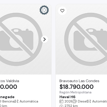
os Valdivia
Bravoauto Las Condes
80.000
$18.790.000
Región Metropolitana
enegade
Haval H6
Bencina
Automática
2026
Diesel
Automát
0 km
2752 km