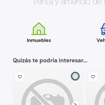
Venta y arriendo de
Inmuebles
Veh
Quizás te podría interesar...