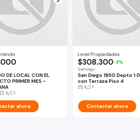
rriendo
Level Propiedades
.000
$308.300
-3%
Santiago
DO DE LOCAL CON EL
San Diego 1850 Depto 1 
CTO PRIMER MES -
con Terraza Piso 4
ANA
1
1
1
1
actar ahora
Contactar ahora