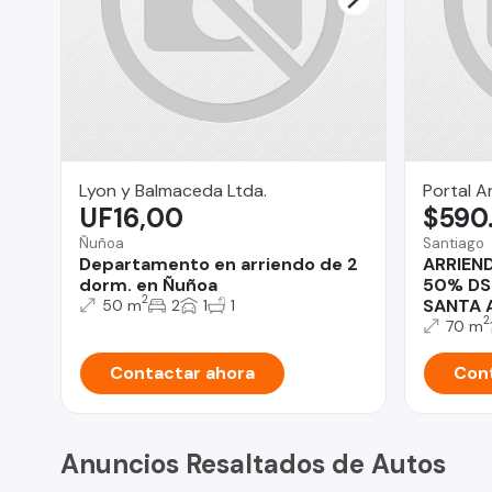
Lyon y Balmaceda Ltda.
Portal A
UF16,00
$590
Ñuñoa
Santiago
Departamento en arriendo de 2
ARRIEN
dorm. en Ñuñoa
50% DS
2
SANTA 
50 m
2
1
1
2
70 m
Contactar ahora
Cont
Anuncios Resaltados de Autos