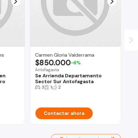
es
Carmen Gloria Valderrama
Ce
$850.000
U
-6%
Antofagasta
Alg
 en
Se Arrienda Departamento
De
ro
Sector Sur Antofagasta
Ma
3
1
2
Contactar ahora