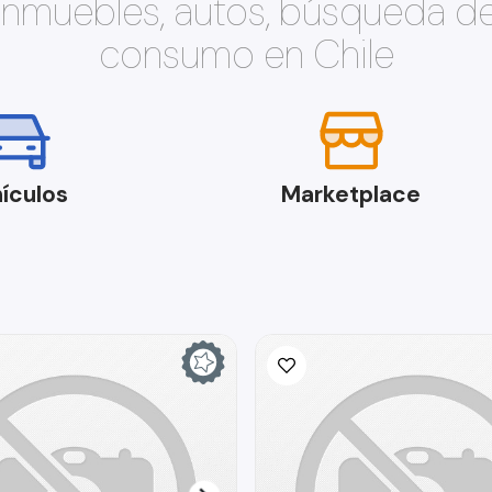
 inmuebles, autos, búsqueda d
consumo en Chile
ículos
Marketplace