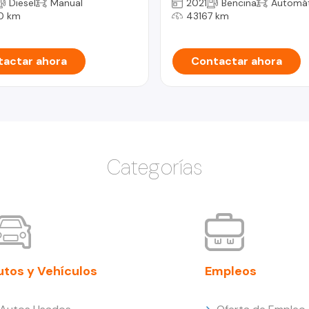
Diesel
Manual
2021
Bencina
Automát
0 km
43167 km
actar ahora
Contactar ahora
Categorías
utos y Vehículos
Empleos