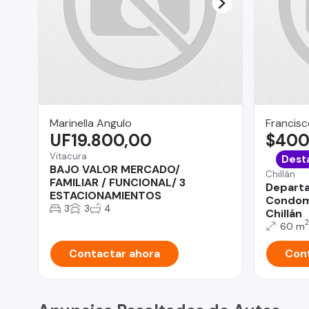
Marinella Angulo
Francisc
UF19.800,00
$400
Vitacura
Dest
BAJO VALOR MERCADO/
Chillán
FAMILIAR / FUNCIONAL/ 3
Departa
ESTACIONAMIENTOS
Condomi
3
3
4
Chillán
2
60 m
Contactar ahora
Cont