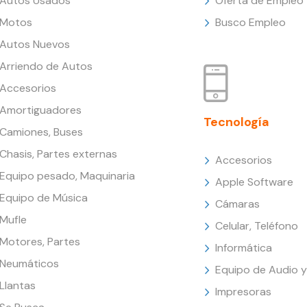
Autos Usados
Oferta de Empleo
Motos
Busco Empleo
Autos Nuevos
Arriendo de Autos
Accesorios
Amortiguadores
Tecnología
Camiones, Buses
Chasis, Partes externas
Accesorios
Equipo pesado, Maquinaria
Apple Software
Equipo de Música
Cámaras
Mufle
Celular, Teléfono
Motores, Partes
Informática
Neumáticos
Equipo de Audio y
Llantas
Impresoras