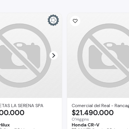
TAS LA SERENA SPA
Comercial del Real - Ranca
500.000
$21.490.000
O'Higgins
Hilux
Honda CR-V