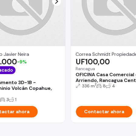
o Javier Neira
Correa Schmidt Propiedad
.000
UF100,00
-9%
Rancagua
acado
OFICINA Casa Comercial
Arriendo, Rancagua Cent
mento 3D-1B -
2
336 m
8
4
nio Volcán Copahue,
3
1
actar ahora
Contactar ahora