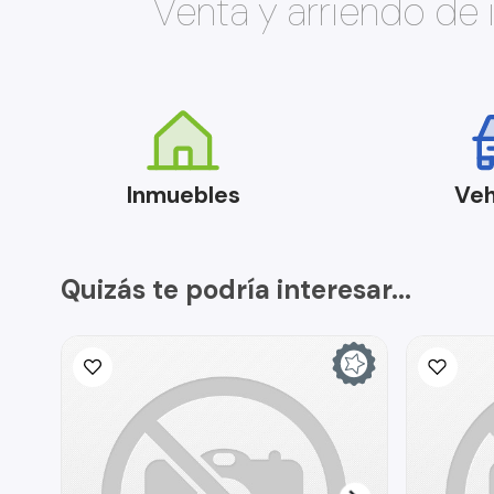
Venta y arriendo de
Inmuebles
Veh
Quizás te podría interesar...