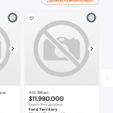
¿Quieres tu anuncio aquí?
Ina
$
La 
Ch
gua
ASC Bilbao
$11.990.000
Región Metropolitana
Ford Territory