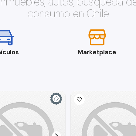
 inmuebles, autos, búsqueda d
consumo en Chile
ículos
Marketplace