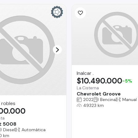
Inalcar .
$10.490.000
-5%
La Cisterna
Chevrolet Groove
2022
Bencina
Manual
 robles
49323 km
900.000
sta
t 5008
Diesel
Automática
0 km