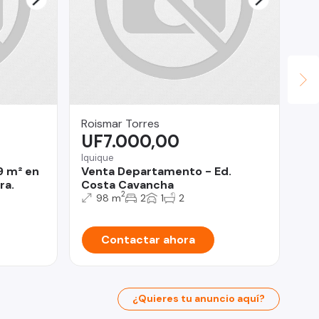
Roismar Torres
OM
UF7.000,00
U
Iquique
Isl
9 m² en
Venta Departamento - Ed.
Ca
ra.
Costa Cavancha
DE
2
98 m
2
1
2
Contactar ahora
¿Quieres tu anuncio aquí?