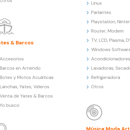
Otros
Linux
Parlantes
Playstation, Nint
Router, Modem
TV, LCD, Plasma, 
ates & Barcos
Windows Softwar
Accesorios
Acondicionadores
Barcos en Arriendo
Lavadoras, Secad
Botes y Motos Acuáticas
Refrigeradora
Lanchas, Yates, Veleros
Otros
Venta de Yates & Barcos
Yo busco
Música Moda Art