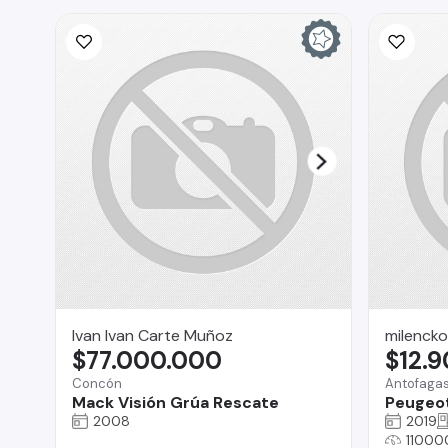
Ivan Ivan Carte Muñoz
milencko
$77.000.000
$12.
Concón
Antofaga
Mack Visión Grúa Rescate
Peugeo
2008
2019
11000