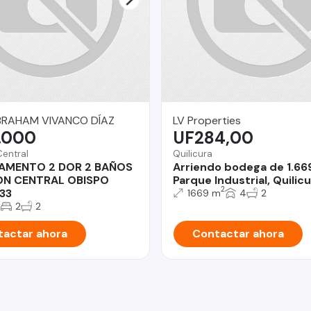
BRAHAM VIVANCO DÍAZ
LV Properties
.000
UF284,00
Central
Quilicura
AMENTO 2 DOR 2 BAÑOS
Arriendo bodega de 1.66
ON CENTRAL OBISPO
Parque Industrial, Quilicu
2
33
1669 m
4
2
2
2
2
actar ahora
Contactar ahora