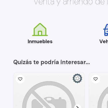
Venta y arriendo de
Inmuebles
Veh
Quizás te podría interesar...