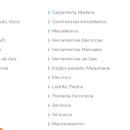
Carpintería, Madera
endo, Xbox
Contratistas Inmobiliarios
Misceláneos
DVD
Herramientas Eléctricas
e
Herramientas Manuales
 de Aire
Herramientas de Gas
oras
Equipo pesado, Maquinaria
Eléctrico
Ladrillo, Piedra
Plomería, Ferretería
Servicios
Se busca
Mantenimiento
e