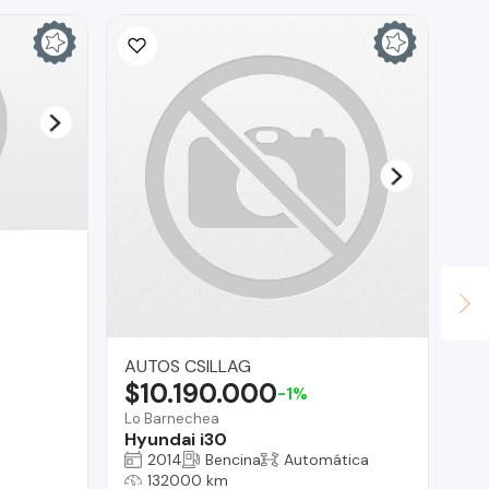
AUTOS CSILLAG
Au
$10.190.000
$
-1%
Lo Barnechea
Pue
Hyundai i30
Vo
2014
Bencina
Automática
132000 km