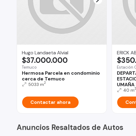
Hugo Landaeta Alvial
ERICK A
$37.000.000
$350
Temuco
Estación 
Hermosa Parcela en condominio
DEPART
cerca de Temuco
ESTACI
2
UMAÑA 
5033 m
40 m
Contactar ahora
Cont
Anuncios Resaltados de Autos